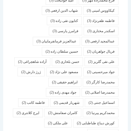
فرخ محمدزاده مهر
(3)
امید جوانبخت
(3)
کیکاووس امینی
(3)
شهاب الدین ارفعی
(3)
فاطمه ظفرنژاد
(3)
کتایون تقی زاده
(3)
اسكندر مختاری
(3)
فرامرز پارسی
(3)
عبدالمجید ارفعی
(3)
عبدالعزیز فرمانفرماییان
(3)
فریال جواهریان
(2)
حسین سلطان زاده
(2)
علی نقی گلریز
(2)
حسن بلخاری
(2)
آزاده شاهچراغی
(2)
جواد میرحسینی
(2)
مسعود علی نژاد
(2)
ژرژ دارش
(2)
محمدرضا کارگر
(2)
ابراهیم حقیقی
(2)
محمدرضا اصلانی
(2)
جواد مهدی زاده
(2)
اسماعیل جنتی
(2)
شهریار قدیمی
(2)
فاطمه کاتب
(2)
محمدکریم پیرنیا
(2)
کامران صفامنش
(2)
ایرج کلانتری
(2)
کورش دیباج طباطبایی
(2)
علی ملکی
(2)