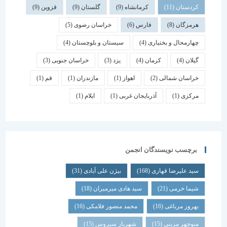
کردستان
(11)
کرمانشاه
(9)
گلستان
(9)
قزوین
(9)
هرمزگان
(8)
فارس
(6)
خراسان رضوی
(5)
چهارمحال و بختیاری
(4)
سیستان و بلوچستان
(4)
گیلان
(4)
کرمان
(4)
یزد
(3)
خراسان جنوبی
(3)
خراسان شمالی
(2)
اهواز
(1)
مازندران
(1)
قم
(1)
مرکزی
(1)
آذربایجان غربی
(1)
ایلام
(1)
برچسب نویسندگان انجمن
سید علیرضا قهاری
(168)
بیژن علی آبادی
(31)
شیما خرمی
(21)
سید هادی میرمیران
(18)
بهروز مرباغی
(16)
محمد منصور فلامکی
(16)
منوچهر مزینی
(15)
شهریار سیروس
(15)