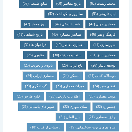
محیط زیست
(62)
تاریخ معاصر
(60)
منابع طبیعی
(58)
ابنیه تاریخی
(53)
سالروز و نکوداشت
(52)
معماری جهان
(47)
بافت تاریخی
(47)
روز معمار
(47)
فرهنگ و هنر
(46)
همایش معماری
(46)
تاریخ شفاهی
(41)
شهرسازی
(41)
معماری معاصر
(40)
فراخوان ها
(32)
معماری سبز
(31)
سنت و مدرنیته
(30)
فناوری
(26)
توسعه پایدار
(26)
باغ ایرانی
(26)
نابودی و تخریب
(25)
دوسالانه کتاب
(24)
مسکن
(24)
معماری ایرانی
(24)
فضای سبز
(24)
میراث معماری
(23)
گردشگری
(23)
هویت معماری
(23)
اطلاعات تاریخی
(23)
خلیج فارس
(23)
جشنواره
(22)
نمای شهری
(22)
شهر های باستانی
(21)
جایزه معماری
(21)
بین الملل
(21)
فناوری های نوین ساختمانی
(19)
رونمایی از کتاب
(18)