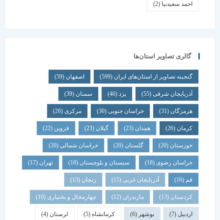
احمد سعیدنیا
(2)
گالری تصاویر استان‌ها
گنجینه تصاویر از استان‌های ایران
(599)
اصفهان
(59)
آذربایجان شرقی
(55)
یزد
(46)
سمنان
(39)
هرمزگان
(31)
خراسان جنوبی
(30)
مرکزی
(26)
کرمان
(26)
همدان
(23)
گیلان
(23)
قزوین
(22)
خوزستان
(20)
گلستان
(20)
خراسان شمالی
(20)
خراسان رضوی
(18)
سیستان و بلوچستان
(18)
تهران
(17)
قم
(16)
آذربایجان غربی
(15)
زنجان
(13)
کردستان
(13)
مازندران
(12)
چهارمحال و بختیاری
(10)
اردبیل
(7)
بوشهر
(6)
کرمانشاه
(5)
لرستان
(4)