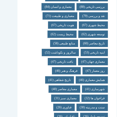
بررسی تاریخی
(88)
معماری و انسان
(84)
نقد و بررسی
(79)
معماری و طبیعت
(71)
محیط شهری
(67)
هویت تاریخی
(67)
توسعه شهری
(62)
محیط زیست
(62)
تاریخ معاصر
(60)
منابع طبیعی
(58)
ابنیه تاریخی
(53)
سالروز و نکوداشت
(52)
معماری جهان
(47)
بافت تاریخی
(47)
روز معمار
(47)
فرهنگ و هنر
(46)
همایش معماری
(46)
تاریخ شفاهی
(41)
شهرسازی
(41)
معماری معاصر
(40)
فراخوان ها
(32)
معماری سبز
(31)
سنت و مدرنیته
(30)
فناوری
(26)
توسعه پایدار
(26)
باغ ایرانی
(26)