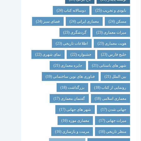
نابودی و تخریب
(25)
دوسالانه کتاب
(24)
مسکن
(24)
معماری ایرانی
(24)
فضای سبز
(24)
میراث معماری
(23)
گردشگری
(23)
هویت معماری
(23)
اطلاعات تاریخی
(23)
خلیج فارس
(23)
جشنواره
(22)
نمای شهری
(22)
شهر های باستانی
(21)
جایزه معماری
(21)
بین الملل
(21)
فناوری های نوین ساختمانی
(19)
رونمایی از کتاب
(18)
بزرگداشت
(18)
معماری اسلامی
(18)
گفتمان معماری
(17)
جهانی شدن
(17)
شهر های جهانی
(17)
میراث جهانی
(17)
معماری موزه
(16)
منظر تاریخی
(16)
مرمت و بازسازی
(16)