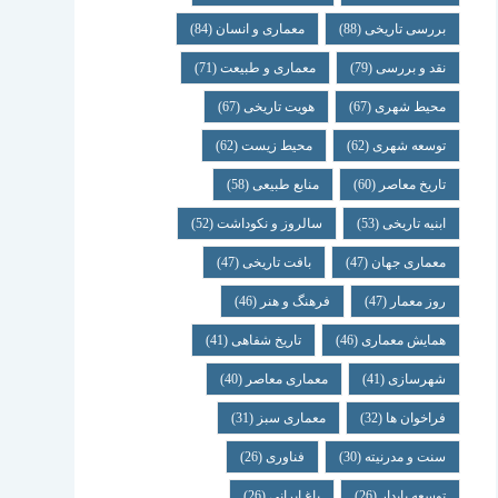
بررسی تاریخی
(88)
معماری و انسان
(84)
نقد و بررسی
(79)
معماری و طبیعت
(71)
محیط شهری
(67)
هویت تاریخی
(67)
توسعه شهری
(62)
محیط زیست
(62)
تاریخ معاصر
(60)
منابع طبیعی
(58)
ابنیه تاریخی
(53)
سالروز و نکوداشت
(52)
معماری جهان
(47)
بافت تاریخی
(47)
روز معمار
(47)
فرهنگ و هنر
(46)
همایش معماری
(46)
تاریخ شفاهی
(41)
شهرسازی
(41)
معماری معاصر
(40)
فراخوان ها
(32)
معماری سبز
(31)
سنت و مدرنیته
(30)
فناوری
(26)
توسعه پایدار
(26)
باغ ایرانی
(26)