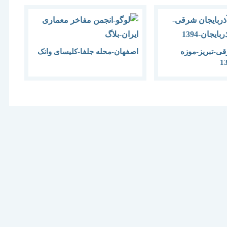
قی-تبریز-موزه
اصفهان-محله جلفا-کلیسای وانک