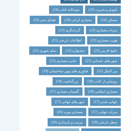
نابودی و تخریب
(25)
دوسالانه کتاب
(24)
مسکن
(24)
معماری ایرانی
(24)
فضای سبز
(24)
میراث معماری
(23)
گردشگری
(23)
هویت معماری
(23)
اطلاعات تاریخی
(23)
خلیج فارس
(23)
جشنواره
(22)
نمای شهری
(22)
شهر های باستانی
(21)
جایزه معماری
(21)
بین الملل
(21)
فناوری های نوین ساختمانی
(19)
رونمایی از کتاب
(18)
بزرگداشت
(18)
معماری اسلامی
(18)
گفتمان معماری
(17)
جهانی شدن
(17)
شهر های جهانی
(17)
میراث جهانی
(17)
معماری موزه
(16)
منظر تاریخی
(16)
مرمت و بازسازی
(16)