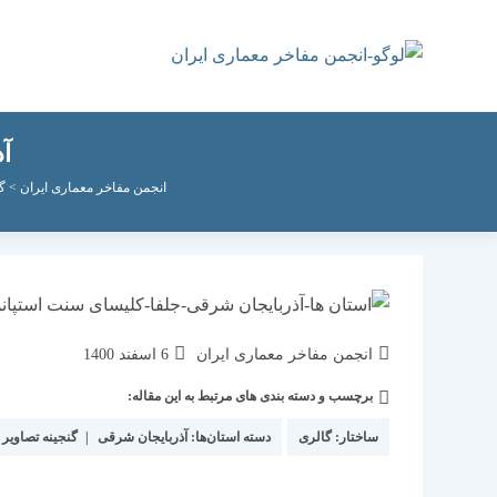
رش
ه
حتوا
آذ
انجمن مفاخر معماری ایران
>
گ
نویسندهٔ
نوشته
انجمن مفاخر معماری ایران
6 اسفند 1400
نوشته:
منتشر
برچسب و دسته بندی های مرتبط به این مقاله:
دسته‌
شده
نوشته:
است:
ساختار:
گالری
دسته استان‌ها:
آذربایجان شرقی
|
گنجینه تصاویر 