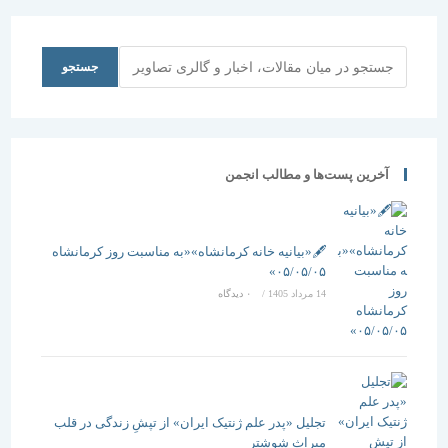
جستجو
جستجو
آخرین پست‌ها و مطالب انجمن
🖋️«بیانیه خانه کرمانشاه»«به مناسبت روز کرمانشاه
۰۵/۰۵/۰۵»
14 مرداد 1405
/
۰ دیدگاه
تجلیل «پدر علم ژنتیک ایران» از تپشِ زندگی در قلب
میراث شوشتر