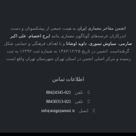
نجمن مفاخر معماری ایران
به همت جمعی از پیشکسوتان و دست
درکاران عرصه‌های گوناگون معماری مانند
ایرج اعتصام
،
علی اکبر
ی
،
سیاوش تیموری
،
داوید اوشانا
و با اهداف فرهنگی و حمایتی شکل
گرفته‌است. انجمن در تاریخ ۱۳۸۲/۱۲/۲۵ به شماره ثبت ۱۶۳۹۲ به ثبت
ه و مرکز اصلی انجمن در استان تهران شهرستان تهران واقع است.
اطلاعات تماس
تلفن:
021-88424345
تلفن:
021-88430313
ایمیل:
info(atsign)ammi.ir