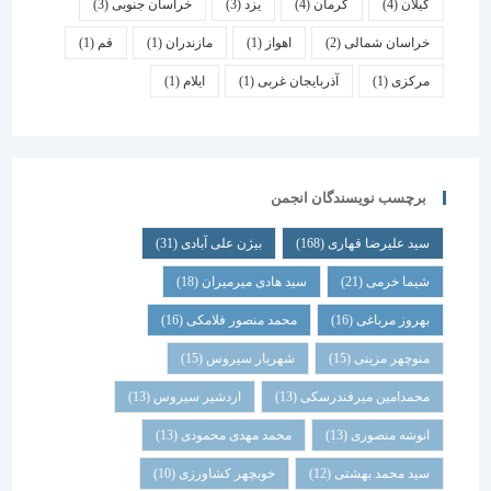
گیلان
(4)
کرمان
(4)
یزد
(3)
خراسان جنوبی
(3)
خراسان شمالی
(2)
اهواز
(1)
مازندران
(1)
قم
(1)
مرکزی
(1)
آذربایجان غربی
(1)
ایلام
(1)
برچسب نویسندگان انجمن
سید علیرضا قهاری
(168)
بیژن علی آبادی
(31)
شیما خرمی
(21)
سید هادی میرمیران
(18)
بهروز مرباغی
(16)
محمد منصور فلامکی
(16)
منوچهر مزینی
(15)
شهریار سیروس
(15)
محمدامین میرفندرسکی
(13)
اردشیر سیروس
(13)
انوشه منصوری
(13)
محمد مهدی محمودی
(13)
سید محمد بهشتی
(12)
خوبچهر کشاورزی
(10)