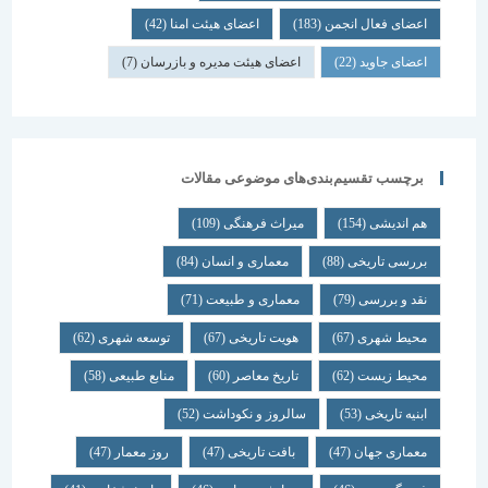
اعضای فعال انجمن
(183)
اعضای هیئت امنا
(42)
اعضای جاوید
(22)
اعضای هیئت مدیره و بازرسان
(7)
برچسب تقسیم‌بندی‌های موضوعی مقالات
هم اندیشی
(154)
میراث فرهنگی
(109)
بررسی تاریخی
(88)
معماری و انسان
(84)
نقد و بررسی
(79)
معماری و طبیعت
(71)
محیط شهری
(67)
هویت تاریخی
(67)
توسعه شهری
(62)
محیط زیست
(62)
تاریخ معاصر
(60)
منابع طبیعی
(58)
ابنیه تاریخی
(53)
سالروز و نکوداشت
(52)
معماری جهان
(47)
بافت تاریخی
(47)
روز معمار
(47)