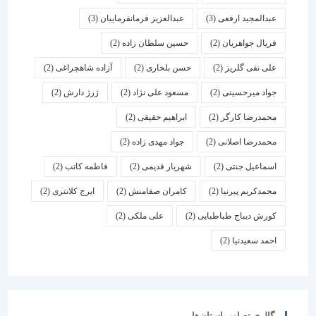
عبدالمجید ارفعی
(3)
عبدالعزیز فرمانفرماییان
(3)
فریال جواهریان
(2)
حسین سلطان زاده
(2)
علی نقی گلریز
(2)
حسن بلخاری
(2)
آزاده شاهچراغی
(2)
جواد میرحسینی
(2)
مسعود علی نژاد
(2)
ژرژ دارش
(2)
محمدرضا کارگر
(2)
ابراهیم حقیقی
(2)
محمدرضا اصلانی
(2)
جواد مهدی زاده
(2)
اسماعیل جنتی
(2)
شهریار قدیمی
(2)
فاطمه کاتب
(2)
محمدکریم پیرنیا
(2)
کامران صفامنش
(2)
ایرج کلانتری
(2)
کورش دیباج طباطبایی
(2)
علی ملکی
(2)
احمد سعیدنیا
(2)
گالری تصاویر استان‌ها