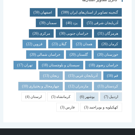
گنجینه تصاویر از استان‌های ایران
(599)
اصفهان
(59)
آذربایجان شرقی
(55)
یزد
(46)
سمنان
(39)
هرمزگان
(31)
خراسان جنوبی
(30)
مرکزی
(26)
کرمان
(26)
همدان
(23)
گیلان
(23)
قزوین
(22)
خوزستان
(20)
گلستان
(20)
خراسان شمالی
(20)
خراسان رضوی
(18)
سیستان و بلوچستان
(18)
تهران
(17)
قم
(16)
آذربایجان غربی
(15)
زنجان
(13)
کردستان
(13)
مازندران
(12)
چهارمحال و بختیاری
(10)
اردبیل
(7)
بوشهر
(6)
کرمانشاه
(5)
لرستان
(4)
کهکیلویه و بویراحمد
(3)
فارس
(3)