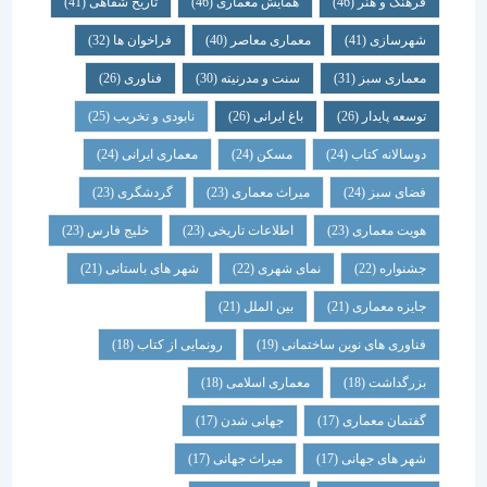
فرهنگ و هنر
(46)
همایش معماری
(46)
تاریخ شفاهی
(41)
شهرسازی
(41)
معماری معاصر
(40)
فراخوان ها
(32)
معماری سبز
(31)
سنت و مدرنیته
(30)
فناوری
(26)
توسعه پایدار
(26)
باغ ایرانی
(26)
نابودی و تخریب
(25)
دوسالانه کتاب
(24)
مسکن
(24)
معماری ایرانی
(24)
فضای سبز
(24)
میراث معماری
(23)
گردشگری
(23)
هویت معماری
(23)
اطلاعات تاریخی
(23)
خلیج فارس
(23)
جشنواره
(22)
نمای شهری
(22)
شهر های باستانی
(21)
جایزه معماری
(21)
بین الملل
(21)
فناوری های نوین ساختمانی
(19)
رونمایی از کتاب
(18)
بزرگداشت
(18)
معماری اسلامی
(18)
گفتمان معماری
(17)
جهانی شدن
(17)
شهر های جهانی
(17)
میراث جهانی
(17)