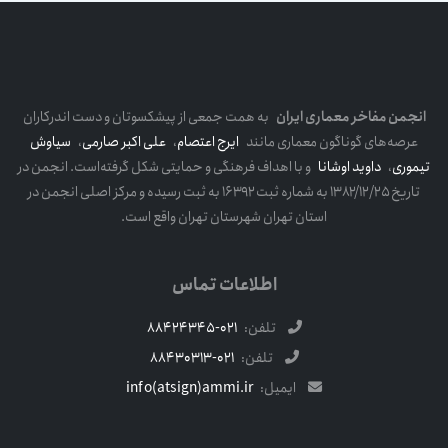
انجمن مفاخر معماری ایران
به همت جمعی از پیشکسوتان و دست اندرکاران
عرصه‌های گوناگون معماری مانند
ایرج اعتصام
،
علی اکبر صارمی
،
سیاوش
تیموری
،
داوید اوشانا
و با اهداف فرهنگی و حمایتی شکل گرفته‌است. انجمن در
تاریخ ۱۳۸۲/۱۲/۲۵ به شماره ثبت ۱۶۳۹۲ به ثبت رسیده و مرکز اصلی انجمن در
استان تهران شهرستان تهران واقع است.
اطلاعات تماس
تلفن:
021-88424345
تلفن:
021-88430313
ایمیل:
info(atsign)ammi.ir