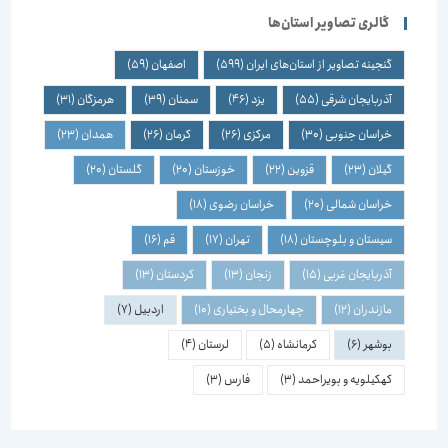
گالری تصاویر استان‌ها
گنجینه تصاویر از استان‌های ایران
(599)
اصفهان
(59)
آذربایجان شرقی
(55)
یزد
(46)
سمنان
(39)
هرمزگان
(31)
خراسان جنوبی
(30)
مرکزی
(26)
کرمان
(26)
همدان
(23)
گیلان
(23)
قزوین
(22)
خوزستان
(20)
گلستان
(20)
خراسان شمالی
(20)
خراسان رضوی
(18)
سیستان و بلوچستان
(18)
تهران
(17)
قم
(16)
آذربایجان غربی
(15)
زنجان
(13)
کردستان
(13)
مازندران
(12)
چهارمحال و بختیاری
(10)
اردبیل
(7)
بوشهر
(6)
کرمانشاه
(5)
لرستان
(4)
کهکیلویه و بویراحمد
(3)
فارس
(3)