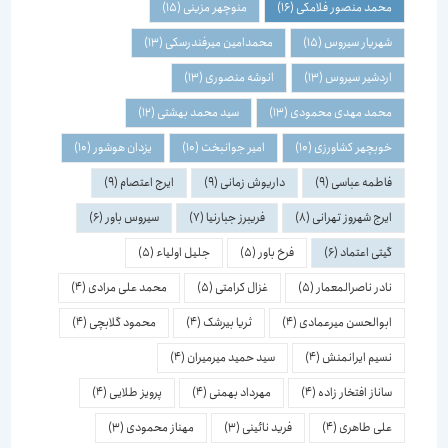
محمد منصور فلامکی
(16)
منوچهر مزینی
(15)
شهریار سیروس
(15)
محمدامین میرفندرسکی
(13)
اردشیر سیروس
(13)
انوشه منصوری
(13)
محمد مهدی محمودی
(13)
سید محمد بهشتی
(12)
خوبچهر کشاورزی
(10)
امیر جوانبخت
(10)
یزدان هوشور
(10)
فاطمه عباسی
(9)
داریوش زمانی
(9)
ایرج اعتصام
(9)
ایرج شهروز تهرانی
(8)
فریبرز جبارنیا
(7)
سیروس باور
(6)
گیتی اعتماد
(6)
فرخ باور
(5)
جلیل اولیاء
(5)
نادر ناصرالمعمار
(5)
غزال کرامتی
(5)
محمد علی مرادی
(4)
ابوالحسن میرعمادی
(4)
ثریا بیرشک
(4)
محمود گلابچی
(4)
نسیم ایرانمنش
(4)
سید حمید میرمیران
(4)
ساناز افتخار زاده
(4)
مهرداد بهمنی
(4)
پرویز طلایی
(4)
علی طاهری
(4)
فرید نائینی
(3)
مهناز محمودی
(3)