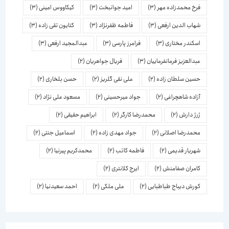
فرخ محمدزاده مهر
(3)
امید جوانبخت
(3)
کیکاووس امینی
(3)
شهاب الدین ارفعی
(3)
فاطمه ظفرنژاد
(3)
کتایون تقی زاده
(3)
اسكندر مختاری
(3)
فرامرز پارسی
(3)
عبدالمجید ارفعی
(3)
عبدالعزیز فرمانفرماییان
(3)
فریال جواهریان
(2)
حسین سلطان زاده
(2)
علی نقی گلریز
(2)
حسن بلخاری
(2)
آزاده شاهچراغی
(2)
جواد میرحسینی
(2)
مسعود علی نژاد
(2)
ژرژ دارش
(2)
محمدرضا کارگر
(2)
ابراهیم حقیقی
(2)
محمدرضا اصلانی
(2)
جواد مهدی زاده
(2)
اسماعیل جنتی
(2)
شهریار قدیمی
(2)
فاطمه کاتب
(2)
محمدکریم پیرنیا
(2)
کامران صفامنش
(2)
ایرج کلانتری
(2)
کورش دیباج طباطبایی
(2)
علی ملکی
(2)
احمد سعیدنیا
(2)