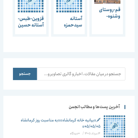
قم-روستای
وشنوه-
آستانه
قزوین-طبس-
آستانه زینب
سیدحمزه
آستانه حسین
خاتون-1383
مرداد 1386
بن
موسی-1393
جستجو
جستجو
آخرین پست‌ها و مطالب انجمن
🖋️«بیانیه خانه کرمانشاه»«به مناسبت روز کرمانشاه
۰۵/۰۵/۰۵»
14 مرداد 1405
/
۰ دیدگاه