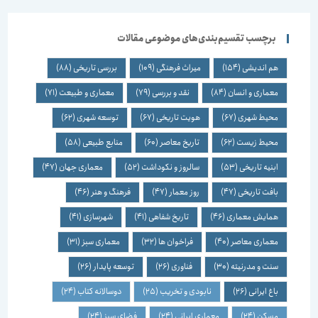
برچسب تقسیم‌بندی‌های موضوعی مقالات
هم اندیشی
(154)
میراث فرهنگی
(109)
بررسی تاریخی
(88)
معماری و انسان
(84)
نقد و بررسی
(79)
معماری و طبیعت
(71)
محیط شهری
(67)
هویت تاریخی
(67)
توسعه شهری
(62)
محیط زیست
(62)
تاریخ معاصر
(60)
منابع طبیعی
(58)
ابنیه تاریخی
(53)
سالروز و نکوداشت
(52)
معماری جهان
(47)
بافت تاریخی
(47)
روز معمار
(47)
فرهنگ و هنر
(46)
همایش معماری
(46)
تاریخ شفاهی
(41)
شهرسازی
(41)
معماری معاصر
(40)
فراخوان ها
(32)
معماری سبز
(31)
سنت و مدرنیته
(30)
فناوری
(26)
توسعه پایدار
(26)
باغ ایرانی
(26)
نابودی و تخریب
(25)
دوسالانه کتاب
(24)
مسکن
(24)
معماری ایرانی
(24)
فضای سبز
(24)