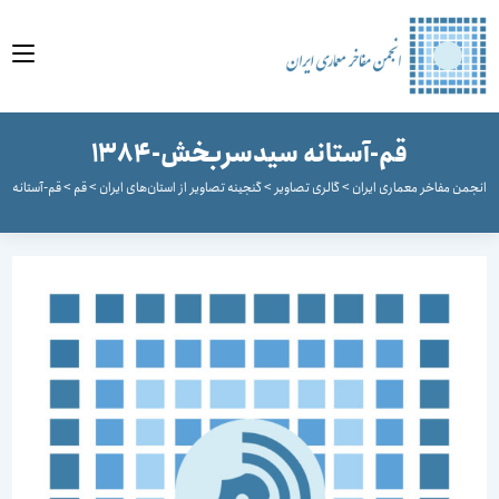
وا
قم-آستانه سیدسربخش-1384
جمن مفاخر معماری ایران
>
گالری تصاویر
>
گنجینه تصاویر از استان‌های ایران
>
قم
>
قم-آستانه سیدسرب