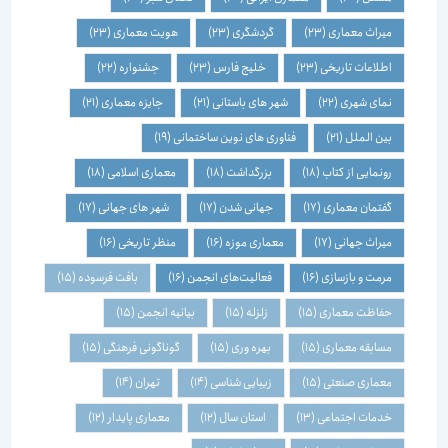
میراث معماری
(23)
گردشگری
(23)
هویت معماری
(23)
اطلاعات تاریخی
(23)
خلیج فارس
(23)
جشنواره
(22)
نمای شهری
(22)
شهر های باستانی
(21)
جایزه معماری
(21)
بین الملل
(21)
فناوری های نوین ساختمانی
(19)
رونمایی از کتاب
(18)
بزرگداشت
(18)
معماری اسلامی
(18)
گفتمان معماری
(17)
جهانی شدن
(17)
شهر های جهانی
(17)
میراث جهانی
(17)
معماری موزه
(16)
منظر تاریخی
(16)
مرمت و بازسازی
(16)
فعالیت‌های انجمن
(16)
بافت فرسوده
(15)
حفاظت معماری
(15)
زلزله
(15)
بیانیه انجمن
(15)
مسابقه معماری
(15)
بهره وری
(15)
گوناگونی فرهنگی
(15)
معماری صنعتی
(15)
زیبایی شناسی
(14)
تهران
(14)
خدمات اجتماعی
(13)
استان سال
(12)
معماری پایدار
(12)