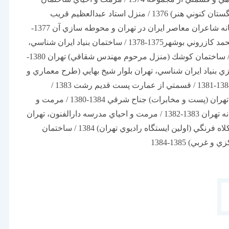
پروفسور عدل (فرهنگستان كنوني هنر) 1376 / منزل استاد عبدالعظيم قريب
گرگان1378-1375 / خانه شاعران معاصر ايران در تهران و محوطه سازي آن 1377-
1375 / عمارت حاج محمد كازروني بوشهر1375-1378 / ساختمان بنياد ايران شناسي،
زعفرانيه 1378-1376 / ساختمان كوشك (منزل مرحوم مهندس شقاقي) تهران 1380-
ركزي بنياد ايران شناسي، تهران بلوار شيخ بهايي (طرح معماري و
نظارت بر انجام آن) 1384-1381 / قسمتي از عمارت پست قديم رشت 1383 /
ساختمان قديم پست تهران (پست و مخابرات) جناح شرقي 1384-1380 / مرمت و
احياي سردرب قورخانه تهران 1383-1382 / مرمت و احياي مدرسه دارالفنون، تهران
1383-1380 / عمارت كلاه فرنگي (اولين ايستگاه راديوي تهران) 1384 / ساختمان
ربي) 1385-1384