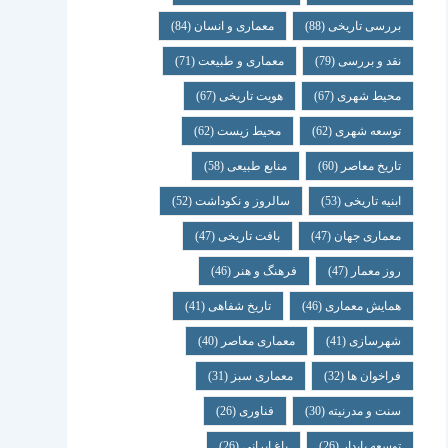
بررسی تاریخی
(88)
معماری و انسان
(84)
نقد و بررسی
(79)
معماری و طبیعت
(71)
محیط شهری
(67)
هویت تاریخی
(67)
توسعه شهری
(62)
محیط زیست
(62)
تاریخ معاصر
(60)
منابع طبیعی
(58)
ابنیه تاریخی
(53)
سالروز و نکوداشت
(52)
معماری جهان
(47)
بافت تاریخی
(47)
روز معمار
(47)
فرهنگ و هنر
(46)
همایش معماری
(46)
تاریخ شفاهی
(41)
شهرسازی
(41)
معماری معاصر
(40)
فراخوان ها
(32)
معماری سبز
(31)
سنت و مدرنیته
(30)
فناوری
(26)
توسعه پایدار
(26)
باغ ایرانی
(26)