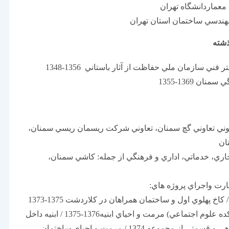
معماردانشگاه تهران
ندسي ساختمان استان تهران
ذشته
ني سازمان ملي حفاظت از آثار باستاني 1356-1348
ن 1369-1355
ي تعاوني گچ سمنان، تعاوني شركت ريسمان ريسي سمنان،
ان
ري، خدماتي، اداري و فرهنگي از جمله: كاشي سمنان،
رت واجراي پروژه هاي:
كاخ مرمر1374-1373 / كاخ پهلوي اول و ساختمان همراهان در كلاردشت 1375-1373
/ باغ نگارستان (دانشكده علوم اجتماعي) مرمت و احياي ابنيه1376-1375 / ابنيه داخل
نياوران، كاخ احمد شاهي و قسمتي از مجموعه 1374 / مرمت و احياي ساختمان