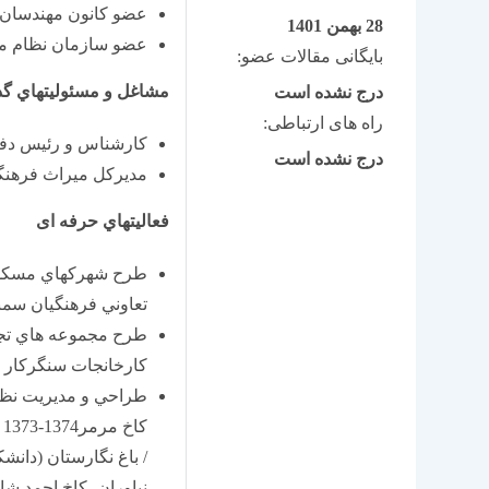
عضو كانون مهندسان 
28 بهمن 1401
عضو سازمان نظام مه
بایگانی مقالات عضو:
مشاغل و مسئوليتهاي گ
درج نشده است
راه های ارتباطی:
كارشناس و رئيس دفتر ف
درج نشده است
مديركل ميراث فرهنگي سمنا
فعاليتهاي حرفه ای
طرح شهركهاي مسكون
تعاوني فرهنگيان سمن
طرح مجموعه هاي تجا
كارخانجات سنگركار
طراحي و مديريت نظا