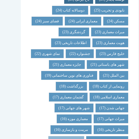
نابودی و تخریب
(25)
دوسالانه کتاب
(24)
مسکن
(24)
معماری ایرانی
(24)
فضای سبز
(24)
میراث معماری
(23)
گردشگری
(23)
هویت معماری
(23)
اطلاعات تاریخی
(23)
خلیج فارس
(23)
جشنواره
(22)
نمای شهری
(22)
شهر های باستانی
(21)
جایزه معماری
(21)
بین الملل
(21)
فناوری های نوین ساختمانی
(19)
رونمایی از کتاب
(18)
بزرگداشت
(18)
معماری اسلامی
(18)
گفتمان معماری
(17)
جهانی شدن
(17)
شهر های جهانی
(17)
میراث جهانی
(17)
معماری موزه
(16)
منظر تاریخی
(16)
مرمت و بازسازی
(16)