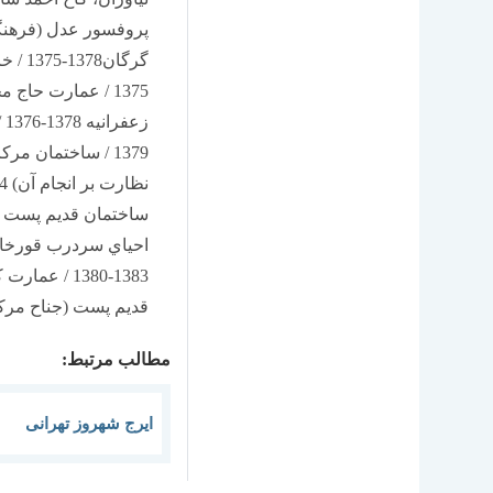
1379 / ساختمان م
قديم پست (جناح مركزي و غ
مطالب مرتبط:
ایرج شهروز تهرانی