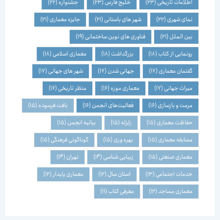
اطلاعات تاریخی
(23)
خلیج فارس
(23)
جشنواره
(22)
نمای شهری
(22)
شهر های باستانی
(21)
جایزه معماری
(21)
بین الملل
(21)
فناوری های نوین ساختمانی
(19)
رونمایی از کتاب
(18)
بزرگداشت
(18)
معماری اسلامی
(18)
گفتمان معماری
(17)
جهانی شدن
(17)
شهر های جهانی
(17)
میراث جهانی
(17)
معماری موزه
(16)
منظر تاریخی
(16)
مرمت و بازسازی
(16)
فعالیت‌های انجمن
(16)
بافت فرسوده
(15)
حفاظت معماری
(15)
زلزله
(15)
بیانیه انجمن
(15)
مسابقه معماری
(15)
بهره وری
(15)
گوناگونی فرهنگی
(15)
معماری صنعتی
(15)
زیبایی شناسی
(14)
تهران
(14)
خدمات اجتماعی
(13)
استان سال
(12)
معماری پایدار
(12)
معماری مساجد
(12)
معرفی کتاب
(11)