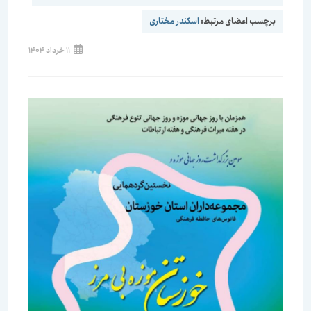
برچسب اعضای مرتبط:
اسكندر مختاری
نوشته
11 خرداد 1404
منتشر
شده
است: