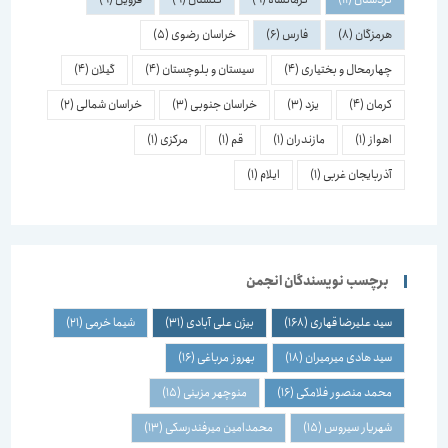
هرمزگان
(8)
فارس
(6)
خراسان رضوی
(5)
چهارمحال و بختیاری
(4)
سیستان و بلوچستان
(4)
گیلان
(4)
کرمان
(4)
یزد
(3)
خراسان جنوبی
(3)
خراسان شمالی
(2)
اهواز
(1)
مازندران
(1)
قم
(1)
مرکزی
(1)
آذربایجان غربی
(1)
ایلام
(1)
برچسب نویسندگان انجمن
سید علیرضا قهاری
(168)
بیژن علی آبادی
(31)
شیما خرمی
(21)
سید هادی میرمیران
(18)
بهروز مرباغی
(16)
محمد منصور فلامکی
(16)
منوچهر مزینی
(15)
شهریار سیروس
(15)
محمدامین میرفندرسکی
(13)