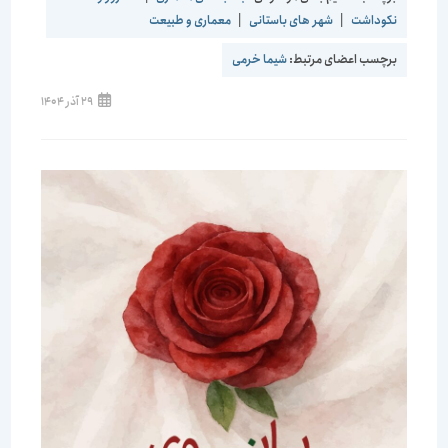
نکوداشت
|
شهر های باستانی
|
معماری و طبیعت
برچسب اعضای مرتبط:
شیما خرمی
نوشته
29 آذر 1404
منتشر
شده
است: