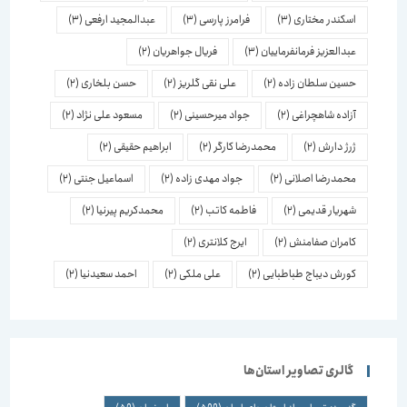
اسكندر مختاری
(3)
فرامرز پارسی
(3)
عبدالمجید ارفعی
(3)
عبدالعزیز فرمانفرماییان
(3)
فریال جواهریان
(2)
حسین سلطان زاده
(2)
علی نقی گلریز
(2)
حسن بلخاری
(2)
آزاده شاهچراغی
(2)
جواد میرحسینی
(2)
مسعود علی نژاد
(2)
ژرژ دارش
(2)
محمدرضا کارگر
(2)
ابراهیم حقیقی
(2)
محمدرضا اصلانی
(2)
جواد مهدی زاده
(2)
اسماعیل جنتی
(2)
شهریار قدیمی
(2)
فاطمه کاتب
(2)
محمدکریم پیرنیا
(2)
کامران صفامنش
(2)
ایرج کلانتری
(2)
کورش دیباج طباطبایی
(2)
علی ملکی
(2)
احمد سعیدنیا
(2)
گالری تصاویر استان‌ها