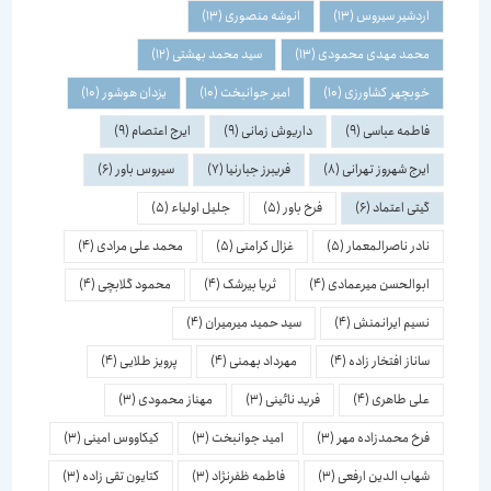
اردشیر سیروس
(13)
انوشه منصوری
(13)
محمد مهدی محمودی
(13)
سید محمد بهشتی
(12)
خوبچهر کشاورزی
(10)
امیر جوانبخت
(10)
یزدان هوشور
(10)
فاطمه عباسی
(9)
داریوش زمانی
(9)
ایرج اعتصام
(9)
ایرج شهروز تهرانی
(8)
فریبرز جبارنیا
(7)
سیروس باور
(6)
گیتی اعتماد
(6)
فرخ باور
(5)
جلیل اولیاء
(5)
نادر ناصرالمعمار
(5)
غزال کرامتی
(5)
محمد علی مرادی
(4)
ابوالحسن میرعمادی
(4)
ثریا بیرشک
(4)
محمود گلابچی
(4)
نسیم ایرانمنش
(4)
سید حمید میرمیران
(4)
ساناز افتخار زاده
(4)
مهرداد بهمنی
(4)
پرویز طلایی
(4)
علی طاهری
(4)
فرید نائینی
(3)
مهناز محمودی
(3)
فرخ محمدزاده مهر
(3)
امید جوانبخت
(3)
کیکاووس امینی
(3)
شهاب الدین ارفعی
(3)
فاطمه ظفرنژاد
(3)
کتایون تقی زاده
(3)