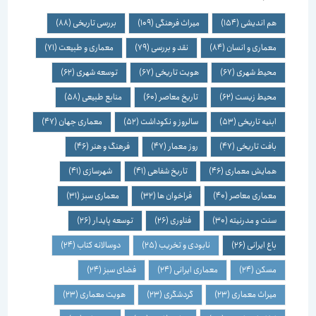
هم اندیشی
(154)
میراث فرهنگی
(109)
بررسی تاریخی
(88)
معماری و انسان
(84)
نقد و بررسی
(79)
معماری و طبیعت
(71)
محیط شهری
(67)
هویت تاریخی
(67)
توسعه شهری
(62)
محیط زیست
(62)
تاریخ معاصر
(60)
منابع طبیعی
(58)
ابنیه تاریخی
(53)
سالروز و نکوداشت
(52)
معماری جهان
(47)
بافت تاریخی
(47)
روز معمار
(47)
فرهنگ و هنر
(46)
همایش معماری
(46)
تاریخ شفاهی
(41)
شهرسازی
(41)
معماری معاصر
(40)
فراخوان ها
(32)
معماری سبز
(31)
سنت و مدرنیته
(30)
فناوری
(26)
توسعه پایدار
(26)
باغ ایرانی
(26)
نابودی و تخریب
(25)
دوسالانه کتاب
(24)
مسکن
(24)
معماری ایرانی
(24)
فضای سبز
(24)
میراث معماری
(23)
گردشگری
(23)
هویت معماری
(23)