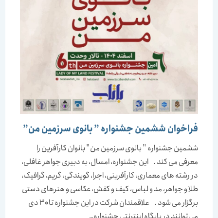
فراخوان ششمین جشنواره ” بانوی سرزمین من”
ششمین جشنواره " بانوی سرزمین من" بانوان کارآفرین را
معرفی می کند . این جشنواره، امسال، به دبیری جواهر غافلی،
در رشته های معماری، کارآفرینی، اجرا، گویندگی، گریم، گرافیک،
طلا و جواهر، مد و لباس، کیف و کفش، عکاسی و هنرهای دستی
برگزار می شود . علاقمندان شرکت در این جشنواره تا ۳۰ دی
می توانند در پایگاه اینترنتی جشنواره…