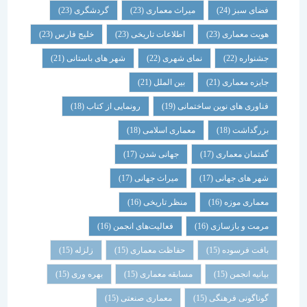
فضای سبز
(24)
میراث معماری
(23)
گردشگری
(23)
هویت معماری
(23)
اطلاعات تاریخی
(23)
خلیج فارس
(23)
جشنواره
(22)
نمای شهری
(22)
شهر های باستانی
(21)
جایزه معماری
(21)
بین الملل
(21)
فناوری های نوین ساختمانی
(19)
رونمایی از کتاب
(18)
بزرگداشت
(18)
معماری اسلامی
(18)
گفتمان معماری
(17)
جهانی شدن
(17)
شهر های جهانی
(17)
میراث جهانی
(17)
معماری موزه
(16)
منظر تاریخی
(16)
مرمت و بازسازی
(16)
فعالیت‌های انجمن
(16)
بافت فرسوده
(15)
حفاظت معماری
(15)
زلزله
(15)
بیانیه انجمن
(15)
مسابقه معماری
(15)
بهره وری
(15)
گوناگونی فرهنگی
(15)
معماری صنعتی
(15)