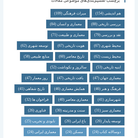
برچسب تقسیم‌بندی‌های موضوعی مقالات
هم اندیشی
(154)
میراث فرهنگی
(109)
بررسی تاریخی
(88)
معماری و انسان
(84)
نقد و بررسی
(79)
معماری و طبیعت
(71)
محیط شهری
(67)
هویت تاریخی
(67)
توسعه شهری
(62)
محیط زیست
(62)
تاریخ معاصر
(60)
منابع طبیعی
(58)
ابنیه تاریخی
(53)
سالروز و نکوداشت
(52)
معماری جهان
(47)
بافت تاریخی
(47)
روز معمار
(47)
فرهنگ و هنر
(46)
همایش معماری
(46)
تاریخ شفاهی
(41)
شهرسازی
(41)
معماری معاصر
(40)
فراخوان ها
(32)
معماری سبز
(31)
سنت و مدرنیته
(30)
فناوری
(26)
توسعه پایدار
(26)
باغ ایرانی
(26)
نابودی و تخریب
(25)
دوسالانه کتاب
(24)
مسکن
(24)
معماری ایرانی
(24)