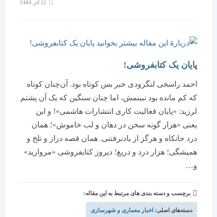
نوشته
22 آذر 1404
منتشر
شده
است:
پایان یک کتابفروشی!
احمد راسخی لنگرودی خبر بس کوتاه بود. آن‌چنان کوتاه
که کم مانده بود نبینمش، اما چنان سنگین که یک آن پشتم
لرزید: «پایان فعالیت کاری انتشارات هاشمی»! و این
یعنی «هزار گونه سخن در دهان و لب خاموش»؛ همان
درد جانکاه و هرگز از یادنرفتنی. همان قصه دراز و تلخ و
همیشگی؛ هزار درد و دریغ؛ دیروز کتابفروشی «مروارید»
و…
برچسب و دسته بندی های مرتبط به این مقاله:
دسته‌های اصلی:
اخبار معماری و شهرسازی