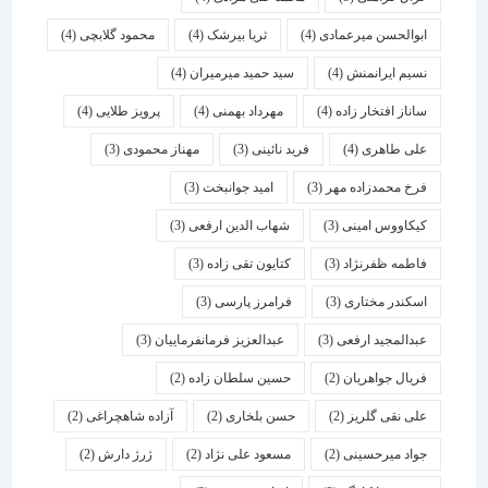
ابوالحسن میرعمادی
(4)
ثریا بیرشک
(4)
محمود گلابچی
(4)
نسیم ایرانمنش
(4)
سید حمید میرمیران
(4)
ساناز افتخار زاده
(4)
مهرداد بهمنی
(4)
پرویز طلایی
(4)
علی طاهری
(4)
فرید نائینی
(3)
مهناز محمودی
(3)
فرخ محمدزاده مهر
(3)
امید جوانبخت
(3)
کیکاووس امینی
(3)
شهاب الدین ارفعی
(3)
فاطمه ظفرنژاد
(3)
کتایون تقی زاده
(3)
اسكندر مختاری
(3)
فرامرز پارسی
(3)
عبدالمجید ارفعی
(3)
عبدالعزیز فرمانفرماییان
(3)
فریال جواهریان
(2)
حسین سلطان زاده
(2)
علی نقی گلریز
(2)
حسن بلخاری
(2)
آزاده شاهچراغی
(2)
جواد میرحسینی
(2)
مسعود علی نژاد
(2)
ژرژ دارش
(2)