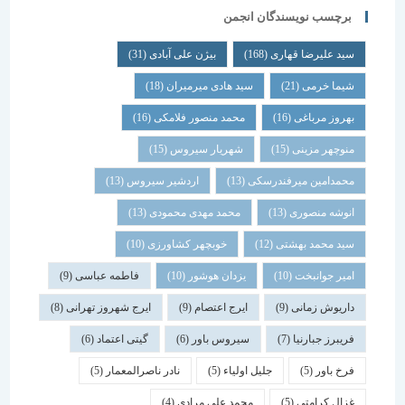
برچسب نویسندگان انجمن
سید علیرضا قهاری
(168)
بیژن علی آبادی
(31)
شیما خرمی
(21)
سید هادی میرمیران
(18)
بهروز مرباغی
(16)
محمد منصور فلامکی
(16)
منوچهر مزینی
(15)
شهریار سیروس
(15)
محمدامین میرفندرسکی
(13)
اردشیر سیروس
(13)
انوشه منصوری
(13)
محمد مهدی محمودی
(13)
سید محمد بهشتی
(12)
خوبچهر کشاورزی
(10)
امیر جوانبخت
(10)
یزدان هوشور
(10)
فاطمه عباسی
(9)
داریوش زمانی
(9)
ایرج اعتصام
(9)
ایرج شهروز تهرانی
(8)
فریبرز جبارنیا
(7)
سیروس باور
(6)
گیتی اعتماد
(6)
فرخ باور
(5)
جلیل اولیاء
(5)
نادر ناصرالمعمار
(5)
غزال کرامتی
(5)
محمد علی مرادی
(4)