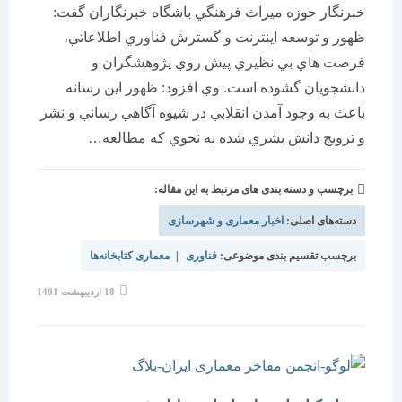
خبرنگار حوزه ميراث فرهنگي باشگاه خبرنگاران گفت:
ظهور و توسعه اينترنت و گسترش فناوري اطلاعاتي،
فرصت هاي بي نظيري پيش روي پژوهشگران و
دانشجويان گشوده است. وي افزود: ظهور اين رسانه
باعث به وجود آمدن انقلابي در شيوه آگاهي رساني و نشر
و ترويج دانش بشري شده به نحوي كه مطالعه…
برچسب و دسته بندی های مرتبط به این مقاله:
دسته‌های اصلی:
اخبار معماری و شهرسازی
برچسب تقسیم بندی موضوعی:
فناوری
|
معماری کتابخانه‌ها
نوشته
18 اردیبهشت 1401
منتشر
شده
است: