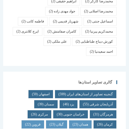
محمدرضا کارگر
(2)
ابراهیم حقیقی
(2)
محمدرضا اصلانی
(2)
جواد مهدی زاده
(2)
اسماعیل جنتی
(2)
شهریار قدیمی
(2)
فاطمه کاتب
(2)
محمدکریم پیرنیا
(2)
کامران صفامنش
(2)
ایرج کلانتری
(2)
کورش دیباج طباطبایی
(2)
علی ملکی
(2)
احمد سعیدنیا
(2)
گالری تصاویر استان‌ها
گنجینه تصاویر از استان‌های ایران
(599)
اصفهان
(59)
آذربایجان شرقی
(55)
یزد
(46)
سمنان
(39)
هرمزگان
(31)
خراسان جنوبی
(30)
مرکزی
(26)
کرمان
(26)
همدان
(23)
گیلان
(23)
قزوین
(22)