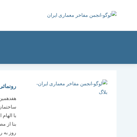
رش
ه
حتوا
رونمائی
هفدهمین 
ساختمان 
با الهام
بنا از م
روز به ر