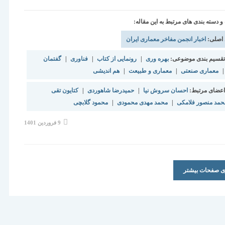
دسته بندی های مرتبط به این مقاله:
 اصلی:
اخبار انجمن مفاخر معماری ایران
قسیم بندی موضوعی:
بهره وری
|
رونمایی از کتاب
|
فناوری
|
گفتمان
|
معماری صنعتی
|
معماری و طبیعت
|
هم اندیشی
عضای مرتبط:
احسان سروش نیا
|
حمیدرضا شاهوردی
|
کتایون تقی
حمد منصور فلامکی
|
محمد مهدی محمودی
|
محمود گلابچی
نوشته
9 فروردین 1401
منتشر
شده
است:
ری صفحات بیشتر