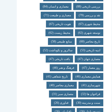
بررسی تاریخی
(88)
معماری و انسان
(84)
نقد و بررسی
(79)
معماری و طبیعت
(71)
محیط شهری
(67)
هویت تاریخی
(67)
توسعه شهری
(62)
محیط زیست
(62)
تاریخ معاصر
(60)
منابع طبیعی
(58)
ابنیه تاریخی
(53)
سالروز و نکوداشت
(52)
معماری جهان
(47)
بافت تاریخی
(47)
روز معمار
(47)
فرهنگ و هنر
(46)
همایش معماری
(46)
تاریخ شفاهی
(41)
شهرسازی
(41)
معماری معاصر
(40)
فراخوان ها
(32)
معماری سبز
(31)
سنت و مدرنیته
(30)
فناوری
(26)
توسعه پایدار
(26)
باغ ایرانی
(26)