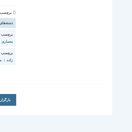
برچسب و 
دسته‌های
برچسب ت
معماری
برچسب ا
زاده
|
م
بارگزا