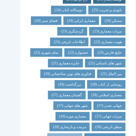
نابودی و تخریب
(25)
دوسالانه کتاب
(24)
مسکن
(24)
معماری ایرانی
(24)
فضای سبز
(24)
میراث معماری
(23)
گردشگری
(23)
هویت معماری
(23)
اطلاعات تاریخی
(23)
خلیج فارس
(23)
جشنواره
(22)
نمای شهری
(22)
شهر های باستانی
(21)
جایزه معماری
(21)
بین الملل
(21)
فناوری های نوین ساختمانی
(19)
رونمایی از کتاب
(18)
بزرگداشت
(18)
معماری اسلامی
(18)
گفتمان معماری
(17)
جهانی شدن
(17)
شهر های جهانی
(17)
میراث جهانی
(17)
معماری موزه
(16)
منظر تاریخی
(16)
مرمت و بازسازی
(16)