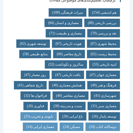
برچسب تقسیم‌بندی‌های موضوعی مقالات
هم اندیشی
(154)
میراث فرهنگی
(109)
بررسی تاریخی
(88)
معماری و انسان
(84)
نقد و بررسی
(79)
معماری و طبیعت
(71)
محیط شهری
(67)
هویت تاریخی
(67)
توسعه شهری
(62)
محیط زیست
(62)
تاریخ معاصر
(60)
منابع طبیعی
(58)
ابنیه تاریخی
(53)
سالروز و نکوداشت
(52)
معماری جهان
(47)
بافت تاریخی
(47)
روز معمار
(47)
فرهنگ و هنر
(46)
همایش معماری
(46)
تاریخ شفاهی
(41)
شهرسازی
(41)
معماری معاصر
(40)
فراخوان ها
(32)
معماری سبز
(31)
سنت و مدرنیته
(30)
فناوری
(26)
توسعه پایدار
(26)
باغ ایرانی
(26)
نابودی و تخریب
(25)
دوسالانه کتاب
(24)
مسکن
(24)
معماری ایرانی
(24)