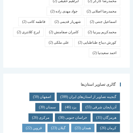
محمدرضا کارگر
(2)
ابراهیم حقیقی
(2)
محمدرضا اصلانی
(2)
جواد مهدی زاده
(2)
اسماعیل جنتی
(2)
شهریار قدیمی
(2)
فاطمه کاتب
(2)
محمدکریم پیرنیا
(2)
کامران صفامنش
(2)
ایرج کلانتری
(2)
کورش دیباج طباطبایی
(2)
علی ملکی
(2)
احمد سعیدنیا
(2)
گالری تصاویر استان‌ها
گنجینه تصاویر از استان‌های ایران
(599)
اصفهان
(59)
آذربایجان شرقی
(55)
یزد
(46)
سمنان
(39)
هرمزگان
(31)
خراسان جنوبی
(30)
مرکزی
(26)
کرمان
(26)
همدان
(23)
گیلان
(23)
قزوین
(22)