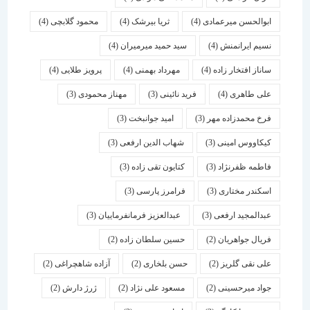
ابوالحسن میرعمادی
(4)
ثریا بیرشک
(4)
محمود گلابچی
(4)
نسیم ایرانمنش
(4)
سید حمید میرمیران
(4)
ساناز افتخار زاده
(4)
مهرداد بهمنی
(4)
پرویز طلایی
(4)
علی طاهری
(4)
فرید نائینی
(3)
مهناز محمودی
(3)
فرخ محمدزاده مهر
(3)
امید جوانبخت
(3)
کیکاووس امینی
(3)
شهاب الدین ارفعی
(3)
فاطمه ظفرنژاد
(3)
کتایون تقی زاده
(3)
اسكندر مختاری
(3)
فرامرز پارسی
(3)
عبدالمجید ارفعی
(3)
عبدالعزیز فرمانفرماییان
(3)
فریال جواهریان
(2)
حسین سلطان زاده
(2)
علی نقی گلریز
(2)
حسن بلخاری
(2)
آزاده شاهچراغی
(2)
جواد میرحسینی
(2)
مسعود علی نژاد
(2)
ژرژ دارش
(2)