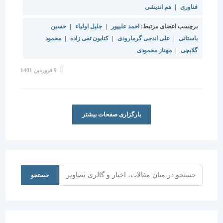
فناوری
|
هم اندیشی
برچسب اعضای مرتبط:
احمد علیپور
|
جلیل اولیاء
|
حسین
باستانی
|
علی اندجی گرمارودی
|
کتایون تقی زاده
|
محمود
گلابچی
|
مهناز محمودی
نوشته
9 فروردین 1401
منتشر
شده
است:
بارگزاری صفحات بیشتر
جستجو
جستجو