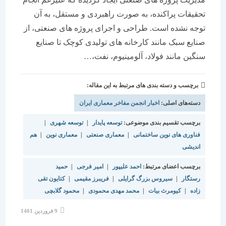
تحقیقات پراکنده، به صورت راهبردی و مستقل، به آن
توجه نشده است. طراحی و اجرای پروژه های صنعتی، از
صنایع سبک مانند کارخانه های تولیدی کوچک تا صنایع
سنگین مانند فولاد، آلومینیوم، نفت،…
برچسب و دسته بندی های مرتبط به این مقاله:
دسته‌های اصلی:
اخبار انجمن مفاخر معماری ایران
برچسب تقسیم بندی موضوعی:
توسعه پایدار
|
توسعه شهری
|
فناوری های نوین ساختمانی
|
معماری صنعتی
|
معماری نوین
|
هم
اندیشی
برچسب اعضای مرتبط:
احمد علیپور
|
امیر فرجی
|
حمید
رستگار
|
سیروس بزرگ گرایلی
|
فریبرز مقیمی
|
کتایون تقی
زاده
|
کیومرث بیات
|
محمد مهدی محمودی
|
محمود گلابچی
نوشته
9 فروردین 1401
منتشر
شده