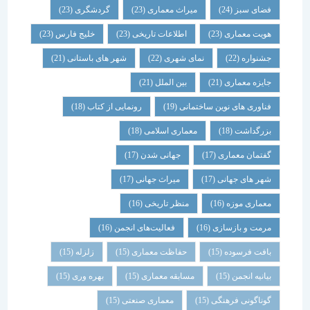
فضای سبز
(24)
میراث معماری
(23)
گردشگری
(23)
هویت معماری
(23)
اطلاعات تاریخی
(23)
خلیج فارس
(23)
جشنواره
(22)
نمای شهری
(22)
شهر های باستانی
(21)
جایزه معماری
(21)
بین الملل
(21)
فناوری های نوین ساختمانی
(19)
رونمایی از کتاب
(18)
بزرگداشت
(18)
معماری اسلامی
(18)
گفتمان معماری
(17)
جهانی شدن
(17)
شهر های جهانی
(17)
میراث جهانی
(17)
معماری موزه
(16)
منظر تاریخی
(16)
مرمت و بازسازی
(16)
فعالیت‌های انجمن
(16)
بافت فرسوده
(15)
حفاظت معماری
(15)
زلزله
(15)
بیانیه انجمن
(15)
مسابقه معماری
(15)
بهره وری
(15)
گوناگونی فرهنگی
(15)
معماری صنعتی
(15)