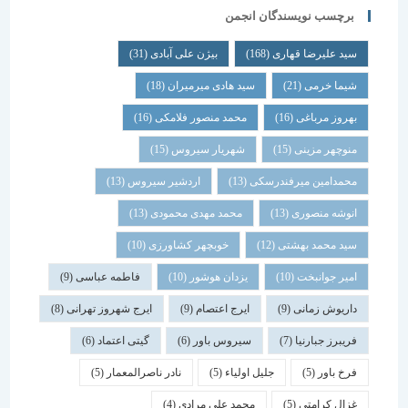
برچسب نویسندگان انجمن
سید علیرضا قهاری
(168)
بیژن علی آبادی
(31)
شیما خرمی
(21)
سید هادی میرمیران
(18)
بهروز مرباغی
(16)
محمد منصور فلامکی
(16)
منوچهر مزینی
(15)
شهریار سیروس
(15)
محمدامین میرفندرسکی
(13)
اردشیر سیروس
(13)
انوشه منصوری
(13)
محمد مهدی محمودی
(13)
سید محمد بهشتی
(12)
خوبچهر کشاورزی
(10)
امیر جوانبخت
(10)
یزدان هوشور
(10)
فاطمه عباسی
(9)
داریوش زمانی
(9)
ایرج اعتصام
(9)
ایرج شهروز تهرانی
(8)
فریبرز جبارنیا
(7)
سیروس باور
(6)
گیتی اعتماد
(6)
فرخ باور
(5)
جلیل اولیاء
(5)
نادر ناصرالمعمار
(5)
غزال کرامتی
(5)
محمد علی مرادی
(4)