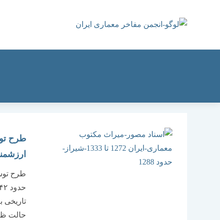
رش
ه
حتوا
طرح توس
ارزشمند به حدود 
طرح توسع
حالت ظاه