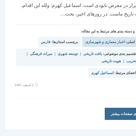
از در معرض نابودی است. اسماعیل کهرم: ولله این اقدام،
 تاریخ ماست. در روزهای اخیر، بحث…
دسته بندی های مرتبط به این مقاله:
 اصلی:
اخبار معماری و شهرسازی
برچسب استان‌ها:
فارس
قسیم بندی موضوعی:
بافت تاریخی
|
توسعه شهری
|
میراث فرهنگی
|
تخریب
|
هویت تاریخی
عضای مرتبط:
اسماعیل کهرم
نوشته
3 اسفند 1401
منتشر
شده
است:
ری صفحات بیشتر