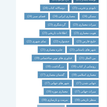
نابودی و تخریب
(25)
دوسالانه کتاب
(24)
مسکن
(24)
معماری ایرانی
(24)
فضای سبز
(24)
میراث معماری
(23)
گردشگری
(23)
هویت معماری
(23)
اطلاعات تاریخی
(23)
خلیج فارس
(23)
جشنواره
(22)
نمای شهری
(22)
شهر های باستانی
(21)
جایزه معماری
(21)
بین الملل
(21)
فناوری های نوین ساختمانی
(19)
رونمایی از کتاب
(18)
بزرگداشت
(18)
معماری اسلامی
(18)
گفتمان معماری
(17)
جهانی شدن
(17)
شهر های جهانی
(17)
میراث جهانی
(17)
معماری موزه
(16)
منظر تاریخی
(16)
مرمت و بازسازی
(16)