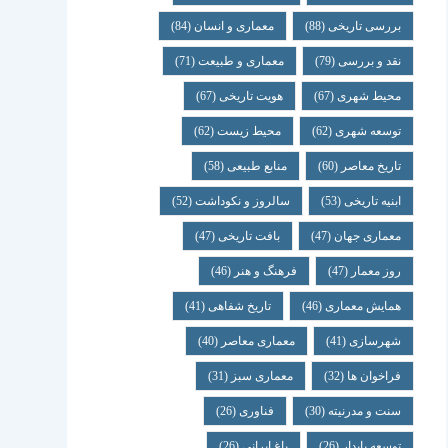
بررسی تاریخی
(88)
معماری و انسان
(84)
نقد و بررسی
(79)
معماری و طبیعت
(71)
محیط شهری
(67)
هویت تاریخی
(67)
توسعه شهری
(62)
محیط زیست
(62)
تاریخ معاصر
(60)
منابع طبیعی
(58)
ابنیه تاریخی
(53)
سالروز و نکوداشت
(52)
معماری جهان
(47)
بافت تاریخی
(47)
روز معمار
(47)
فرهنگ و هنر
(46)
همایش معماری
(46)
تاریخ شفاهی
(41)
شهرسازی
(41)
معماری معاصر
(40)
فراخوان ها
(32)
معماری سبز
(31)
سنت و مدرنیته
(30)
فناوری
(26)
توسعه پایدار
(26)
باغ ایرانی
(26)