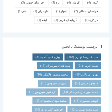
گیلان
(4)
کرمان
(4)
یزد
(3)
خراسان جنوبی
(3)
خراسان شمالی
(2)
اهواز
(1)
مازندران
(1)
قم
(1)
مرکزی
(1)
آذربایجان غربی
(1)
ایلام
(1)
برچسب نویسندگان انجمن
سید علیرضا قهاری
(168)
بیژن علی آبادی
(31)
شیما خرمی
(21)
سید هادی میرمیران
(18)
بهروز مرباغی
(16)
محمد منصور فلامکی
(16)
منوچهر مزینی
(15)
شهریار سیروس
(15)
محمدامین میرفندرسکی
(13)
اردشیر سیروس
(13)
انوشه منصوری
(13)
محمد مهدی محمودی
(13)
سید محمد بهشتی
(12)
خوبچهر کشاورزی
(10)