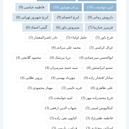
امیر جوانبخت
(10)
یزدان هوشور
(10)
فاطمه عباسی
(9)
داریوش زمانی
(9)
ایرج اعتصام
(9)
ایرج شهروز تهرانی
(8)
فریبرز جبارنیا
(7)
سیروس باور
(6)
گیتی اعتماد
(6)
فرخ باور
(5)
جلیل اولیاء
(5)
نادر ناصرالمعمار
(5)
غزال کرامتی
(5)
محمد علی مرادی
(4)
ابوالحسن میرعمادی
(4)
ثریا بیرشک
(4)
محمود گلابچی
(4)
نسیم ایرانمنش
(4)
سید حمید میرمیران
(4)
ساناز افتخار زاده
(4)
مهرداد بهمنی
(4)
پرویز طلایی
(4)
علی طاهری
(4)
فرید نائینی
(3)
مهناز محمودی
(3)
فرخ محمدزاده مهر
(3)
امید جوانبخت
(3)
کیکاووس امینی
(3)
شهاب الدین ارفعی
(3)
فاطمه ظفرنژاد
(3)
کتایون تقی زاده
(3)
اسكندر مختاری
(3)
فرامرز پارسی
(3)