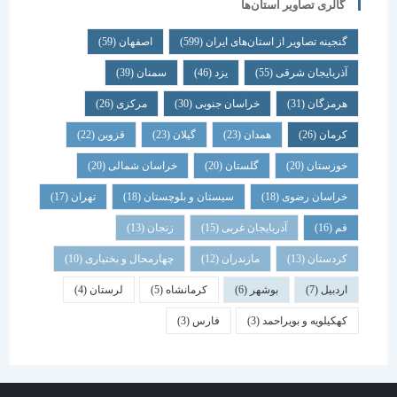
گالری تصاویر استان‌ها
گنجینه تصاویر از استان‌های ایران
(599)
اصفهان
(59)
آذربایجان شرقی
(55)
یزد
(46)
سمنان
(39)
هرمزگان
(31)
خراسان جنوبی
(30)
مرکزی
(26)
کرمان
(26)
همدان
(23)
گیلان
(23)
قزوین
(22)
خوزستان
(20)
گلستان
(20)
خراسان شمالی
(20)
خراسان رضوی
(18)
سیستان و بلوچستان
(18)
تهران
(17)
قم
(16)
آذربایجان غربی
(15)
زنجان
(13)
کردستان
(13)
مازندران
(12)
چهارمحال و بختیاری
(10)
اردبیل
(7)
بوشهر
(6)
کرمانشاه
(5)
لرستان
(4)
کهکیلویه و بویراحمد
(3)
فارس
(3)