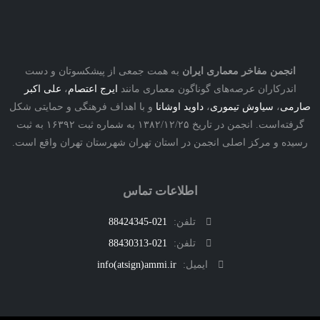
نجمن مفاخر معماری ایران
به همت جمعی از پیشکسوتان و دست
درکاران عرصه‌های گوناگون معماری مانند
ایرج اعتصام
،
علی اکبر
ی
،
سیاوش تیموری
،
داوید اوشانا
و با اهداف فرهنگی و حمایتی شکل
گرفته‌است. انجمن در تاریخ ۱۳۸۲/۱۲/۲۵ به شماره ثبت ۱۶۳۹۲ به ثبت
ه و مرکز اصلی انجمن در استان تهران شهرستان تهران واقع است.
اطلاعات تماس
تلفن:
021-88424345
تلفن:
021-88430313
ایمیل:
info(atsign)ammi.ir