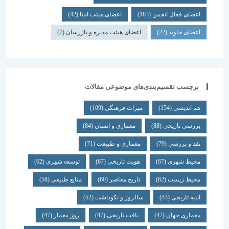
اعضای فعال انجمن
(183)
اعضای هیئت امنا
(42)
اعضای جاوید
(22)
اعضای هیئت مدیره و بازرسان
(7)
برچسب تقسیم‌بندی‌های موضوعی مقالات
هم اندیشی
(154)
میراث فرهنگی
(109)
بررسی تاریخی
(88)
معماری و انسان
(84)
نقد و بررسی
(79)
معماری و طبیعت
(71)
محیط شهری
(67)
هویت تاریخی
(67)
توسعه شهری
(62)
محیط زیست
(62)
تاریخ معاصر
(60)
منابع طبیعی
(58)
ابنیه تاریخی
(53)
سالروز و نکوداشت
(52)
معماری جهان
(47)
بافت تاریخی
(47)
روز معمار
(47)