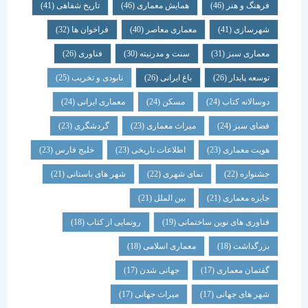
فرهنگ و هنر
(46)
همایش معماری
(46)
تاریخ شفاهی
(41)
شهرسازی
(41)
معماری معاصر
(40)
فراخوان ها
(32)
معماری سبز
(31)
سنت و مدرنیته
(30)
فناوری
(26)
توسعه پایدار
(26)
باغ ایرانی
(26)
نابودی و تخریب
(25)
دوسالانه کتاب
(24)
مسکن
(24)
معماری ایرانی
(24)
فضای سبز
(24)
میراث معماری
(23)
گردشگری
(23)
هویت معماری
(23)
اطلاعات تاریخی
(23)
خلیج فارس
(23)
جشنواره
(22)
نمای شهری
(22)
شهر های باستانی
(21)
جایزه معماری
(21)
بین الملل
(21)
فناوری های نوین ساختمانی
(19)
رونمایی از کتاب
(18)
بزرگداشت
(18)
معماری اسلامی
(18)
گفتمان معماری
(17)
جهانی شدن
(17)
شهر های جهانی
(17)
میراث جهانی
(17)