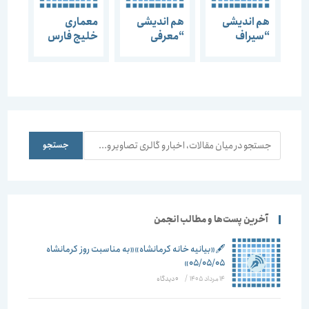
هم اندیشی
هم اندیشی
معماری
“سیراف
“معرفی
خلیج فارس
(معماری
گنجینه خلیج
زیر ذره بین
خلیج
فارس
باستان
فارس)”
(سیراف)”
شناسان
جستجو
جستجو
آخرین پست‌ها و مطالب انجمن
🖋️«بیانیه خانه کرمانشاه»«به مناسبت روز کرمانشاه
۰۵/۰۵/۰۵»
14 مرداد 1405
/
۰ دیدگاه