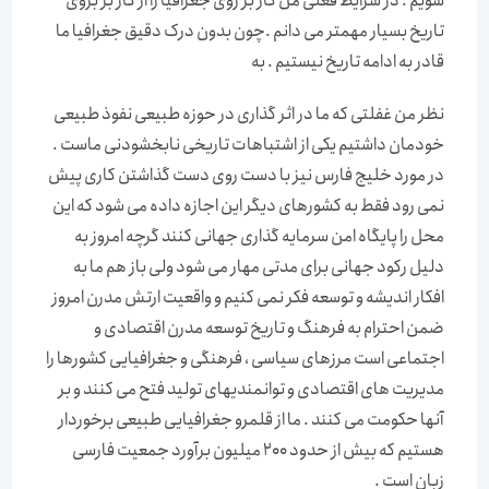
شویم . در شرایط فعلی من کار بر روی جغرافیا را از کار بر بروی
تاریخ بسیار مهمتر می دانم .چون بدون درک دقیق جغرافیا ما
قادر به ادامه تاریخ نیستیم . به
نظر من غفلتی که ما در اثر گذاری در حوزه طبیعی نفوذ طبیعی
خودمان داشتیم یکی از اشتباهات تاریخی نابخشودنی ماست .
در مورد خلیج فارس نیز با دست روی دست گذاشتن کاری پیش
نمی رود فقط به کشورهای دیگر این اجازه داده می شود که این
محل را پایگاه امن سرمایه گذاری جهانی کنند گرچه امروز به
دلیل رکود جهانی برای مدتی مهار می شود ولی باز هم ما به
افکار اندیشه و توسعه فکر نمی کنیم و واقعیت ارتش مدرن امروز
ضمن احترام به فرهنگ و تاریخ توسعه مدرن اقتصادی و
اجتماعی است مرزهای سیاسی ، فرهنگی و جغرافیایی کشورها را
مدیریت های اقتصادی و توانمندیهای تولید فتح می کنند و بر
آنها حکومت می کنند . ما از قلمرو جغرافیایی طبیعی برخوردار
هستیم که بیش از حدود 200 میلیون برآورد جمعیت فارسی
زبان است .