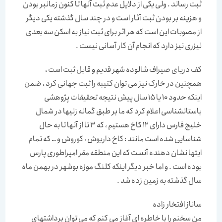
ثبت رساند . ولی یکی از دلایل عدم ثبت آنها تا کنون زمانبر بودن
و هزینه بر بودن ثبت آثار است و در چند سال گذشته یکی دیگر
از مصوبات این است که هر اثر برای ثبت نیاز به اسکن سه بعدی
لیزری نیز دارد که انجام آن کار آسانی نیست .
کف دریای صیراف شالوده شهر قدیم و قابل ثبت است ،
همچنین در خارک نیز می توان کتیبه را ثبت جهانی کرد ، ضمن
اینکه حدود 10 یا 15 سال پیش نتیجه تحقیقات پژوهشی
باستانشناسی اعلام کرد که ما بر طبق گمانه زنیها در شمال
خلیج فارس دارای 12 کاخ هستیم ، که 3 تا از آنها تا به حال
شناسایی شده است مانند : کاخ داریوش ، کوروش و … که تمام
ایتها نشان دهنده آنست که این منطقه مقر امپراطوری پارس
بوده است . و اما خبر دیگر اینکه کلنگ موزه بوشهر در بهمن ماه
سال گذشته به زمین زده شد .
ساناز افتخار زاده
من سخنم را با خاطره ای آغاز می کنم که می توان برداشتهای