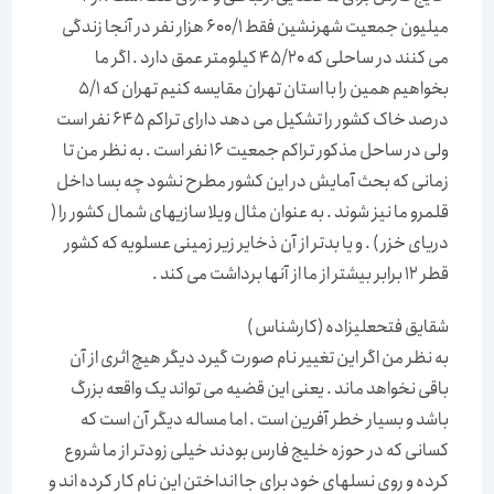
میلیون جمعیت شهرنشین فقط 600/1 هزار نفر در آنجا زندگی
می کنند در ساحلی که 45/20 کیلومتر عمق دارد . اگر ما
بخواهیم همین را با استان تهران مقایسه کنیم تهران که 5/1
درصد خاک کشور را تشکیل می دهد دارای تراکم 645 نفر است
ولی در ساحل مذکور تراکم جمعیت 16 نفر است . به نظر من تا
زمانی که بحث آمایش در این کشور مطرح نشود چه بسا داخل
قلمرو ما نیز شوند . به عنوان مثال ویلا سازیهای شمال کشور را (
دریای خزر ) . و یا بدتر از آن ذخایر زیر زمینی عسلویه که کشور
قطر 12 برابر بیشتر از ما از آنها برداشت می کند .
شقایق فتحعلیزاده (کارشناس )
به نظر من اگر این تغییر نام صورت گیرد دیگر هیچ اثری از آن
باقی نخواهد ماند . یعنی این قضیه می تواند یک واقعه بزرگ
باشد و بسیار خطر آفرین است . اما مساله دیگر آن است که
کسانی که در حوزه خلیج فارس بودند خیلی زودتر از ما شروع
کرده و روی نسلهای خود برای جا انداختن این نام کار کرده اند و