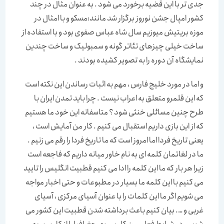
جدی تر با این قضیه برخورد می شود . به عنوان مثال در چند
کشور امپال جشن نوروز برگزار شد مانند:مسکو و با امثال در
موزه بریتیش میوزیم سال شاه عباس صفوی بود و با استفاده از
ساخت خیلی چیزهای تئاتر گونه و سمبولیک و ساخت چندین
نمایشگاه آن دوره را به تصویر کشیده بودند .
و اما در مورد خلیج فارس ، مهم به اثبات رساندن این نکته است
که این قلمرو متعلق به اعراب نیست . چرا باید تمدن ایران با
طرح چنین مسائلی خنثی شود ؟ متاسفانه این خود ما هستیم
که از این بازی داریم استقبال می کنیم . کار من آمایش است ،
یعنی تاریخ فردا اما امروز است که ما تاریخ فردا را رقم می زنیم .
ما در لغاتمان کلمه ای به نام خاور میانه داریم که فاجعه است
زیرا هر بار که ما این کلمه را ادا می کنیم قطبیت انگلیس را تایید
می کنیم با این کلمه ما بسیار در مطبوعات و حتی اخبار مواجه
می شویم اگر ما این کلمات را با عنوان آسیای مرکزی ، آسیای
غربی و …. بیان کنیم باعث برداشته شدن قطبیت این کشور می