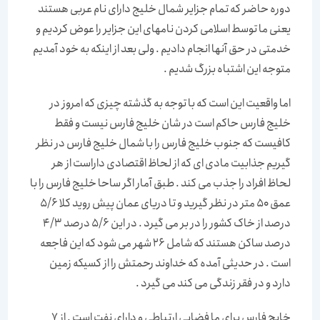
دوره حاضر که تمام جزایر شمال خلیج دارای نام عربی هستند
یعنی ما توسط اسلامی کردن نامهای این جزایر را عوض کردیم و
خدمتی در حق آنها انجام دادیم . ولی بعد از اینکه به خود آمدیم
متوجه این اشتباه بزرگ شدیم .
اما واقعیت این است که با توجه به گذشته چیزی که امروز در
خلیج فارس حاکم است در شان خلیج فارس نیست و فقط
کافیست که جنوب خلیج فارس را با شمال خلیج فارس در نظر
گیریم جذابیت مادی ای که از لحاظ اقتصادی داراست از هر
لحاظ افراد را جذب می کند . طبق آمار اگر ساحا خلیج فارس را با
عمق 50 متر در نظر گیرید و تا دریای عمان پیش روید کلا 5/6
درصد از خاک کشور را در بر می گیرد . در این 5/6 درصد 4/3
درصد ساکن هستند که شامل 26 شهر می شود که این فاجعه
است . در حدیثی آمده که خداوند رحمتش را از کسیکه زمین
دارد و در فقر زندگی می کند می گیرد .
خایج فارس برای ما فضایی ارتباطی و دارای نفت است . از 7