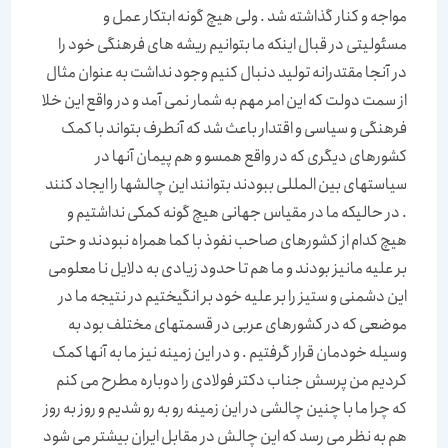
مواجه و کنار گذاشته شد . ولی هیچ گونه ابتکار عمل و
مسئولیتی در قبال اینکه ما بتوانیم ریشه های فرهنگی خود را
در آنجا مقتدرانه تولید دنبال کنیم وجود نداشت به عنوان مثال
از سمت دولت که این امر مهم به شمار نمی آمد و در واقع این خلا
فرهنگی و سیاسی و اقتدار باعث شد که آنطرف بتواند با کمک
کشورهای دیگری که در واقع همسو و هم پیمان آنها در
سیاستهای بین المللی ببودند بتوانند این چالشها را ایجاد کنند
. در حالیکه ما در مقیاس جهانی هیچ گونه کمکی نداشتیم و
هیچ کدام از کشورهای صاحب نفوذ با کما همراه نبودند و حتی
بر علیه مانیز بودند و ما هم تا حدود زیادی به دلایل نا معلومی
این دشمنی و ستیز را بر علیه خود بر انگیختیم در نتیجه ما در
موضعی که در کشورهای عربی در قسمتهای مختلف بود به
وسیله خودمان قرار گرفتیم . و در این زمینه نیز ما به آنها کمک
کردیم من پرسش جناب دکتر فولادی را دوباره مطرح می کنم
که چرا ما با چنین چالشی در این زمینه رو به رو شدیم و روز به روز
هم به نظر می رسد که این چالش در مقابل ایران بیشتر می شود