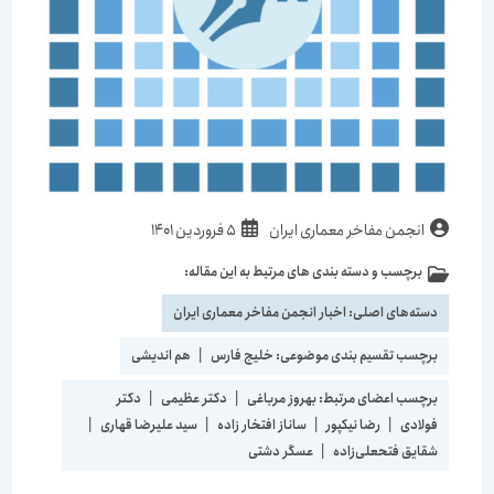
نویسندهٔ
نوشته
انجمن مفاخر معماری ایران
5 فروردین 1401
نوشته:
منتشر
برچسب و دسته بندی های مرتبط به این مقاله:
دسته‌
شده
نوشته:
است:
دسته‌های اصلی:
اخبار انجمن مفاخر معماری ایران
برچسب تقسیم بندی موضوعی:
خلیج فارس
|
هم اندیشی
برچسب اعضای مرتبط:
بهروز مرباغی
|
دکتر عظیمی
|
دکتر
فولادی
|
رضا نیکپور
|
ساناز افتخار زاده
|
سید علیرضا قهاری
|
شقایق فتحعلی‌زاده
|
عسگر دشتی