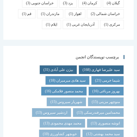
گیلان
(4)
کرمان
(4)
یزد
(3)
خراسان جنوبی
(3)
خراسان شمالی
(2)
اهواز
(1)
مازندران
(1)
قم
(1)
مرکزی
(1)
آذربایجان غربی
(1)
ایلام
(1)
برچسب نویسندگان انجمن
سید علیرضا قهاری
(168)
بیژن علی آبادی
(31)
شیما خرمی
(21)
سید هادی میرمیران
(18)
بهروز مرباغی
(16)
محمد منصور فلامکی
(16)
منوچهر مزینی
(15)
شهریار سیروس
(15)
محمدامین میرفندرسکی
(13)
اردشیر سیروس
(13)
انوشه منصوری
(13)
محمد مهدی محمودی
(13)
سید محمد بهشتی
(12)
خوبچهر کشاورزی
(10)