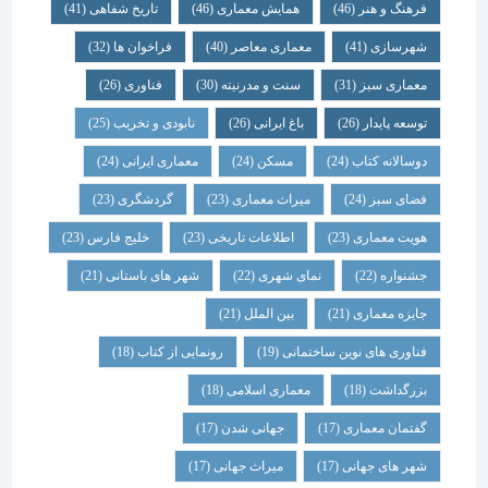
فرهنگ و هنر
(46)
همایش معماری
(46)
تاریخ شفاهی
(41)
شهرسازی
(41)
معماری معاصر
(40)
فراخوان ها
(32)
معماری سبز
(31)
سنت و مدرنیته
(30)
فناوری
(26)
توسعه پایدار
(26)
باغ ایرانی
(26)
نابودی و تخریب
(25)
دوسالانه کتاب
(24)
مسکن
(24)
معماری ایرانی
(24)
فضای سبز
(24)
میراث معماری
(23)
گردشگری
(23)
هویت معماری
(23)
اطلاعات تاریخی
(23)
خلیج فارس
(23)
جشنواره
(22)
نمای شهری
(22)
شهر های باستانی
(21)
جایزه معماری
(21)
بین الملل
(21)
فناوری های نوین ساختمانی
(19)
رونمایی از کتاب
(18)
بزرگداشت
(18)
معماری اسلامی
(18)
گفتمان معماری
(17)
جهانی شدن
(17)
شهر های جهانی
(17)
میراث جهانی
(17)