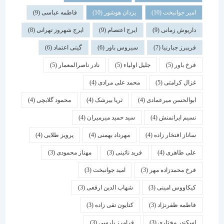
امیر جوانبخت
(10)
یزدان هوشور
(10)
فاطمه عباسی
(9)
داریوش زمانی
(9)
ایرج اعتصام
(9)
ایرج شهروز تهرانی
(8)
فریبرز جبارنیا
(7)
سیروس باور
(6)
گیتی اعتماد
(6)
فرخ باور
(5)
جلیل اولیاء
(5)
نادر ناصرالمعمار
(5)
غزال کرامتی
(5)
محمد علی مرادی
(4)
ابوالحسن میرعمادی
(4)
ثریا بیرشک
(4)
محمود گلابچی
(4)
نسیم ایرانمنش
(4)
سید حمید میرمیران
(4)
ساناز افتخار زاده
(4)
مهرداد بهمنی
(4)
پرویز طلایی
(4)
علی طاهری
(4)
فرید نائینی
(3)
مهناز محمودی
(3)
فرخ محمدزاده مهر
(3)
امید جوانبخت
(3)
کیکاووس امینی
(3)
شهاب الدین ارفعی
(3)
فاطمه ظفرنژاد
(3)
کتایون تقی زاده
(3)
اسكندر مختاری
(3)
فرامرز پارسی
(3)