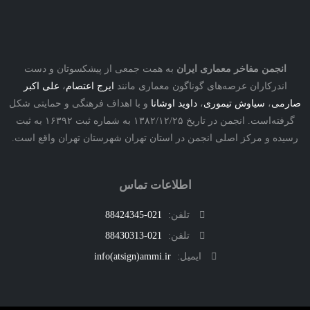
نجمن مفاخر معماری ایران
به همت جمعی از پیشکسوتان و دست
درکاران عرصه‌های گوناگون معماری مانند
ایرج اعتصام
،
علی اکبر
ی
،
سیاوش تیموری
،
داوید اوشانا
و با اهداف فرهنگی و حمایتی شکل
گرفته‌است. انجمن در تاریخ ۱۳۸۲/۱۲/۲۵ به شماره ثبت ۱۶۳۹۲ به ثبت
ه و مرکز اصلی انجمن در استان تهران شهرستان تهران واقع است.
اطلاعات تماس
تلفن:
021-88424345
تلفن:
021-88430313
ایمیل:
info(atsign)ammi.ir