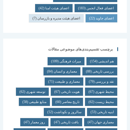
اعضای فعال انجمن
(183)
اعضای هیئت امنا
(42)
اعضای جاوید
(22)
اعضای هیئت مدیره و بازرسان
(7)
برچسب تقسیم‌بندی‌های موضوعی مقالات
هم اندیشی
(154)
میراث فرهنگی
(109)
بررسی تاریخی
(88)
معماری و انسان
(84)
نقد و بررسی
(79)
معماری و طبیعت
(71)
محیط شهری
(67)
هویت تاریخی
(67)
توسعه شهری
(62)
محیط زیست
(62)
تاریخ معاصر
(60)
منابع طبیعی
(58)
ابنیه تاریخی
(53)
سالروز و نکوداشت
(52)
معماری جهان
(47)
بافت تاریخی
(47)
روز معمار
(47)