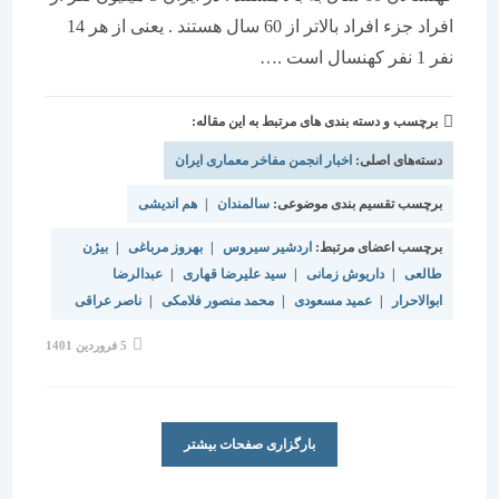
افراد جزء افراد بالاتر از 60 سال هستند . یعنی از هر 14
نفر 1 نفر کهنسال است .…
برچسب و دسته بندی های مرتبط به این مقاله:
دسته‌های اصلی:
اخبار انجمن مفاخر معماری ایران
برچسب تقسیم بندی موضوعی:
سالمندان
|
هم اندیشی
برچسب اعضای مرتبط:
اردشیر سیروس
|
بهروز مرباغی
|
بیژن
طالعی
|
داریوش زمانی
|
سید علیرضا قهاری
|
عبدالرضا
ابوالاحرار
|
عمید مسعودی
|
محمد منصور فلامکی
|
ناصر عراقی
نوشته
5 فروردین 1401
منتشر
شده
است:
بارگزاری صفحات بیشتر