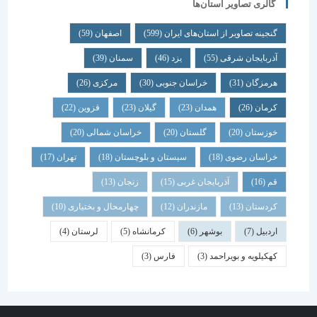
گالری تصاویر استان‌ها
گنجینه تصاویر از استان‌های ایران
(599)
اصفهان
(59)
آذربایجان شرقی
(55)
یزد
(46)
سمنان
(39)
هرمزگان
(31)
خراسان جنوبی
(30)
مرکزی
(26)
کرمان
(26)
همدان
(23)
گیلان
(23)
قزوین
(22)
خوزستان
(20)
گلستان
(20)
خراسان شمالی
(20)
خراسان رضوی
(18)
سیستان و بلوچستان
(18)
تهران
(17)
قم
(16)
آذربایجان غربی
(15)
زنجان
(13)
کردستان
(13)
مازندران
(12)
چهارمحال و بختیاری
(10)
اردبیل
(7)
بوشهر
(6)
کرمانشاه
(5)
لرستان
(4)
کهکیلویه و بویراحمد
(3)
فارس
(3)