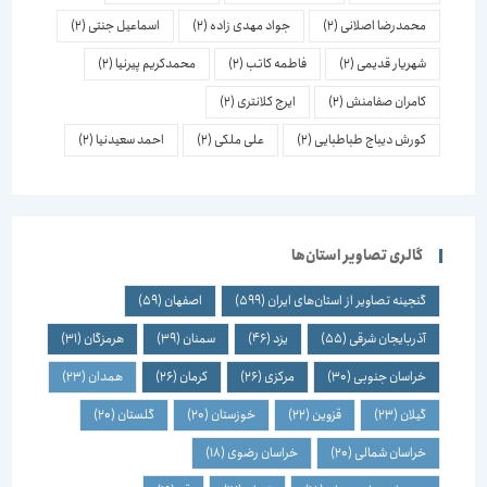
محمدرضا اصلانی
(2)
جواد مهدی زاده
(2)
اسماعیل جنتی
(2)
شهریار قدیمی
(2)
فاطمه کاتب
(2)
محمدکریم پیرنیا
(2)
کامران صفامنش
(2)
ایرج کلانتری
(2)
کورش دیباج طباطبایی
(2)
علی ملکی
(2)
احمد سعیدنیا
(2)
گالری تصاویر استان‌ها
گنجینه تصاویر از استان‌های ایران
(599)
اصفهان
(59)
آذربایجان شرقی
(55)
یزد
(46)
سمنان
(39)
هرمزگان
(31)
خراسان جنوبی
(30)
مرکزی
(26)
کرمان
(26)
همدان
(23)
گیلان
(23)
قزوین
(22)
خوزستان
(20)
گلستان
(20)
خراسان شمالی
(20)
خراسان رضوی
(18)