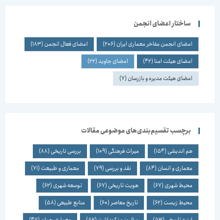
ساختار اعضای انجمن
اعضای انجمن مفاخر معماری ایران
(206)
اعضای فعال انجمن
(183)
اعضای هیئت امنا
(42)
اعضای جاوید
(22)
اعضای هیئت مدیره و بازرسان
(7)
برچسب تقسیم‌بندی‌های موضوعی مقالات
هم اندیشی
(154)
میراث فرهنگی
(109)
بررسی تاریخی
(88)
معماری و انسان
(84)
نقد و بررسی
(79)
معماری و طبیعت
(71)
محیط شهری
(67)
هویت تاریخی
(67)
توسعه شهری
(62)
محیط زیست
(62)
تاریخ معاصر
(60)
منابع طبیعی
(58)
ابنیه تاریخی
(53)
سالروز و نکوداشت
(52)
معماری جهان
(47)