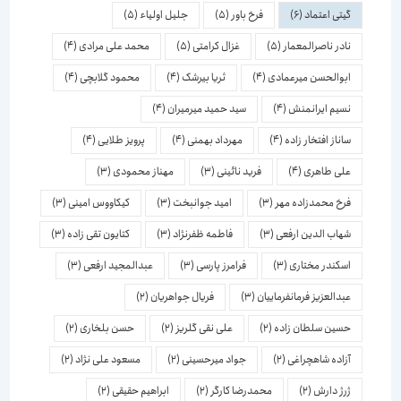
گیتی اعتماد
(6)
فرخ باور
(5)
جلیل اولیاء
(5)
نادر ناصرالمعمار
(5)
غزال کرامتی
(5)
محمد علی مرادی
(4)
ابوالحسن میرعمادی
(4)
ثریا بیرشک
(4)
محمود گلابچی
(4)
نسیم ایرانمنش
(4)
سید حمید میرمیران
(4)
ساناز افتخار زاده
(4)
مهرداد بهمنی
(4)
پرویز طلایی
(4)
علی طاهری
(4)
فرید نائینی
(3)
مهناز محمودی
(3)
فرخ محمدزاده مهر
(3)
امید جوانبخت
(3)
کیکاووس امینی
(3)
شهاب الدین ارفعی
(3)
فاطمه ظفرنژاد
(3)
کتایون تقی زاده
(3)
اسكندر مختاری
(3)
فرامرز پارسی
(3)
عبدالمجید ارفعی
(3)
عبدالعزیز فرمانفرماییان
(3)
فریال جواهریان
(2)
حسین سلطان زاده
(2)
علی نقی گلریز
(2)
حسن بلخاری
(2)
آزاده شاهچراغی
(2)
جواد میرحسینی
(2)
مسعود علی نژاد
(2)
ژرژ دارش
(2)
محمدرضا کارگر
(2)
ابراهیم حقیقی
(2)