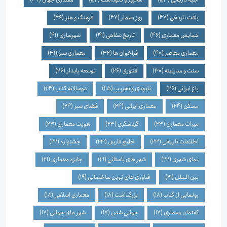
بافت تاریخی
(47)
روز معمار
(47)
فرهنگ و هنر
(46)
همایش معماری
(46)
تاریخ شفاهی
(41)
شهرسازی
(41)
معماری معاصر
(40)
فراخوان ها
(32)
معماری سبز
(31)
سنت و مدرنیته
(30)
فناوری
(26)
توسعه پایدار
(26)
باغ ایرانی
(26)
نابودی و تخریب
(25)
دوسالانه کتاب
(24)
مسکن
(24)
معماری ایرانی
(24)
فضای سبز
(24)
میراث معماری
(23)
گردشگری
(23)
هویت معماری
(23)
اطلاعات تاریخی
(23)
خلیج فارس
(23)
جشنواره
(22)
نمای شهری
(22)
شهر های باستانی
(21)
جایزه معماری
(21)
بین الملل
(21)
فناوری های نوین ساختمانی
(19)
رونمایی از کتاب
(18)
بزرگداشت
(18)
معماری اسلامی
(18)
گفتمان معماری
(17)
جهانی شدن
(17)
شهر های جهانی
(17)