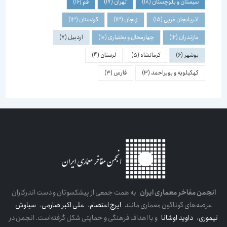
سیستان و بلوچستان
(18)
تهران
(17)
قم
(16)
آذربایجان غربی
(15)
زنجان
(13)
کردستان
(13)
مازندران
(12)
چهارمحال و بختیاری
(10)
اردبیل
(7)
بوشهر
(6)
کرمانشاه
(5)
لرستان
(4)
کهکیلویه و بویراحمد
(3)
فارس
(3)
انجمن مفاخر معماری ایران
به همت جمعی از پیشکسوتان و دست اندرکاران
عرصه‌های گوناگون معماری مانند
ایرج اعتصام
،
علی اکبر صارمی
،
سیاوش
تیموری
،
داوید اوشانا
و با اهداف فرهنگی و حمایتی شکل گرفته‌است. انجمن در