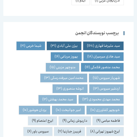
آذربایجان غربی
(1)
ایلام
(1)
برچسب نویسندگان انجمن
سید علیرضا قهاری
(168)
بیژن علی آبادی
(31)
شیما خرمی
(21)
سید هادی میرمیران
(18)
بهروز مرباغی
(16)
محمد منصور فلامکی
(16)
منوچهر مزینی
(15)
شهریار سیروس
(15)
محمدامین میرفندرسکی
(13)
اردشیر سیروس
(13)
انوشه منصوری
(13)
محمد مهدی محمودی
(13)
سید محمد بهشتی
(12)
خوبچهر کشاورزی
(10)
امیر جوانبخت
(10)
یزدان هوشور
(10)
فاطمه عباسی
(9)
داریوش زمانی
(9)
ایرج اعتصام
(9)
ایرج شهروز تهرانی
(8)
فریبرز جبارنیا
(7)
سیروس باور
(6)