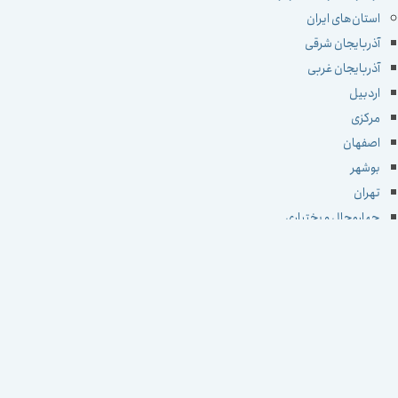
استان‌های ایران
آذربایجان شرقی
آذربایجان غربی
اردبیل
مرکزی
اصفهان
بوشهر
تهران
چهارمحال و بختیاری
خراسان جنوبی
خراسان رضوی
خراسان شمالی
خوزستان
زنجان
سمنان
سیستان و بلوچستان