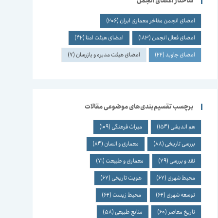
ساختار اعضای انجمن
اعضای انجمن مفاخر معماری ایران
(206)
اعضای فعال انجمن
(183)
اعضای هیئت امنا
(42)
اعضای جاوید
(22)
اعضای هیئت مدیره و بازرسان
(7)
برچسب تقسیم‌بندی‌های موضوعی مقالات
هم اندیشی
(154)
میراث فرهنگی
(109)
بررسی تاریخی
(88)
معماری و انسان
(84)
نقد و بررسی
(79)
معماری و طبیعت
(71)
محیط شهری
(67)
هویت تاریخی
(67)
توسعه شهری
(62)
محیط زیست
(62)
تاریخ معاصر
(60)
منابع طبیعی
(58)