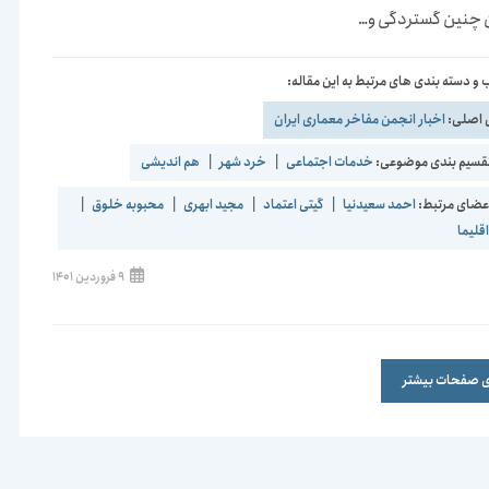
ن چنین گستردگی و…
و دسته بندی های مرتبط به این مقاله:
 اصلی:
اخبار انجمن مفاخر معماری ایران
قسیم بندی موضوعی:
خدمات اجتماعی
|
خرد شهر
|
هم اندیشی
ضای مرتبط:
احمد سعیدنیا
|
گیتی اعتماد
|
مجید ابهری
|
محبوبه خلوق
|
لیما
نوشته
9 فروردین 1401
منتشر
شده
است:
ری صفحات بیشتر