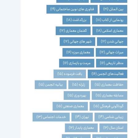
بین الملل
(21)
فناوری های نوین ساختمانی
(19)
رونمایی از کتاب
(18)
بزرگداشت
(18)
معماری اسلامی
(18)
گفتمان معماری
(17)
جهانی شدن
(17)
شهر های جهانی
(17)
میراث جهانی
(17)
معماری موزه
(16)
منظر تاریخی
(16)
مرمت و بازسازی
(16)
فعالیت‌های انجمن
(16)
بافت فرسوده
(15)
حفاظت معماری
(15)
زلزله
(15)
بیانیه انجمن
(15)
مسابقه معماری
(15)
بهره وری
(15)
گوناگونی فرهنگی
(15)
معماری صنعتی
(15)
زیبایی شناسی
(14)
تهران
(14)
خدمات اجتماعی
(13)
استان سال
(12)
معماری پایدار
(12)