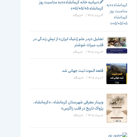
تغییر
🖋️«بیانیه خانه کرمانشاه»«به مناسبت روز
کرمانشاه ۰۵/۰۵/۰۵»
14 مرداد 1405
/
۰ دیدگاه
دهید
تجلیل «پدر علم ژنتیک ایران» از تپشِ زندگی در
قلب میراث شوشتر
14 مرداد 1405
/
۰ دیدگاه
قلعه الموت ثبت جهانی شد
7 مرداد 1405
/
۰ دیدگاه
وبینار معرفی شهرستان کرمانشاه : «کرمانشاه،
پژواک تاریخ در قلب زاگرس»
5 مرداد 1405
/
۰ دیدگاه