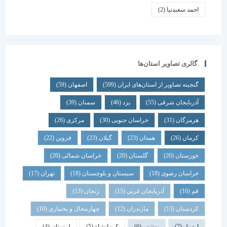
احمد سعیدنیا
(2)
گالری تصاویر استان‌ها
گنجینه تصاویر از استان‌های ایران
(599)
اصفهان
(59)
آذربایجان شرقی
(55)
یزد
(46)
سمنان
(39)
هرمزگان
(31)
خراسان جنوبی
(30)
مرکزی
(26)
کرمان
(26)
همدان
(23)
گیلان
(23)
قزوین
(22)
خوزستان
(20)
گلستان
(20)
خراسان شمالی
(20)
خراسان رضوی
(18)
سیستان و بلوچستان
(18)
تهران
(17)
قم
(16)
آذربایجان غربی
(15)
زنجان
(13)
کردستان
(13)
مازندران
(12)
چهارمحال و بختیاری
(10)
اردبیل
(7)
بوشهر
(6)
کرمانشاه
(5)
لرستان
(4)