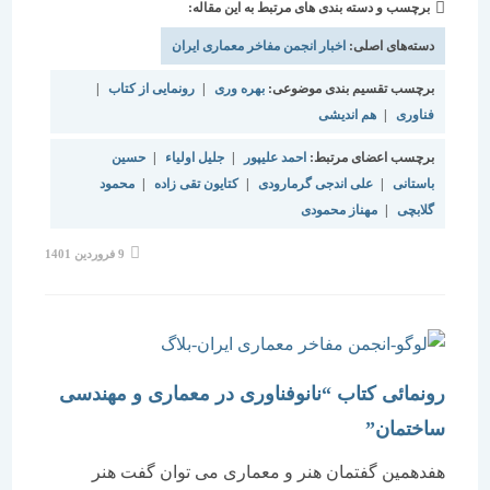
برچسب و دسته بندی های مرتبط به این مقاله:
دسته‌های اصلی:
اخبار انجمن مفاخر معماری ایران
برچسب تقسیم بندی موضوعی:
بهره وری
|
رونمایی از کتاب
|
فناوری
|
هم اندیشی
برچسب اعضای مرتبط:
احمد علیپور
|
جلیل اولیاء
|
حسین
باستانی
|
علی اندجی گرمارودی
|
کتایون تقی زاده
|
محمود
گلابچی
|
مهناز محمودی
نوشته
9 فروردین 1401
منتشر
شده
است:
رونمائی کتاب “نانوفناوری در معماری و مهندسی
ساختمان”
هفدهمین گفتمان هنر و معماری می توان گفت هنر