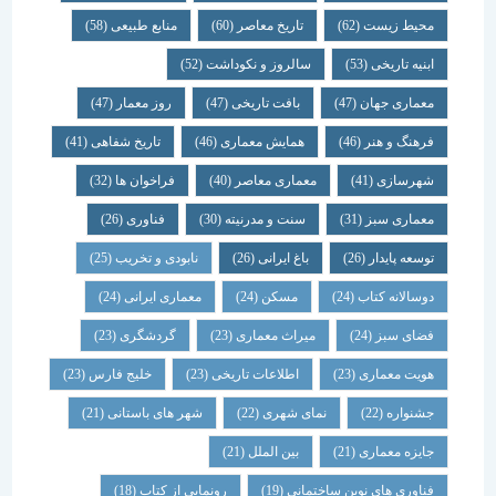
محیط زیست
(62)
تاریخ معاصر
(60)
منابع طبیعی
(58)
ابنیه تاریخی
(53)
سالروز و نکوداشت
(52)
معماری جهان
(47)
بافت تاریخی
(47)
روز معمار
(47)
فرهنگ و هنر
(46)
همایش معماری
(46)
تاریخ شفاهی
(41)
شهرسازی
(41)
معماری معاصر
(40)
فراخوان ها
(32)
معماری سبز
(31)
سنت و مدرنیته
(30)
فناوری
(26)
توسعه پایدار
(26)
باغ ایرانی
(26)
نابودی و تخریب
(25)
دوسالانه کتاب
(24)
مسکن
(24)
معماری ایرانی
(24)
فضای سبز
(24)
میراث معماری
(23)
گردشگری
(23)
هویت معماری
(23)
اطلاعات تاریخی
(23)
خلیج فارس
(23)
جشنواره
(22)
نمای شهری
(22)
شهر های باستانی
(21)
جایزه معماری
(21)
بین الملل
(21)
فناوری های نوین ساختمانی
(19)
رونمایی از کتاب
(18)