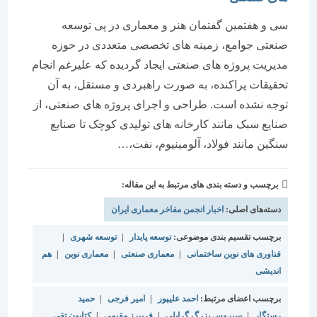
سی و هفتمین گفتمان هنر و معماری در پی توسعه
صنعتی جوامع، زمینه های تخصصی متعددی در حوزه
مدیریت پروژه های صنعتی ایجاد گردیده که علیرغم انجام
تحقیقات پراکنده، به صورت راهبردی و مستقل، به آن
توجه نشده است. طراحی و اجرای پروژه های صنعتی، از
صنایع سبک مانند کارخانه های تولیدی کوچک تا صنایع
سنگین مانند فولاد، آلومینیوم، نفت،…
برچسب و دسته بندی های مرتبط به این مقاله:
دسته‌های اصلی:
اخبار انجمن مفاخر معماری ایران
برچسب تقسیم بندی موضوعی:
توسعه پایدار
|
توسعه شهری
|
فناوری های نوین ساختمانی
|
معماری صنعتی
|
معماری نوین
|
هم
اندیشی
برچسب اعضای مرتبط:
احمد علیپور
|
امیر فرجی
|
حمید
رستگار
|
سیروس بزرگ گرایلی
|
فریبرز مقیمی
|
کتایون تقی