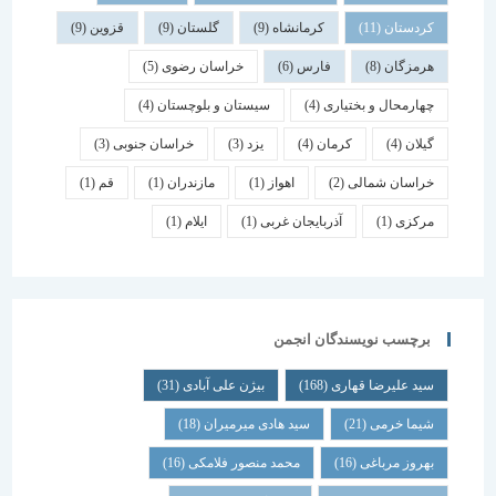
کردستان
(11)
کرمانشاه
(9)
گلستان
(9)
قزوین
(9)
هرمزگان
(8)
فارس
(6)
خراسان رضوی
(5)
چهارمحال و بختیاری
(4)
سیستان و بلوچستان
(4)
گیلان
(4)
کرمان
(4)
یزد
(3)
خراسان جنوبی
(3)
خراسان شمالی
(2)
اهواز
(1)
مازندران
(1)
قم
(1)
مرکزی
(1)
آذربایجان غربی
(1)
ایلام
(1)
برچسب نویسندگان انجمن
سید علیرضا قهاری
(168)
بیژن علی آبادی
(31)
شیما خرمی
(21)
سید هادی میرمیران
(18)
بهروز مرباغی
(16)
محمد منصور فلامکی
(16)