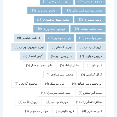
منوچهر مزینی
(15)
شهریار سیروس
(15)
محمدامین میرفندرسکی
(13)
اردشیر سیروس
(13)
انوشه منصوری
(13)
محمد مهدی محمودی
(13)
سید محمد بهشتی
(12)
خوبچهر کشاورزی
(10)
امیر جوانبخت
(10)
یزدان هوشور
(10)
فاطمه عباسی
(9)
داریوش زمانی
(9)
ایرج اعتصام
(9)
ایرج شهروز تهرانی
(8)
فریبرز جبارنیا
(7)
سیروس باور
(6)
گیتی اعتماد
(6)
فرخ باور
(5)
جلیل اولیاء
(5)
نادر ناصرالمعمار
(5)
غزال کرامتی
(5)
محمد علی مرادی
(4)
ابوالحسن میرعمادی
(4)
ثریا بیرشک
(4)
محمود گلابچی
(4)
نسیم ایرانمنش
(4)
سید حمید میرمیران
(4)
ساناز افتخار زاده
(4)
مهرداد بهمنی
(4)
پرویز طلایی
(4)
علی طاهری
(4)
فرید نائینی
(3)
مهناز محمودی
(3)