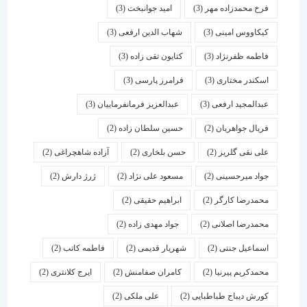
فرخ محمدزاده مهر
(3)
امید جوانبخت
(3)
کیکاووس امینی
(3)
شهاب الدین ارفعی
(3)
فاطمه ظفرنژاد
(3)
کتایون تقی زاده
(3)
اسكندر مختاری
(3)
فرامرز پارسی
(3)
عبدالمجید ارفعی
(3)
عبدالعزیز فرمانفرماییان
(3)
فریال جواهریان
(2)
حسین سلطان زاده
(2)
علی نقی گلریز
(2)
حسن بلخاری
(2)
آزاده شاهچراغی
(2)
جواد میرحسینی
(2)
مسعود علی نژاد
(2)
ژرژ دارش
(2)
محمدرضا کارگر
(2)
ابراهیم حقیقی
(2)
محمدرضا اصلانی
(2)
جواد مهدی زاده
(2)
اسماعیل جنتی
(2)
شهریار قدیمی
(2)
فاطمه کاتب
(2)
محمدکریم پیرنیا
(2)
کامران صفامنش
(2)
ایرج کلانتری
(2)
کورش دیباج طباطبایی
(2)
علی ملکی
(2)