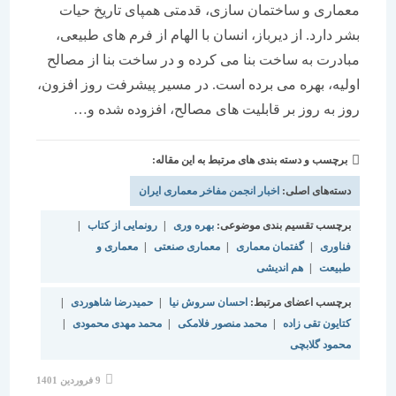
معماری و ساختمان سازی، قدمتی همپای تاریخ حیات
بشر دارد. از دیرباز، انسان با الهام از فرم های طبیعی،
مبادرت به ساخت بنا می کرده و در ساخت بنا از مصالح
اولیه، بهره می برده است. در مسیر پیشرفت روز افزون،
روز به روز بر قابلیت های مصالح، افزوده شده و…
برچسب و دسته بندی های مرتبط به این مقاله:
دسته‌های اصلی:
اخبار انجمن مفاخر معماری ایران
برچسب تقسیم بندی موضوعی:
بهره وری
|
رونمایی از کتاب
|
فناوری
|
گفتمان معماری
|
معماری صنعتی
|
معماری و
طبیعت
|
هم اندیشی
برچسب اعضای مرتبط:
احسان سروش نیا
|
حمیدرضا شاهوردی
|
کتایون تقی زاده
|
محمد منصور فلامکی
|
محمد مهدی محمودی
|
محمود گلابچی
نوشته
9 فروردین 1401
منتشر