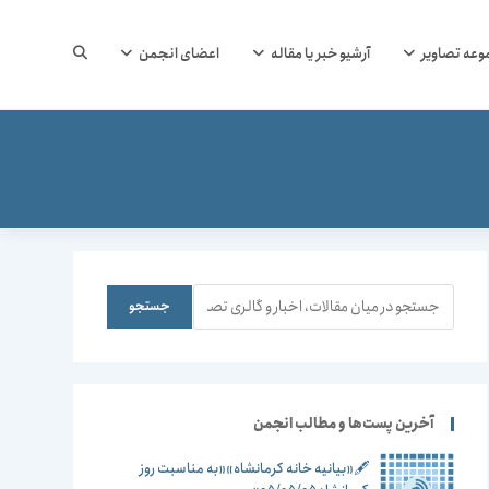
جستجوی
وعه تصاویر
آرشیو خبر یا مقاله
اعضای انجمن
وب
سایت
جستجو
جستجو
را
آخرین پست‌ها و مطالب انجمن
🖋️«بیانیه خانه کرمانشاه»«به مناسبت روز