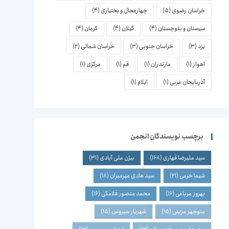
خراسان رضوی
(5)
چهارمحال و بختیاری
(4)
سیستان و بلوچستان
(4)
گیلان
(4)
کرمان
(4)
یزد
(3)
خراسان جنوبی
(3)
خراسان شمالی
(2)
اهواز
(1)
مازندران
(1)
قم
(1)
مرکزی
(1)
آذربایجان غربی
(1)
ایلام
(1)
برچسب نویسندگان انجمن
سید علیرضا قهاری
(168)
بیژن علی آبادی
(31)
شیما خرمی
(21)
سید هادی میرمیران
(18)
بهروز مرباغی
(16)
محمد منصور فلامکی
(16)
منوچهر مزینی
(15)
شهریار سیروس
(15)