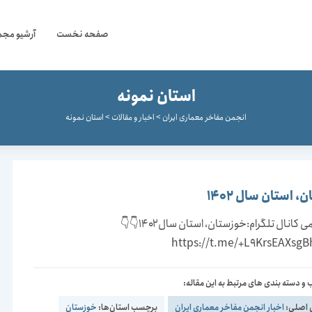
صفحه نخست
آرشیو مجم
استان نمونه
انجمن مفاخر معماری ایران
>
اخبار و مقالات
>
استان نمونه
 استان سال 1402
لینک رسمی کانال تلگرام:خوزستان، استان سال ١۴٠٢👇👇
https://t.me/+L9KrsEAXs
و دسته بندی های مرتبط به این مقاله:
 اصلی:
اخبار انجمن مفاخر معماری ایران
برچسب استان‌ها:
خوزستان