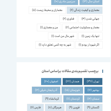
استان سال
(13)
سرزمین مادری
(10)
معماری و کیفیت زندگی
(6)
معماران و محیط زیست
(5)
جهانی شدن
(3)
فناوری
(2)
معمار و مسئولیت اجتماعی
(2)
من و معماری
(1)
تنها یک زمین
(1)
شهر مال من است
(1)
اگر شهردار بودم
(1)
شهر به چه کسی تعلق دارد
(1)
برچسب تقسیم‌بندی مقالات براساس استان
تهران
(146)
همدان
(27)
اصفهان
(20)
بوشهر
(16)
خوزستان
(15)
آذربایجان شرقی
(12)
سمنان
(12)
کردستان
(11)
کرمانشاه
(9)
گلستان
(9)
قزوین
(9)
هرمزگان
(8)
فارس
(6)