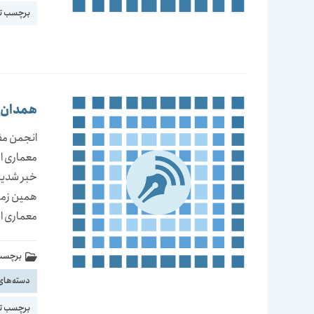
برچسب ت
همدان استا
انجمن مفا
معماری ان
خبر شدیم
همین زمین
معماری ای
برچسب 
دسته‌های
برچسب ت