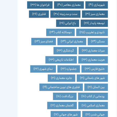
شهرسازی
(41)
معماری معاصر
(40)
فراخوان ها
(32)
معماری سبز
(31)
سنت و مدرنیته
(30)
فناوری
(26)
توسعه پایدار
(26)
باغ ایرانی
(26)
نابودی و تخریب
(25)
دوسالانه کتاب
(24)
مسکن
(24)
معماری ایرانی
(24)
فضای سبز
(24)
میراث معماری
(23)
گردشگری
(23)
هویت معماری
(23)
اطلاعات تاریخی
(23)
خلیج فارس
(23)
جشنواره
(22)
نمای شهری
(22)
شهر های باستانی
(21)
جایزه معماری
(21)
بین الملل
(21)
فناوری های نوین ساختمانی
(19)
رونمایی از کتاب
(18)
بزرگداشت
(18)
معماری اسلامی
(18)
گفتمان معماری
(17)
جهانی شدن
(17)
شهر های جهانی
(17)