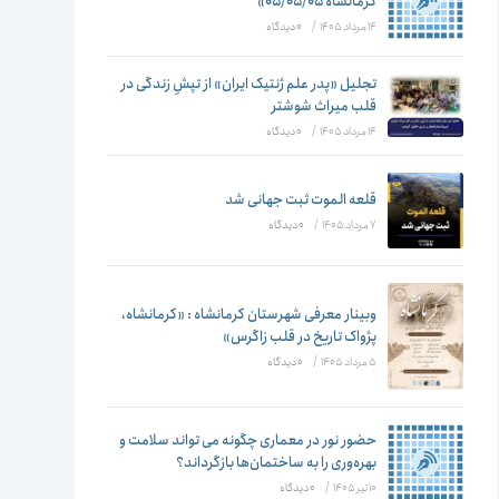
تغییر
کرمانشاه ۰۵/۰۵/۰۵»
14 مرداد 1405
/
۰ دیدگاه
تجلیل «پدر علم ژنتیک ایران» از تپشِ زندگی در
قلب میراث شوشتر
دهید
14 مرداد 1405
/
۰ دیدگاه
قلعه الموت ثبت جهانی شد
7 مرداد 1405
/
۰ دیدگاه
وبینار معرفی شهرستان کرمانشاه : «کرمانشاه،
پژواک تاریخ در قلب زاگرس»
5 مرداد 1405
/
۰ دیدگاه
حضور نور در معماری چگونه می تواند سلامت و
بهره‌وری را به ساختمان‌ها بازگرداند؟
10 تیر 1405
/
۰ دیدگاه