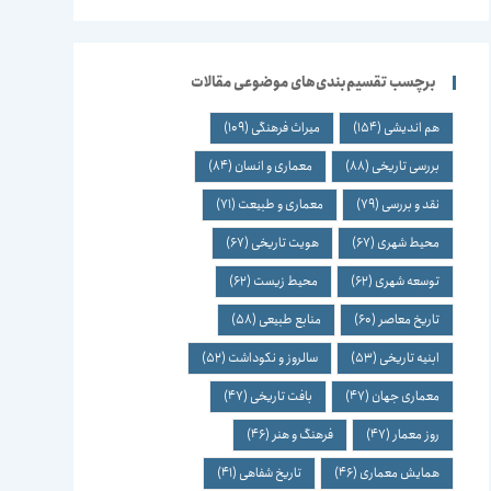
برچسب تقسیم‌بندی‌های موضوعی مقالات
هم اندیشی
(154)
میراث فرهنگی
(109)
بررسی تاریخی
(88)
معماری و انسان
(84)
نقد و بررسی
(79)
معماری و طبیعت
(71)
محیط شهری
(67)
هویت تاریخی
(67)
توسعه شهری
(62)
محیط زیست
(62)
تاریخ معاصر
(60)
منابع طبیعی
(58)
ابنیه تاریخی
(53)
سالروز و نکوداشت
(52)
معماری جهان
(47)
بافت تاریخی
(47)
روز معمار
(47)
فرهنگ و هنر
(46)
همایش معماری
(46)
تاریخ شفاهی
(41)