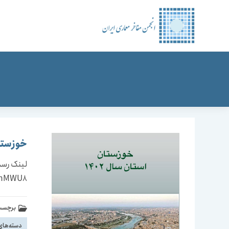
رش
ه
حتوا
خوزستان،
gBhMWU8
برچسب 
دسته‌های