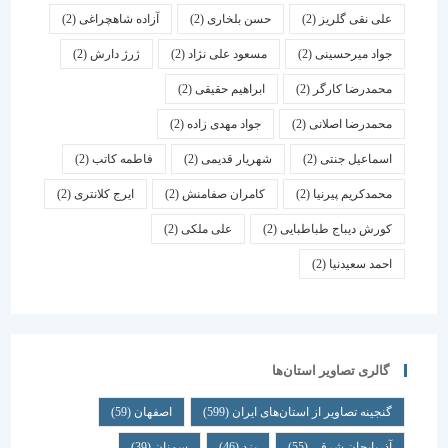
علی نقی گلریز
(2)
حسن بلخاری
(2)
آزاده شاهچراغی
(2)
جواد میرحسینی
(2)
مسعود علی نژاد
(2)
ژرژ دارش
(2)
محمدرضا کارگر
(2)
ابراهیم حقیقی
(2)
محمدرضا اصلانی
(2)
جواد مهدی زاده
(2)
اسماعیل جنتی
(2)
شهریار قدیمی
(2)
فاطمه کاتب
(2)
محمدکریم پیرنیا
(2)
کامران صفامنش
(2)
ایرج کلانتری
(2)
کورش دیباج طباطبایی
(2)
علی ملکی
(2)
احمد سعیدنیا
(2)
گالری تصاویر استان‌ها
گنجینه تصاویر از استان‌های ایران
(599)
اصفهان
(59)
آذربایجان شرقی
(55)
یزد
(46)
سمنان
(39)