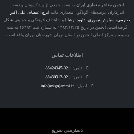
نجمن مفاخر معماری ایران
به همت جمعی از پیشکسوتان و دست
درکاران عرصه‌های گوناگون معماری مانند
ایرج اعتصام
،
علی اکبر
ی
،
سیاوش تیموری
،
داوید اوشانا
و با اهداف فرهنگی و حمایتی شکل
گرفته‌است. انجمن در تاریخ ۱۳۸۲/۱۲/۲۵ به شماره ثبت ۱۶۳۹۲ به ثبت
ه و مرکز اصلی انجمن در استان تهران شهرستان تهران واقع است.
اطلاعات تماس
تلفن:
021-88424345
تلفن:
021-88430313
ایمیل:
info(atsign)ammi.ir
دسترسی سریع