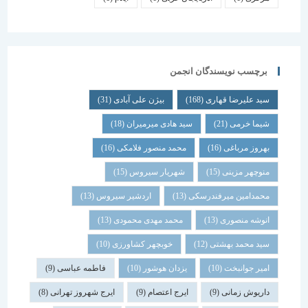
برچسب نویسندگان انجمن
سید علیرضا قهاری
(168)
بیژن علی آبادی
(31)
شیما خرمی
(21)
سید هادی میرمیران
(18)
بهروز مرباغی
(16)
محمد منصور فلامکی
(16)
منوچهر مزینی
(15)
شهریار سیروس
(15)
محمدامین میرفندرسکی
(13)
اردشیر سیروس
(13)
انوشه منصوری
(13)
محمد مهدی محمودی
(13)
سید محمد بهشتی
(12)
خوبچهر کشاورزی
(10)
امیر جوانبخت
(10)
یزدان هوشور
(10)
فاطمه عباسی
(9)
داریوش زمانی
(9)
ایرج اعتصام
(9)
ایرج شهروز تهرانی
(8)