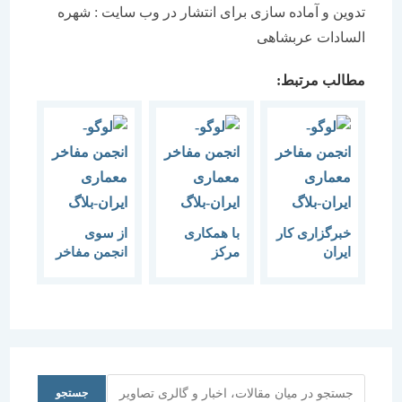
تدوین و آماده سازی برای انتشار در وب سایت : شهره
السادات عربشاهی
مطالب مرتبط:
خبرگزاری کار
با همکاری
از سوی
ایران
مرکز
انجمن مفاخر
بزرگداشت
مطالعات و
معماری ایران
روز معمار و
تحقیقات
نام خلیج
هفته معماری
شهرسازی –
فارس در
عضو انجمن
معماری ایران
بناهای
مفاخر
و انجمن
معماری ثبت
معماری
مفاخر
می شود.
ایران:
معماری
جستجو
جستجو