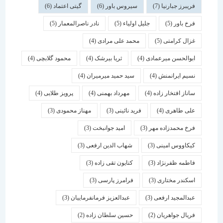
فریبرز جبارنیا
(7)
سیروس باور
(6)
گیتی اعتماد
(6)
فرخ باور
(5)
جلیل اولیاء
(5)
نادر ناصرالمعمار
(5)
غزال کرامتی
(5)
محمد علی مرادی
(4)
ابوالحسن میرعمادی
(4)
ثریا بیرشک
(4)
محمود گلابچی
(4)
نسیم ایرانمنش
(4)
سید حمید میرمیران
(4)
ساناز افتخار زاده
(4)
مهرداد بهمنی
(4)
پرویز طلایی
(4)
علی طاهری
(4)
فرید نائینی
(3)
مهناز محمودی
(3)
فرخ محمدزاده مهر
(3)
امید جوانبخت
(3)
کیکاووس امینی
(3)
شهاب الدین ارفعی
(3)
فاطمه ظفرنژاد
(3)
کتایون تقی زاده
(3)
اسكندر مختاری
(3)
فرامرز پارسی
(3)
عبدالمجید ارفعی
(3)
عبدالعزیز فرمانفرماییان
(3)
فریال جواهریان
(2)
حسین سلطان زاده
(2)