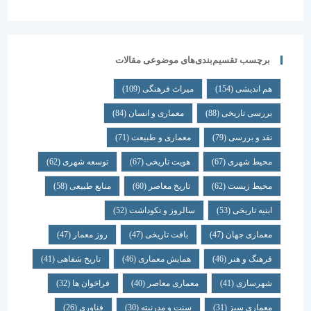
برچسب تقسیم‌بندی‌های موضوعی مقالات
هم اندیشی
(154)
میراث فرهنگی
(109)
بررسی تاریخی
(88)
معماری و انسان
(84)
نقد و بررسی
(79)
معماری و طبیعت
(71)
محیط شهری
(67)
هویت تاریخی
(67)
توسعه شهری
(62)
محیط زیست
(62)
تاریخ معاصر
(60)
منابع طبیعی
(58)
ابنیه تاریخی
(53)
سالروز و نکوداشت
(52)
معماری جهان
(47)
بافت تاریخی
(47)
روز معمار
(47)
فرهنگ و هنر
(46)
همایش معماری
(46)
تاریخ شفاهی
(41)
شهرسازی
(41)
معماری معاصر
(40)
فراخوان ها
(32)
معماری سبز
(31)
سنت و مدرنیته
(30)
فناوری
(26)