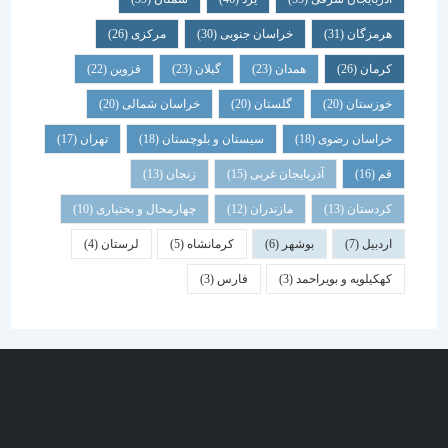
هرمزگان
(31)
خراسان جنوبی
(30)
مرکزی
(26)
کرمان
(26)
همدان
(23)
گیلان
(23)
قزوین
(22)
خوزستان
(20)
گلستان
(20)
خراسان شمالی
(20)
خراسان رضوی
(18)
سیستان و بلوچستان
(18)
تهران
(17)
قم
(16)
آذربایجان غربی
(15)
زنجان
(13)
کردستان
(13)
مازندران
(12)
چهارمحال و بختیاری
(10)
اردبیل
(7)
بوشهر
(6)
کرمانشاه
(5)
لرستان
(4)
کهکیلویه و بویراحمد
(3)
فارس
(3)