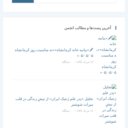
معماران، از
سلسله
ارائه طرح
نشست های
های تکراری
پژوهش
غربی
معماری
خودداری کنند
برگزار می
آخرین پست‌ها و مطالب انجمن
معماری ایران
شود
وضعیت
مطلوبی ندارد
🖋️«بیانیه خانه کرمانشاه»«به مناسبت روز کرمانشاه
۰۵/۰۵/۰۵»
14 مرداد 1405
/
۰ دیدگاه
تجلیل «پدر علم ژنتیک ایران» از تپشِ زندگی در قلب
میراث شوشتر
14 مرداد 1405
/
۰ دیدگاه