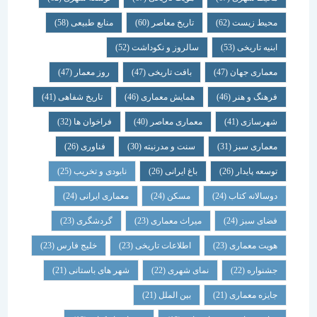
محیط زیست
(62)
تاریخ معاصر
(60)
منابع طبیعی
(58)
ابنیه تاریخی
(53)
سالروز و نکوداشت
(52)
معماری جهان
(47)
بافت تاریخی
(47)
روز معمار
(47)
فرهنگ و هنر
(46)
همایش معماری
(46)
تاریخ شفاهی
(41)
شهرسازی
(41)
معماری معاصر
(40)
فراخوان ها
(32)
معماری سبز
(31)
سنت و مدرنیته
(30)
فناوری
(26)
توسعه پایدار
(26)
باغ ایرانی
(26)
نابودی و تخریب
(25)
دوسالانه کتاب
(24)
مسکن
(24)
معماری ایرانی
(24)
فضای سبز
(24)
میراث معماری
(23)
گردشگری
(23)
هویت معماری
(23)
اطلاعات تاریخی
(23)
خلیج فارس
(23)
جشنواره
(22)
نمای شهری
(22)
شهر های باستانی
(21)
جایزه معماری
(21)
بین الملل
(21)