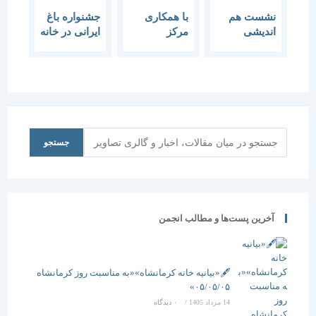
نشست هم
با همکاری
جشنواره باغ
اندیشی
مرکز
ایرانی در خانه
چالش های
مطالعات و
هنرمندان
آموزش
تحقیقات
ایران برگزار
شهرسازی در
شهرسازی –
می‌شود.
ایران برگزار
معماری ایران
می شود
و انجمن
مفاخر
معماری
جستجو
جستجو
سلسله
نشست های
پژوهش
معماری
برگزار می
آخرین پست‌ها و مطالب انجمن
شود
🖋️«بیانیه خانه کرمانشاه»«به مناسبت روز کرمانشاه
۰۵/۰۵/۰۵»
14 مرداد 1405
/
۰ دیدگاه