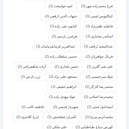
فرخ محمدزاده مهر
(3)
امید جوانبخت
(3)
کیکاووس امینی
(3)
شهاب الدین ارفعی
(3)
فاطمه ظفرنژاد
(3)
کتایون تقی زاده
(3)
اسكندر مختاری
(3)
فرامرز پارسی
(3)
عبدالمجید ارفعی
(3)
عبدالعزیز فرمانفرماییان
(3)
فریال جواهریان
(2)
حسین سلطان زاده
(2)
علی نقی گلریز
(2)
حسن بلخاری
(2)
آزاده شاهچراغی
(2)
جواد میرحسینی
(2)
مسعود علی نژاد
(2)
ژرژ دارش
(2)
محمدرضا کارگر
(2)
ابراهیم حقیقی
(2)
محمدرضا اصلانی
(2)
جواد مهدی زاده
(2)
اسماعیل جنتی
(2)
شهریار قدیمی
(2)
فاطمه کاتب
(2)
محمدکریم پیرنیا
(2)
کامران صفامنش
(2)
ایرج کلانتری
(2)
کورش دیباج طباطبایی
(2)
علی ملکی
(2)