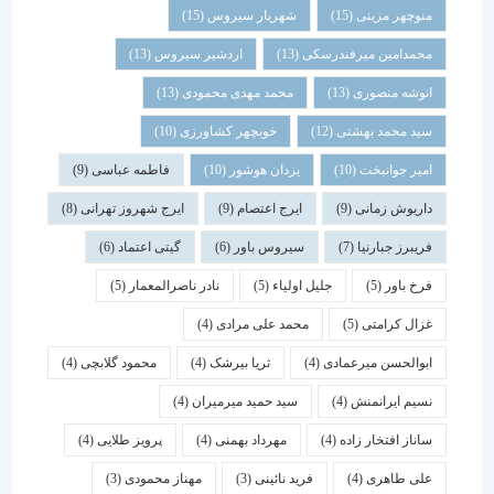
منوچهر مزینی
(15)
شهریار سیروس
(15)
محمدامین میرفندرسکی
(13)
اردشیر سیروس
(13)
انوشه منصوری
(13)
محمد مهدی محمودی
(13)
سید محمد بهشتی
(12)
خوبچهر کشاورزی
(10)
امیر جوانبخت
(10)
یزدان هوشور
(10)
فاطمه عباسی
(9)
داریوش زمانی
(9)
ایرج اعتصام
(9)
ایرج شهروز تهرانی
(8)
فریبرز جبارنیا
(7)
سیروس باور
(6)
گیتی اعتماد
(6)
فرخ باور
(5)
جلیل اولیاء
(5)
نادر ناصرالمعمار
(5)
غزال کرامتی
(5)
محمد علی مرادی
(4)
ابوالحسن میرعمادی
(4)
ثریا بیرشک
(4)
محمود گلابچی
(4)
نسیم ایرانمنش
(4)
سید حمید میرمیران
(4)
ساناز افتخار زاده
(4)
مهرداد بهمنی
(4)
پرویز طلایی
(4)
علی طاهری
(4)
فرید نائینی
(3)
مهناز محمودی
(3)