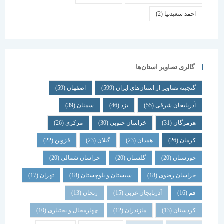
احمد سعیدنیا
(2)
گالری تصاویر استان‌ها
گنجینه تصاویر از استان‌های ایران
(599)
اصفهان
(59)
آذربایجان شرقی
(55)
یزد
(46)
سمنان
(39)
هرمزگان
(31)
خراسان جنوبی
(30)
مرکزی
(26)
کرمان
(26)
همدان
(23)
گیلان
(23)
قزوین
(22)
خوزستان
(20)
گلستان
(20)
خراسان شمالی
(20)
خراسان رضوی
(18)
سیستان و بلوچستان
(18)
تهران
(17)
قم
(16)
آذربایجان غربی
(15)
زنجان
(13)
کردستان
(13)
مازندران
(12)
چهارمحال و بختیاری
(10)