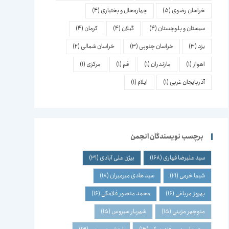
خراسان رضوی
(5)
چهارمحال و بختیاری
(4)
سیستان و بلوچستان
(4)
گیلان
(4)
کرمان
(4)
یزد
(3)
خراسان جنوبی
(3)
خراسان شمالی
(2)
اهواز
(1)
مازندران
(1)
قم
(1)
مرکزی
(1)
آذربایجان غربی
(1)
ایلام
(1)
برچسب نویسندگان انجمن
سید علیرضا قهاری
(168)
بیژن علی آبادی
(31)
شیما خرمی
(21)
سید هادی میرمیران
(18)
بهروز مرباغی
(16)
محمد منصور فلامکی
(16)
منوچهر مزینی
(15)
شهریار سیروس
(15)