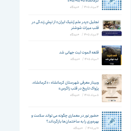
تغییر
کرمانشاه ۰۵/۰۵/۰۵»
14 مرداد 1405
/
۰ دیدگاه
تجلیل «پدر علم ژنتیک ایران» از تپشِ زندگی در
قلب میراث شوشتر
دهید
14 مرداد 1405
/
۰ دیدگاه
قلعه الموت ثبت جهانی شد
7 مرداد 1405
/
۰ دیدگاه
وبینار معرفی شهرستان کرمانشاه : «کرمانشاه،
پژواک تاریخ در قلب زاگرس»
5 مرداد 1405
/
۰ دیدگاه
حضور نور در معماری چگونه می تواند سلامت و
بهره‌وری را به ساختمان‌ها بازگرداند؟
10 تیر 1405
/
۰ دیدگاه