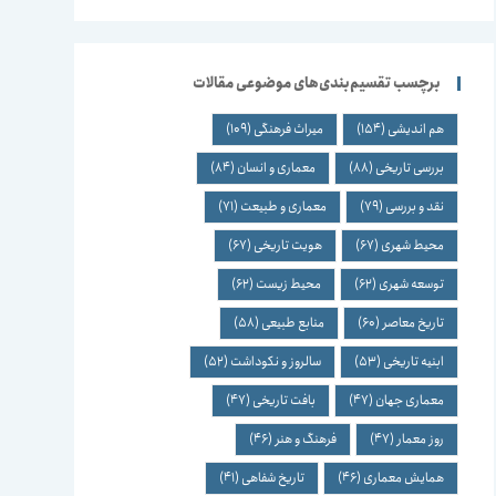
برچسب تقسیم‌بندی‌های موضوعی مقالات
هم اندیشی
(154)
میراث فرهنگی
(109)
بررسی تاریخی
(88)
معماری و انسان
(84)
نقد و بررسی
(79)
معماری و طبیعت
(71)
محیط شهری
(67)
هویت تاریخی
(67)
توسعه شهری
(62)
محیط زیست
(62)
تاریخ معاصر
(60)
منابع طبیعی
(58)
ابنیه تاریخی
(53)
سالروز و نکوداشت
(52)
معماری جهان
(47)
بافت تاریخی
(47)
روز معمار
(47)
فرهنگ و هنر
(46)
همایش معماری
(46)
تاریخ شفاهی
(41)