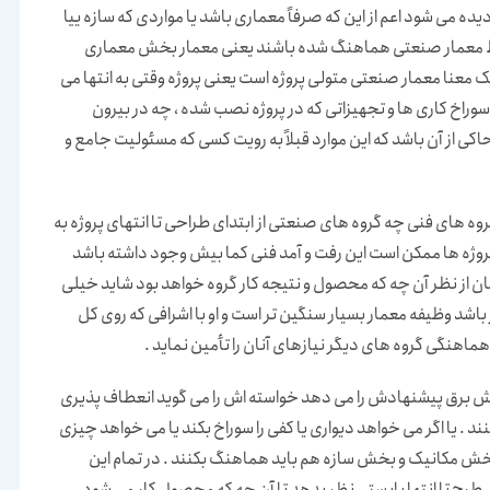
ده می شود اعم از این که صرفاً معماری باشد یا مواردی که سازه ییا
ط معمار صنعتی هماهنگ شده باشند یعنی معمار بخش معماری
 معنا معمار صنعتی متولی پروژه است یعنی پروژه وقتی به انتها می
 سوراخ کاری ها و تجهیزاتی که در پروژه نصب شده ، چه در بیرون
ی از آن باشد که این موارد قبلاً به رویت کسی که مسئولیت جامع و
وه های فنی چه گروه های صنعتی از ابتدای طراحی تا انتهای پروژه به
روژه ها ممکن است این رفت و آمد فنی کما بیش وجود داشته باشد
ن از نظر آن چه که محصول و نتیجه کار گروه خواهد بود شاید خیلی
اشد وظیفه معمار بسیار سنگین تر است و او با اشرافی که روی کل
 هماهنگی گروه های دیگر نیازهای آنان را تأمین نماید .
 بخش برق پیشنهادش را می دهد خواسته اش را می گوید انعطاف پذیری
ند . یا اگر می خواهد دیواری یا کفی را سوراخ بکند یا می خواهد چیزی
 . بخش مکانیک و بخش سازه هم باید هماهنگ بکنند . در تمام این
ولی طرح تا انتها بایستی نظر بدهد تا آن چه که محصول کار می شود