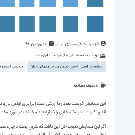
نویسندهٔ
نوشته
انجمن مفاخر معماری ایران
5 فروردین 1401
نوشته:
منتشر
برچسب و دسته بندی های مرتبط به این مقاله:
دسته‌
شده
نوشته:
است:
دسته‌های اصلی:
اخبار انجمن مفاخر معماری ایران
برچسب تقسیم ب
زمان
14 دقیقه مطالعه
مطالعه:
این همایش فرصت بسیار با ارزشی است زیرا برای اولین ب
اند و نظرات و دیدگاه هایی را که از ابعاد مختلف در مورد مق
اگر این همایش نتیجه اش این باشد که شروع بحث درباره معما
نظر من هدف و نتیجه ای را که از آن انتظار می رفته به خوبی ا