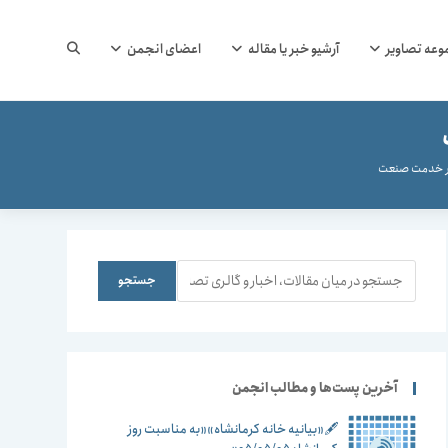
جستجوی
وعه تصاویر
آرشیو خبر یا مقاله
اعضای انجمن
وب
در خدمت صنعت
سایت
جستجو
جستجو
را
آخرین پست‌ها و مطالب انجمن
🖋️«بیانیه خانه کرمانشاه»«به مناسبت روز