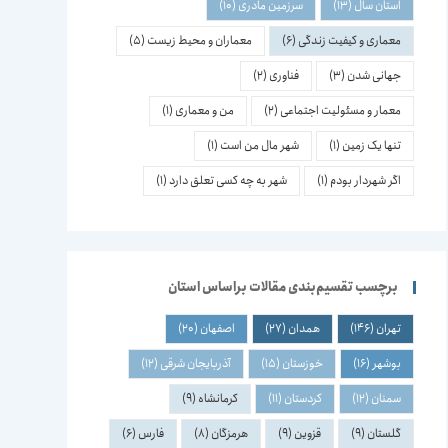
استان سال
(13)
سرزمین مادری
(10)
معماری و کیفیت زندگی
(6)
معماران و محیط زیست
(5)
جهانی شدن
(3)
فناوری
(2)
معمار و مسئولیت اجتماعی
(2)
من و معماری
(1)
تنها یک زمین
(1)
شهر مال من است
(1)
اگر شهردار بودم
(1)
شهر به چه کسی تعلق دارد
(1)
برچسب تقسیم‌بندی مقالات براساس استان
تهران
(146)
همدان
(27)
اصفهان
(20)
بوشهر
(16)
خوزستان
(15)
آذربایجان شرقی
(12)
سمنان
(12)
کردستان
(11)
کرمانشاه
(9)
گلستان
(9)
قزوین
(9)
هرمزگان
(8)
فارس
(6)