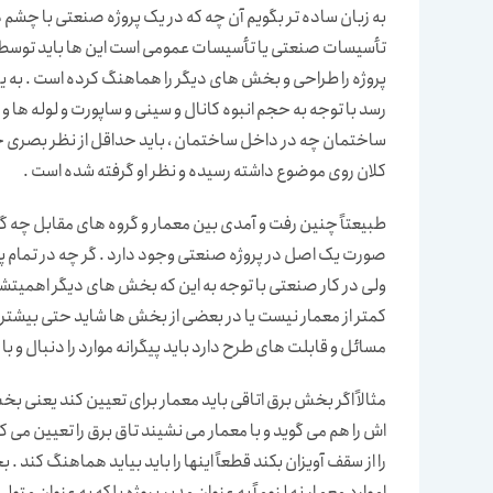
به زبان ساده تر بگویم آن چه که در یک پروژه صنعتی با چشم دی
تأسیسات صنعتی یا تأسیسات عمومی است این ها باید توس
پروژه را طراحی و بخش های دیگر را هماهنگ کرده است . به یک
رسد با توجه به حجم انبوه کانال و سینی و ساپورت و لوله ها و
ساختمان چه در داخل ساختمان ، باید حداقل از نظر بصری حاک
کلان روی موضوع داشته رسیده و نظر او گرفته شده است .
طبیعتاً چنین رفت و آمدی بین معمار و گروه های مقابل چه گر
صورت یک اصل در پروژه صنعتی وجود دارد . گر چه در تمام پ
ولی در کار صنعتی با توجه به این که بخش های دیگر اهمیتشا
کمتر از معمار نیست یا در بعضی از بخش ها شاید حتی بیشتر ب
مسائل و قابلت های طرح دارد باید پیگرانه موارد را دنبال و با
مثالاً اگر بخش برق اتاقی باید معمار برای تعیین کند یعنی
اش را هم می گوید و با معمار می نشیند تاق برق را تعیین می کن
را از سقف آویزان بکند قطعاً اینها را باید بیاید هماهنگ کند
اموارد معمار نه لزوماً به عنوان مدیر پروژه بلکه به عنوان مت