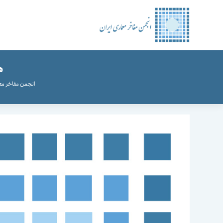
رش
ه
حتوا
ه
انجمن مفاخر مع