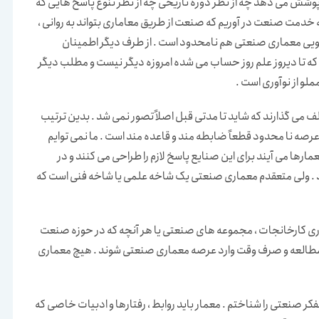
پوشش می دهد چه از نظر دوره تاریخی چه از نظر تنوع پاسخ هایی که
ه خدمت صنعت در آوریم که صنعت از طریق معاماری بتواند به روانی ،
بگویی معماری صنعتی هم نامحدود است . از طرف دیگر اطمینان
که تا دیروز علم روز حساب می شده امروزه دیگر نیست و مطلب دیگر
لو از نوآوری است .
 می گذارند که شاید تا مدتی قبل اصلاً تصور نمی شد . بدین ترتیب
صه نا محدود قطعاً ضابطه مند و قاعده مند است . ما نمی توایم
عمارها می آیند برای این صنایع پاسخ لازم را طراحی می کنند و در
رد . ولی متعقدم معماری صنعتی یک شاخه علمی یا شاخه فنی است که
ری کارخانجات ، مجموعه های صنعتی یا هر آنچه که در حوزه صنعت
ری مطالعه و صرف وقت وارد عرصه معماری صنعتی شوند . هیچ معماری
کر صنعتی را شناختم . معمار باید روابط ، رفتارها و ادبیات خاصی که