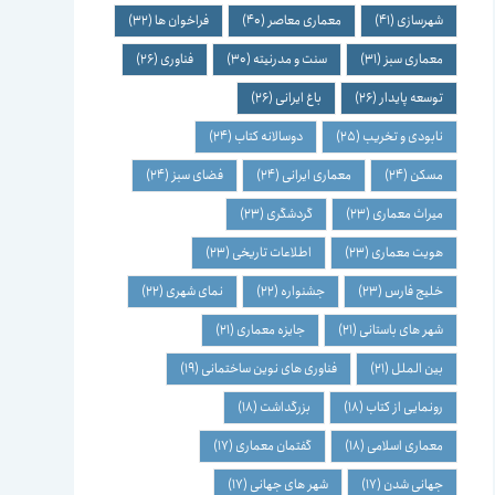
شهرسازی
(41)
معماری معاصر
(40)
فراخوان ها
(32)
معماری سبز
(31)
سنت و مدرنیته
(30)
فناوری
(26)
توسعه پایدار
(26)
باغ ایرانی
(26)
نابودی و تخریب
(25)
دوسالانه کتاب
(24)
مسکن
(24)
معماری ایرانی
(24)
فضای سبز
(24)
میراث معماری
(23)
گردشگری
(23)
هویت معماری
(23)
اطلاعات تاریخی
(23)
خلیج فارس
(23)
جشنواره
(22)
نمای شهری
(22)
شهر های باستانی
(21)
جایزه معماری
(21)
بین الملل
(21)
فناوری های نوین ساختمانی
(19)
رونمایی از کتاب
(18)
بزرگداشت
(18)
معماری اسلامی
(18)
گفتمان معماری
(17)
جهانی شدن
(17)
شهر های جهانی
(17)