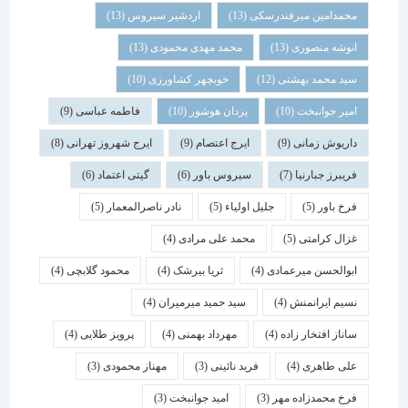
محمدامین میرفندرسکی
(13)
اردشیر سیروس
(13)
انوشه منصوری
(13)
محمد مهدی محمودی
(13)
سید محمد بهشتی
(12)
خوبچهر کشاورزی
(10)
امیر جوانبخت
(10)
یزدان هوشور
(10)
فاطمه عباسی
(9)
داریوش زمانی
(9)
ایرج اعتصام
(9)
ایرج شهروز تهرانی
(8)
فریبرز جبارنیا
(7)
سیروس باور
(6)
گیتی اعتماد
(6)
فرخ باور
(5)
جلیل اولیاء
(5)
نادر ناصرالمعمار
(5)
غزال کرامتی
(5)
محمد علی مرادی
(4)
ابوالحسن میرعمادی
(4)
ثریا بیرشک
(4)
محمود گلابچی
(4)
نسیم ایرانمنش
(4)
سید حمید میرمیران
(4)
ساناز افتخار زاده
(4)
مهرداد بهمنی
(4)
پرویز طلایی
(4)
علی طاهری
(4)
فرید نائینی
(3)
مهناز محمودی
(3)
فرخ محمدزاده مهر
(3)
امید جوانبخت
(3)