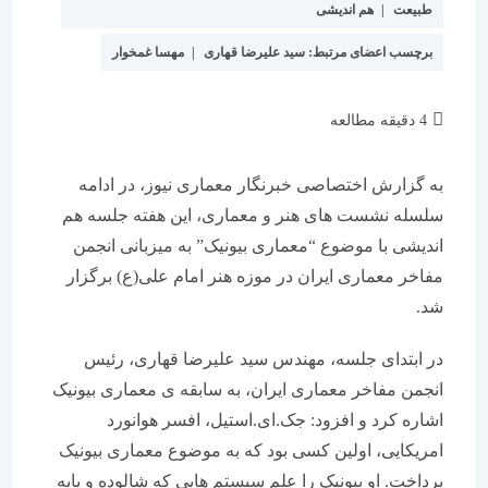
طبیعت
|
هم اندیشی
برچسب اعضای مرتبط:
سید علیرضا قهاری
|
مهسا غمخوار
زمان
4 دقیقه مطالعه
مطالعه:
به گزارش اختصاصی خبرنگار معماری نیوز، در ادامه
سلسله نشست های هنر و معماری، این هفته جلسه هم
اندیشی با موضوع “معماری بیونیک” به میزبانی انجمن
مفاخر معماری ایران در موزه هنر امام علی(ع) برگزار
شد.
در ابتدای جلسه، مهندس سید علیرضا قهاری، رئیس
انجمن مفاخر معماری ایران، به سابقه ی معماری بیونیک
اشاره کرد و افزود: جک.ای.استیل، افسر هوانورد
امریکایی، اولین کسی بود که به موضوع معماری بیونیک
پرداخت. او بیونیک را علم سیستم هایی که شالوده و پایه