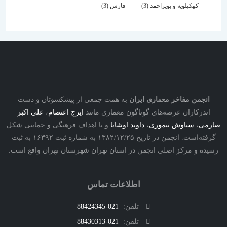
کهکیلویه و بویراحمد
(3)
فارس
(3)
نجمن مفاخر معماری ایران
به همت جمعی از پیشکسوتان و دست
درکاران عرصه‌های گوناگون معماری مانند
ایرج اعتصام
،
علی اکبر
ی
،
سیاوش تیموری
،
داوید اوشانا
و با اهداف فرهنگی و حمایتی شکل
گرفته‌است. انجمن در تاریخ ۱۳۸۲/۱۲/۲۵ به شماره ثبت ۱۶۳۹۲ به ثبت
ه و مرکز اصلی انجمن در استان تهران شهرستان تهران واقع است.
اطلاعات تماس
تلفن:
021-88424345
تلفن:
021-88430313