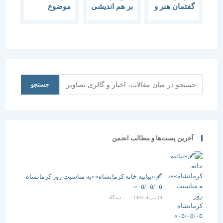
گفتمان هنر و
بر هم اندیشی
موضوع
معماری با
“معماری
“معماری و
موضوع
بیونیک”
طبیعت”
“معماری
بیونیک”
جستجو
جستجو
آخرین پست‌ها و مطالب انجمن
🖋️«بیانیه خانه کرمانشاه»«به مناسبت روز کرمانشاه
۰۵/۰۵/۰۵»
14 مرداد 1405
/
۰ دیدگاه