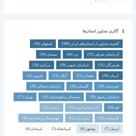
گالری تصاویر استان‌ها
گنجینه تصاویر از استان‌های ایران
(599)
اصفهان
(59)
آذربایجان شرقی
(55)
یزد
(46)
سمنان
(39)
هرمزگان
(31)
خراسان جنوبی
(30)
مرکزی
(26)
کرمان
(26)
همدان
(23)
گیلان
(23)
قزوین
(22)
خوزستان
(20)
گلستان
(20)
خراسان شمالی
(20)
خراسان رضوی
(18)
سیستان و بلوچستان
(18)
تهران
(17)
قم
(16)
آذربایجان غربی
(15)
زنجان
(13)
کردستان
(13)
مازندران
(12)
چهارمحال و بختیاری
(10)
اردبیل
(7)
بوشهر
(6)
کرمانشاه
(5)
لرستان
(4)