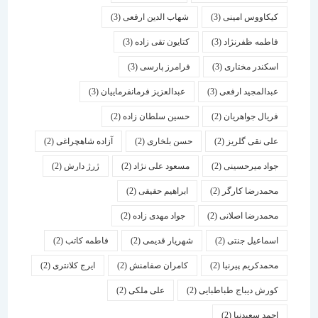
کیکاووس امینی
(3)
شهاب الدین ارفعی
(3)
فاطمه ظفرنژاد
(3)
کتایون تقی زاده
(3)
اسكندر مختاری
(3)
فرامرز پارسی
(3)
عبدالمجید ارفعی
(3)
عبدالعزیز فرمانفرماییان
(3)
فریال جواهریان
(2)
حسین سلطان زاده
(2)
علی نقی گلریز
(2)
حسن بلخاری
(2)
آزاده شاهچراغی
(2)
جواد میرحسینی
(2)
مسعود علی نژاد
(2)
ژرژ دارش
(2)
محمدرضا کارگر
(2)
ابراهیم حقیقی
(2)
محمدرضا اصلانی
(2)
جواد مهدی زاده
(2)
اسماعیل جنتی
(2)
شهریار قدیمی
(2)
فاطمه کاتب
(2)
محمدکریم پیرنیا
(2)
کامران صفامنش
(2)
ایرج کلانتری
(2)
کورش دیباج طباطبایی
(2)
علی ملکی
(2)
احمد سعیدنیا
(2)