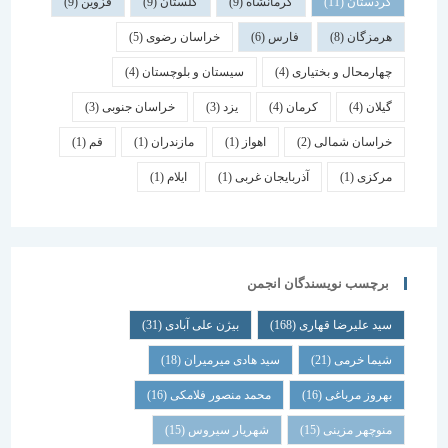
کردستان
(11)
کرمانشاه
(9)
گلستان
(9)
قزوین
(9)
هرمزگان
(8)
فارس
(6)
خراسان رضوی
(5)
چهارمحال و بختیاری
(4)
سیستان و بلوچستان
(4)
گیلان
(4)
کرمان
(4)
یزد
(3)
خراسان جنوبی
(3)
خراسان شمالی
(2)
اهواز
(1)
مازندران
(1)
قم
(1)
مرکزی
(1)
آذربایجان غربی
(1)
ایلام
(1)
برچسب نویسندگان انجمن
سید علیرضا قهاری
(168)
بیژن علی آبادی
(31)
شیما خرمی
(21)
سید هادی میرمیران
(18)
بهروز مرباغی
(16)
محمد منصور فلامکی
(16)
منوچهر مزینی
(15)
شهریار سیروس
(15)