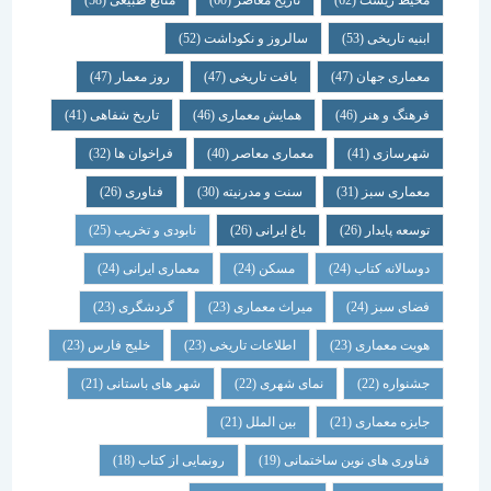
محیط زیست
(62)
تاریخ معاصر
(60)
منابع طبیعی
(58)
ابنیه تاریخی
(53)
سالروز و نکوداشت
(52)
معماری جهان
(47)
بافت تاریخی
(47)
روز معمار
(47)
فرهنگ و هنر
(46)
همایش معماری
(46)
تاریخ شفاهی
(41)
شهرسازی
(41)
معماری معاصر
(40)
فراخوان ها
(32)
معماری سبز
(31)
سنت و مدرنیته
(30)
فناوری
(26)
توسعه پایدار
(26)
باغ ایرانی
(26)
نابودی و تخریب
(25)
دوسالانه کتاب
(24)
مسکن
(24)
معماری ایرانی
(24)
فضای سبز
(24)
میراث معماری
(23)
گردشگری
(23)
هویت معماری
(23)
اطلاعات تاریخی
(23)
خلیج فارس
(23)
جشنواره
(22)
نمای شهری
(22)
شهر های باستانی
(21)
جایزه معماری
(21)
بین الملل
(21)
فناوری های نوین ساختمانی
(19)
رونمایی از کتاب
(18)