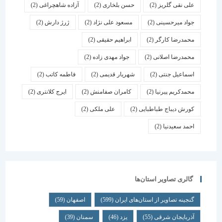
علی نقی گلریز
(2)
حسن بلخاری
(2)
آزاده شاهچراغی
(2)
جواد میرحسینی
(2)
مسعود علی نژاد
(2)
ژرژ دارش
(2)
محمدرضا کارگر
(2)
ابراهیم حقیقی
(2)
محمدرضا اصلانی
(2)
جواد مهدی زاده
(2)
اسماعیل جنتی
(2)
شهریار قدیمی
(2)
فاطمه کاتب
(2)
محمدکریم پیرنیا
(2)
کامران صفامنش
(2)
ایرج کلانتری
(2)
کورش دیباج طباطبایی
(2)
علی ملکی
(2)
احمد سعیدنیا
(2)
گالری تصاویر استان‌ها
گنجینه تصاویر از استان‌های ایران
(599)
اصفهان
(59)
آذربایجان شرقی
(55)
یزد
(46)
سمنان
(39)