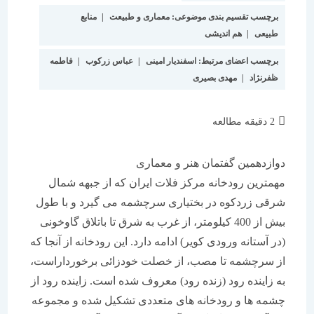
برچسب تقسیم بندی موضوعی:
معماری و طبیعت
|
منابع
طبیعی
|
هم اندیشی
برچسب اعضای مرتبط:
اسفندیار امینی
|
عباس زرکوب
|
فاطمه
ظفرنژاد
|
مهدی بصیری
زمان
2 دقیقه مطالعه
مطالعه:
دوازدهمین گفتمان هنر و معماری
مهمترین رودخانه مرکز فلات ایران که از جبهه شمال
شرقی زردکوه در بختیاری سرچشمه می گیرد و با طول
بیش از 400 کیلومتر، از غرب به شرق تا باتلاق گاوخونی
(در آستانه ورودی کویر) ادامه دارد. این رودخانه از آنجا که
از سرچشمه تا مصب، از خصلت خودزائی برخورداراست،
به زاینده رود (زنده رود) معروف شده است. زاینده رود از
چشمه ها و رودخانه های متعددی تشکیل شده و مجموعه