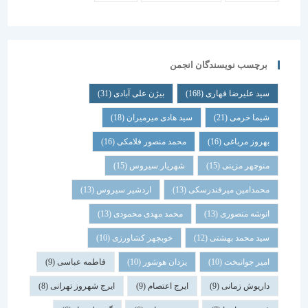
برچسب نویسندگان انجمن
سید علیرضا قهاری
(168)
بیژن علی آبادی
(31)
شیما خرمی
(21)
سید هادی میرمیران
(18)
بهروز مرباغی
(16)
محمد منصور فلامکی
(16)
منوچهر مزینی
(15)
شهریار سیروس
(15)
محمدامین میرفندرسکی
(13)
اردشیر سیروس
(13)
انوشه منصوری
(13)
محمد مهدی محمودی
(13)
سید محمد بهشتی
(12)
خوبچهر کشاورزی
(10)
امیر جوانبخت
(10)
یزدان هوشور
(10)
فاطمه عباسی
(9)
داریوش زمانی
(9)
ایرج اعتصام
(9)
ایرج شهروز تهرانی
(8)