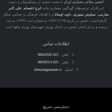
نجمن مفاخر معماری ایران
به همت جمعی از پیشکسوتان و دست
درکاران عرصه‌های گوناگون معماری مانند
ایرج اعتصام
،
علی اکبر
ی
،
سیاوش تیموری
،
داوید اوشانا
و با اهداف فرهنگی و حمایتی شکل
گرفته‌است. انجمن در تاریخ ۱۳۸۲/۱۲/۲۵ به شماره ثبت ۱۶۳۹۲ به ثبت
ه و مرکز اصلی انجمن در استان تهران شهرستان تهران واقع است.
اطلاعات تماس
تلفن:
021-88424345
تلفن:
021-88430313
ایمیل:
info(atsign)ammi.ir
دسترسی سریع