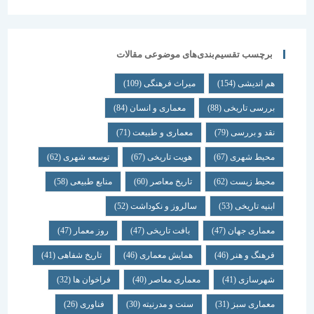
برچسب تقسیم‌بندی‌های موضوعی مقالات
هم اندیشی
(154)
میراث فرهنگی
(109)
بررسی تاریخی
(88)
معماری و انسان
(84)
نقد و بررسی
(79)
معماری و طبیعت
(71)
محیط شهری
(67)
هویت تاریخی
(67)
توسعه شهری
(62)
محیط زیست
(62)
تاریخ معاصر
(60)
منابع طبیعی
(58)
ابنیه تاریخی
(53)
سالروز و نکوداشت
(52)
معماری جهان
(47)
بافت تاریخی
(47)
روز معمار
(47)
فرهنگ و هنر
(46)
همایش معماری
(46)
تاریخ شفاهی
(41)
شهرسازی
(41)
معماری معاصر
(40)
فراخوان ها
(32)
معماری سبز
(31)
سنت و مدرنیته
(30)
فناوری
(26)