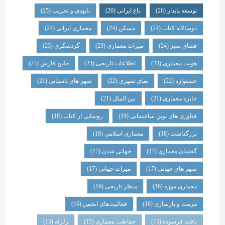
توسعه پایدار
(26)
باغ ایرانی
(26)
نابودی و تخریب
(25)
دوسالانه کتاب
(24)
مسکن
(24)
معماری ایرانی
(24)
فضای سبز
(24)
میراث معماری
(23)
گردشگری
(23)
هویت معماری
(23)
اطلاعات تاریخی
(23)
خلیج فارس
(23)
جشنواره
(22)
نمای شهری
(22)
شهر های باستانی
(21)
جایزه معماری
(21)
بین الملل
(21)
فناوری های نوین ساختمانی
(19)
رونمایی از کتاب
(18)
بزرگداشت
(18)
معماری اسلامی
(18)
گفتمان معماری
(17)
جهانی شدن
(17)
شهر های جهانی
(17)
میراث جهانی
(17)
معماری موزه
(16)
منظر تاریخی
(16)
مرمت و بازسازی
(16)
فعالیت‌های انجمن
(16)
بافت فرسوده
(15)
حفاظت معماری
(15)
زلزله
(15)