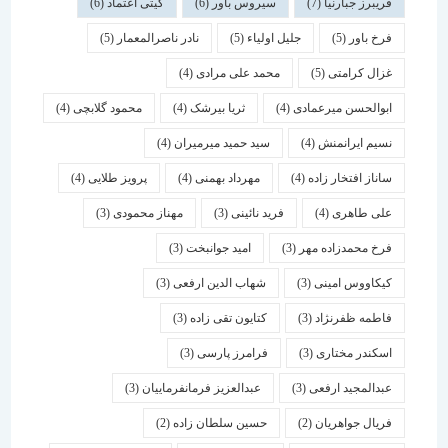
فریبرز جبارنیا
(7)
سیروس باور
(6)
گیتی اعتماد
(6)
فرخ باور
(5)
جلیل اولیاء
(5)
نادر ناصرالمعمار
(5)
غزال کرامتی
(5)
محمد علی مرادی
(4)
ابوالحسن میرعمادی
(4)
ثریا بیرشک
(4)
محمود گلابچی
(4)
نسیم ایرانمنش
(4)
سید حمید میرمیران
(4)
ساناز افتخار زاده
(4)
مهرداد بهمنی
(4)
پرویز طلایی
(4)
علی طاهری
(4)
فرید نائینی
(3)
مهناز محمودی
(3)
فرخ محمدزاده مهر
(3)
امید جوانبخت
(3)
کیکاووس امینی
(3)
شهاب الدین ارفعی
(3)
فاطمه ظفرنژاد
(3)
کتایون تقی زاده
(3)
اسكندر مختاری
(3)
فرامرز پارسی
(3)
عبدالمجید ارفعی
(3)
عبدالعزیز فرمانفرماییان
(3)
فریال جواهریان
(2)
حسین سلطان زاده
(2)