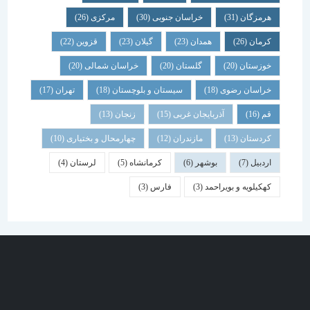
هرمزگان
(31)
خراسان جنوبی
(30)
مرکزی
(26)
کرمان
(26)
همدان
(23)
گیلان
(23)
قزوین
(22)
خوزستان
(20)
گلستان
(20)
خراسان شمالی
(20)
خراسان رضوی
(18)
سیستان و بلوچستان
(18)
تهران
(17)
قم
(16)
آذربایجان غربی
(15)
زنجان
(13)
کردستان
(13)
مازندران
(12)
چهارمحال و بختیاری
(10)
اردبیل
(7)
بوشهر
(6)
کرمانشاه
(5)
لرستان
(4)
کهکیلویه و بویراحمد
(3)
فارس
(3)