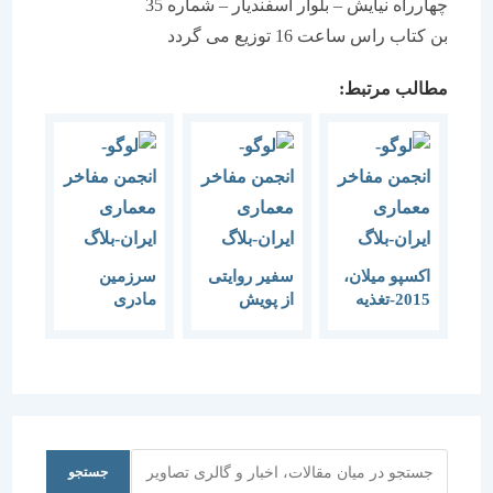
چهارراه نیایش – بلوار اسفندیار – شماره 35
بن کتاب راس ساعت 16 توزیع می گردد
مطالب مرتبط:
اکسپو میلان،
سفیر روایتی
سرزمین
2015-تغذیه
از پویش
مادری
زمین، انرژی
سرزمین
معماری خانه
برای حیات
های دوره
(نشست اول)
قاجار در
اردبیل اردبیل،
استان سال
98 دومین
نشست
جستجو
جستجو