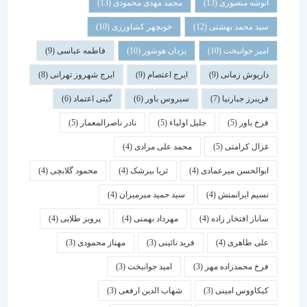
انوشه منصوری
(13)
محمد مهدی محمودی
(13)
سید محمد بهشتی
(12)
خوبچهر کشاورزی
(10)
امیر جوانبخت
(10)
یزدان هوشور
(10)
فاطمه عباسی
(9)
داریوش زمانی
(9)
ایرج اعتصام
(9)
ایرج شهروز تهرانی
(8)
فریبرز جبارنیا
(7)
سیروس باور
(6)
گیتی اعتماد
(6)
فرخ باور
(5)
جلیل اولیاء
(5)
نادر ناصرالمعمار
(5)
غزال کرامتی
(5)
محمد علی مرادی
(4)
ابوالحسن میرعمادی
(4)
ثریا بیرشک
(4)
محمود گلابچی
(4)
نسیم ایرانمنش
(4)
سید حمید میرمیران
(4)
ساناز افتخار زاده
(4)
مهرداد بهمنی
(4)
پرویز طلایی
(4)
علی طاهری
(4)
فرید نائینی
(3)
مهناز محمودی
(3)
فرخ محمدزاده مهر
(3)
امید جوانبخت
(3)
کیکاووس امینی
(3)
شهاب الدین ارفعی
(3)