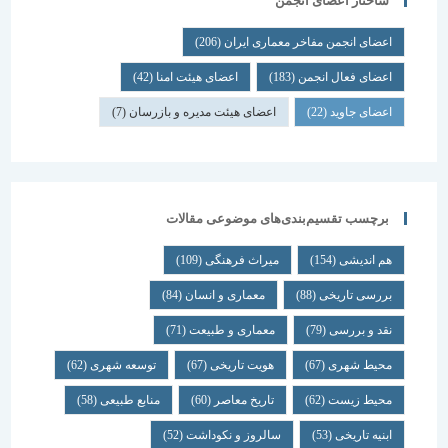
ساختار اعضای انجمن
اعضای انجمن مفاخر معماری ایران
(206)
اعضای فعال انجمن
(183)
اعضای هیئت امنا
(42)
اعضای جاوید
(22)
اعضای هیئت مدیره و بازرسان
(7)
برچسب تقسیم‌بندی‌های موضوعی مقالات
هم اندیشی
(154)
میراث فرهنگی
(109)
بررسی تاریخی
(88)
معماری و انسان
(84)
نقد و بررسی
(79)
معماری و طبیعت
(71)
محیط شهری
(67)
هویت تاریخی
(67)
توسعه شهری
(62)
محیط زیست
(62)
تاریخ معاصر
(60)
منابع طبیعی
(58)
ابنیه تاریخی
(53)
سالروز و نکوداشت
(52)