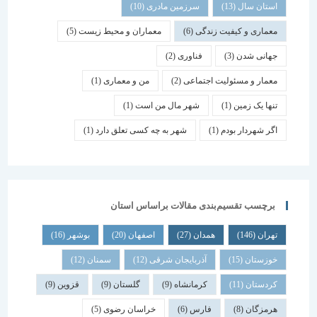
استان سال
(13)
سرزمین مادری
(10)
معماری و کیفیت زندگی
(6)
معماران و محیط زیست
(5)
جهانی شدن
(3)
فناوری
(2)
معمار و مسئولیت اجتماعی
(2)
من و معماری
(1)
تنها یک زمین
(1)
شهر مال من است
(1)
اگر شهردار بودم
(1)
شهر به چه کسی تعلق دارد
(1)
برچسب تقسیم‌بندی مقالات براساس استان
تهران
(146)
همدان
(27)
اصفهان
(20)
بوشهر
(16)
خوزستان
(15)
آذربایجان شرقی
(12)
سمنان
(12)
کردستان
(11)
کرمانشاه
(9)
گلستان
(9)
قزوین
(9)
هرمزگان
(8)
فارس
(6)
خراسان رضوی
(5)