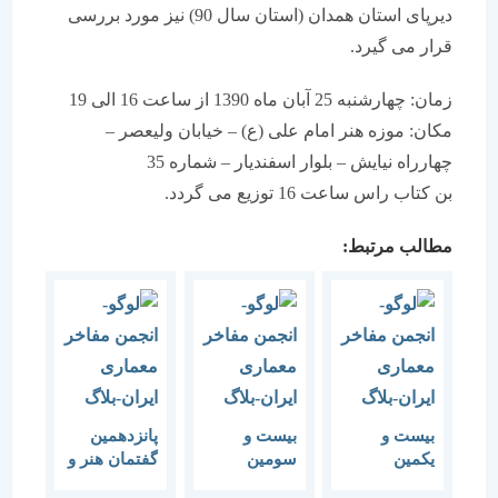
دیرپای استان همدان (استان سال 90) نیز مورد بررسی
قرار می گیرد.
زمان: چهارشنبه 25 آبان ماه 1390 از ساعت 16 الی 19
مکان: موزه هنر امام علی (ع) – خیابان ولیعصر –
چهارراه نیایش – بلوار اسفندیار – شماره 35
بن کتاب راس ساعت 16 توزیع می گردد.
مطالب مرتبط:
بیست و
بیست و
پانزدهمین
یکمین
سومین
گفتمان هنر و
گفتمان هنر و
گفتمان هنر و
معماری “هنر