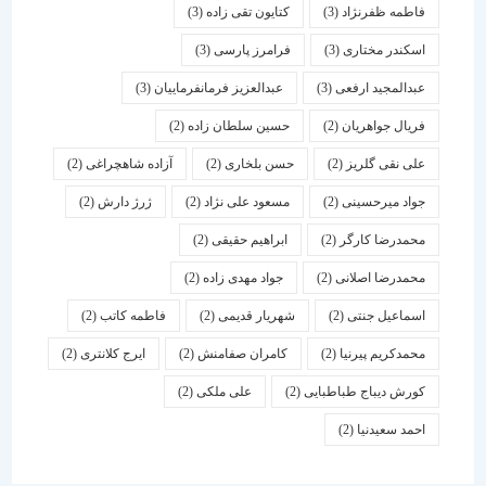
فاطمه ظفرنژاد
(3)
کتایون تقی زاده
(3)
اسكندر مختاری
(3)
فرامرز پارسی
(3)
عبدالمجید ارفعی
(3)
عبدالعزیز فرمانفرماییان
(3)
فریال جواهریان
(2)
حسین سلطان زاده
(2)
علی نقی گلریز
(2)
حسن بلخاری
(2)
آزاده شاهچراغی
(2)
جواد میرحسینی
(2)
مسعود علی نژاد
(2)
ژرژ دارش
(2)
محمدرضا کارگر
(2)
ابراهیم حقیقی
(2)
محمدرضا اصلانی
(2)
جواد مهدی زاده
(2)
اسماعیل جنتی
(2)
شهریار قدیمی
(2)
فاطمه کاتب
(2)
محمدکریم پیرنیا
(2)
کامران صفامنش
(2)
ایرج کلانتری
(2)
کورش دیباج طباطبایی
(2)
علی ملکی
(2)
احمد سعیدنیا
(2)