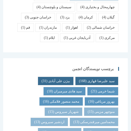
چهارمحال و بختیاری
(4)
سیستان و بلوچستان
(4)
گیلان
(4)
کرمان
(4)
یزد
(3)
خراسان جنوبی
(3)
خراسان شمالی
(2)
اهواز
(1)
مازندران
(1)
قم
(1)
مرکزی
(1)
آذربایجان غربی
(1)
ایلام
(1)
برچسب نویسندگان انجمن
سید علیرضا قهاری
(168)
بیژن علی آبادی
(31)
شیما خرمی
(21)
سید هادی میرمیران
(18)
بهروز مرباغی
(16)
محمد منصور فلامکی
(16)
منوچهر مزینی
(15)
شهریار سیروس
(15)
محمدامین میرفندرسکی
(13)
اردشیر سیروس
(13)