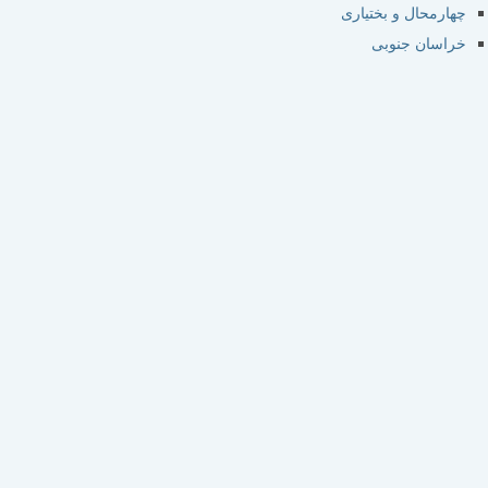
چهارمحال و بختیاری
خراسان جنوبی
خراسان رضوی
خراسان شمالی
خوزستان
زنجان
سمنان
سیستان و بلوچستان
فارس
قزوین
قم
کردستان
کرمان
کرمانشاه
کهکیلویه و بویراحمد
گلستان