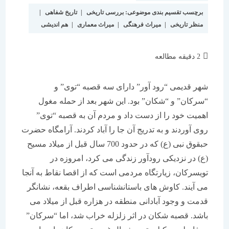
برچسب تقسیم بندی موضوعی:
بررسی تاریخی
|
تاریخ شفاهی
|
منظر تاریخی
|
میراث فرهنگی
|
میراث معماری
|
هم اندیشی
2 دقیقه مطالعه
شهر قدیمی “رود آور” دارای سه قصبه “توی” و
“سرکان” و “شکان” بود. این شهر بعد از حمله مغول
اهمیت خود را از دست داد و مردم آن به قصبه “توی”
روی آوردند و به تدریج آن جا را آباد کردند. آرامگاه حضرت
حبقوق نبی (ع) که در حدود 700 سال قبل از میلاد مسیح
(ع) در نزدیکی رودآور زندگی می کرد، امروزه در
تویسرکان، زیارتگاه مردمی است که از اقصا نقاط به آنجا
می آیند. کاوش های باستانشناسی اطراف بقعه، نشانگر
قدمت و وجود آبادانی منطقه در هزاره قبل از میلاد می
باشد. قصبه شکان در اثر زلزله خراب شد، اما “سرکان”