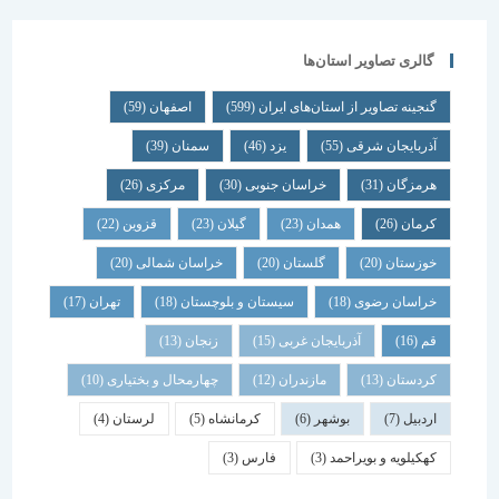
گالری تصاویر استان‌ها
گنجینه تصاویر از استان‌های ایران
(599)
اصفهان
(59)
آذربایجان شرقی
(55)
یزد
(46)
سمنان
(39)
هرمزگان
(31)
خراسان جنوبی
(30)
مرکزی
(26)
کرمان
(26)
همدان
(23)
گیلان
(23)
قزوین
(22)
خوزستان
(20)
گلستان
(20)
خراسان شمالی
(20)
خراسان رضوی
(18)
سیستان و بلوچستان
(18)
تهران
(17)
قم
(16)
آذربایجان غربی
(15)
زنجان
(13)
کردستان
(13)
مازندران
(12)
چهارمحال و بختیاری
(10)
اردبیل
(7)
بوشهر
(6)
کرمانشاه
(5)
لرستان
(4)
کهکیلویه و بویراحمد
(3)
فارس
(3)