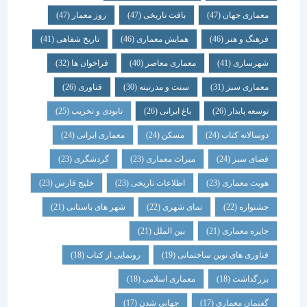
معماری جهان
(47)
بافت تاریخی
(47)
روز معمار
(47)
فرهنگ و هنر
(46)
همایش معماری
(46)
تاریخ شفاهی
(41)
شهرسازی
(41)
معماری معاصر
(40)
فراخوان ها
(32)
معماری سبز
(31)
سنت و مدرنیته
(30)
فناوری
(26)
توسعه پایدار
(26)
باغ ایرانی
(26)
نابودی و تخریب
(25)
دوسالانه کتاب
(24)
مسکن
(24)
معماری ایرانی
(24)
فضای سبز
(24)
میراث معماری
(23)
گردشگری
(23)
هویت معماری
(23)
اطلاعات تاریخی
(23)
خلیج فارس
(23)
جشنواره
(22)
نمای شهری
(22)
شهر های باستانی
(21)
جایزه معماری
(21)
بین الملل
(21)
فناوری های نوین ساختمانی
(19)
رونمایی از کتاب
(18)
بزرگداشت
(18)
معماری اسلامی
(18)
گفتمان معماری
(17)
جهانی شدن
(17)