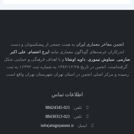
انجمن مفاخر معماری ایران
به همت جمعی از پیشکسوتان و دست
اندرکاران عرصه‌های گوناگون معماری مانند
ایرج اعتصام
،
علی اکبر
ارمی
،
سیاوش تیموری
،
داوید اوشانا
و با اهداف فرهنگی و حمایتی شکل
گرفته‌است. انجمن در تاریخ ۱۳۸۲/۱۲/۲۵ به شماره ثبت ۱۶۳۹۲ به ثبت
رسیده و مرکز اصلی انجمن در استان تهران شهرستان تهران واقع است.
اطلاعات تماس
تلفن:
021-88424345
تلفن:
021-88430313
ایمیل:
info(atsign)ammi.ir