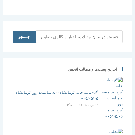
معماری “نقد
معماری
و بهارِ
و بررسی هنر
“پیش
همدان”
و معماری
درآمدی بر هم
معاصر”
اندیشی رزن
“
جستجو
جستجو
آخرین پست‌ها و مطالب انجمن
🖋️«بیانیه خانه کرمانشاه»«به مناسبت روز کرمانشاه
۰۵/۰۵/۰۵»
14 مرداد 1405
/
۰ دیدگاه