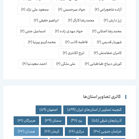
آزاده شاهچراغی
(2)
جواد میرحسینی
(2)
مسعود علی نژاد
(2)
ژرژ دارش
(2)
محمدرضا کارگر
(2)
ابراهیم حقیقی
(2)
محمدرضا اصلانی
(2)
جواد مهدی زاده
(2)
اسماعیل جنتی
(2)
شهریار قدیمی
(2)
فاطمه کاتب
(2)
محمدکریم پیرنیا
(2)
کامران صفامنش
(2)
ایرج کلانتری
(2)
کورش دیباج طباطبایی
(2)
علی ملکی
(2)
احمد سعیدنیا
(2)
گالری تصاویر استان‌ها
گنجینه تصاویر از استان‌های ایران
(599)
اصفهان
(59)
آذربایجان شرقی
(55)
یزد
(46)
سمنان
(39)
هرمزگان
(31)
خراسان جنوبی
(30)
مرکزی
(26)
کرمان
(26)
همدان
(23)