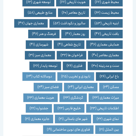
محیط شهری
(67)
هویت تاریخی
(67)
توسعه شهری
(62)
محیط زیست
(62)
تاریخ معاصر
(60)
منابع طبیعی
(58)
ابنیه تاریخی
(53)
سالروز و نکوداشت
(52)
معماری جهان
(47)
بافت تاریخی
(47)
روز معمار
(47)
فرهنگ و هنر
(46)
همایش معماری
(46)
تاریخ شفاهی
(41)
شهرسازی
(41)
معماری معاصر
(40)
فراخوان ها
(32)
معماری سبز
(31)
سنت و مدرنیته
(30)
فناوری
(26)
توسعه پایدار
(26)
باغ ایرانی
(26)
نابودی و تخریب
(25)
دوسالانه کتاب
(24)
مسکن
(24)
معماری ایرانی
(24)
فضای سبز
(24)
میراث معماری
(23)
گردشگری
(23)
هویت معماری
(23)
اطلاعات تاریخی
(23)
خلیج فارس
(23)
جشنواره
(22)
نمای شهری
(22)
شهر های باستانی
(21)
جایزه معماری
(21)
بین الملل
(21)
فناوری های نوین ساختمانی
(19)