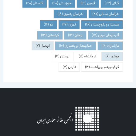
گیلان
(23)
قزوین
(22)
خوزستان
(20)
گلستان
(20)
خراسان شمالی
(20)
خراسان رضوی
(18)
سیستان و بلوچستان
(18)
تهران
(17)
قم
(16)
آذربایجان غربی
(15)
زنجان
(13)
کردستان
(13)
مازندران
(12)
چهارمحال و بختیاری
(10)
اردبیل
(7)
بوشهر
(6)
کرمانشاه
(5)
لرستان
(4)
کهکیلویه و بویراحمد
(3)
فارس
(3)