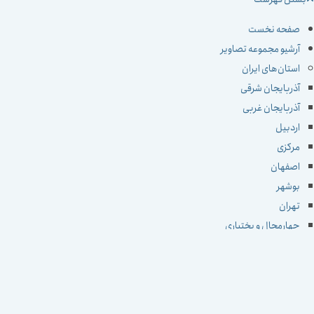
صفحه نخست
آرشیو مجموعه تصاویر
استان‌های ایران
آذربایجان شرقی
آذربایجان غربی
اردبیل
مرکزی
اصفهان
بوشهر
تهران
چهارمحال و بختیاری
خراسان جنوبی
خراسان رضوی
خراسان شمالی
خوزستان