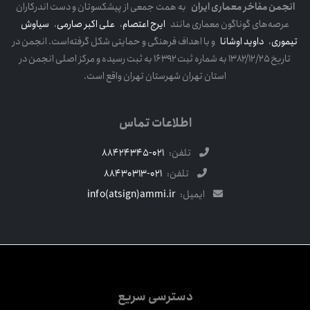
انجمن مفاخر معماری ایران
به همت جمعی از پیشکسوتان و دست اندرکاران
عرصه‌های گوناگون معماری مانند
ایرج اعتصام
،
علی اکبر صارمی
،
سیاوش
تیموری
،
داوید اوشانا
و با اهداف فرهنگی و حمایتی شکل گرفته‌است. انجمن در
تاریخ ۱۳۸۲/۱۲/۲۵ به شماره ثبت ۱۶۳۹۲ به ثبت رسیده و مرکز اصلی انجمن در
استان تهران شهرستان تهران واقع است.
اطلاعات تماس
تلفن:
021-88424345
تلفن:
021-88430313
ایمیل:
info(atsign)ammi.ir
دسترسی سریع