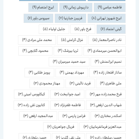
فاطمه عباسی
(9)
داریوش زمانی
(9)
ایرج اعتصام
(9)
ایرج شهروز تهرانی
(8)
فریبرز جبارنیا
(7)
سیروس باور
(6)
گیتی اعتماد
(6)
فرخ باور
(5)
جلیل اولیاء
(5)
نادر ناصرالمعمار
(5)
غزال کرامتی
(5)
محمد علی مرادی
(4)
ابوالحسن میرعمادی
(4)
ثریا بیرشک
(4)
محمود گلابچی
(4)
نسیم ایرانمنش
(4)
سید حمید میرمیران
(4)
ساناز افتخار زاده
(4)
مهرداد بهمنی
(4)
پرویز طلایی
(4)
علی طاهری
(4)
فرید نائینی
(3)
مهناز محمودی
(3)
فرخ محمدزاده مهر
(3)
امید جوانبخت
(3)
کیکاووس امینی
(3)
شهاب الدین ارفعی
(3)
فاطمه ظفرنژاد
(3)
کتایون تقی زاده
(3)
اسكندر مختاری
(3)
فرامرز پارسی
(3)
عبدالمجید ارفعی
(3)
عبدالعزیز فرمانفرماییان
(3)
فریال جواهریان
(2)
حسین سلطان زاده
(2)
علی نقی گلریز
(2)
حسن بلخاری
(2)