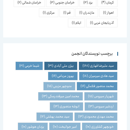
کرمان
(4)
یزد
(3)
خراسان جنوبی
(3)
خراسان شمالی
(2)
اهواز
(1)
مازندران
(1)
قم
(1)
مرکزی
(1)
آذربایجان غربی
(1)
ایلام
(1)
برچسب نویسندگان انجمن
سید علیرضا قهاری
(168)
بیژن علی آبادی
(31)
شیما خرمی
(21)
سید هادی میرمیران
(18)
بهروز مرباغی
(16)
محمد منصور فلامکی
(16)
منوچهر مزینی
(15)
شهریار سیروس
(15)
محمدامین میرفندرسکی
(13)
اردشیر سیروس
(13)
انوشه منصوری
(13)
محمد مهدی محمودی
(13)
سید محمد بهشتی
(12)
خوبچهر کشاورزی
(10)
امیر جوانبخت
(10)
یزدان هوشور
(10)