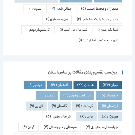
معماران و محیط زیست
(5)
جهانی شدن
(3)
فناوری
(2)
معمار و مسئولیت اجتماعی
(2)
من و معماری
(1)
تنها یک زمین
(1)
شهر مال من است
(1)
اگر شهردار بودم
(1)
شهر به چه کسی تعلق دارد
(1)
برچسب تقسیم‌بندی مقالات براساس استان
تهران
(146)
همدان
(27)
اصفهان
(20)
بوشهر
(16)
خوزستان
(15)
آذربایجان شرقی
(12)
سمنان
(12)
کردستان
(11)
کرمانشاه
(9)
گلستان
(9)
قزوین
(9)
هرمزگان
(8)
فارس
(6)
خراسان رضوی
(5)
چهارمحال و بختیاری
(4)
سیستان و بلوچستان
(4)
گیلان
(4)