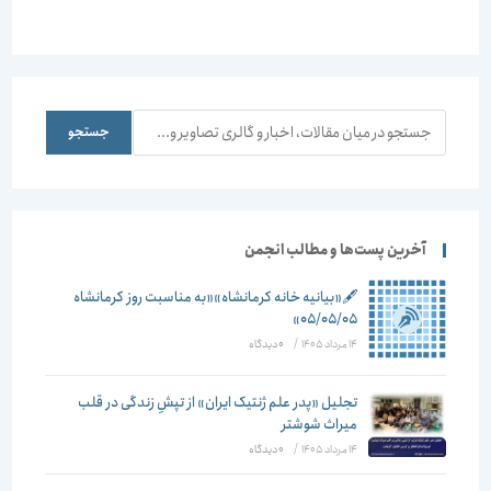
فرهنگی
تهران”
تضاد تهران”
تاریخی
بوشهر”
جستجو
جستجو
آخرین پست‌ها و مطالب انجمن
🖋️«بیانیه خانه کرمانشاه»«به مناسبت روز کرمانشاه
۰۵/۰۵/۰۵»
14 مرداد 1405
/
۰ دیدگاه
تجلیل «پدر علم ژنتیک ایران» از تپشِ زندگی در قلب
میراث شوشتر
14 مرداد 1405
/
۰ دیدگاه