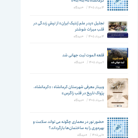
تغییر
کرمانشاه ۰۵/۰۵/۰۵»
14 مرداد 1405
/
۰ دیدگاه
تجلیل «پدر علم ژنتیک ایران» از تپشِ زندگی در
قلب میراث شوشتر
دهید
14 مرداد 1405
/
۰ دیدگاه
قلعه الموت ثبت جهانی شد
7 مرداد 1405
/
۰ دیدگاه
وبینار معرفی شهرستان کرمانشاه : «کرمانشاه،
پژواک تاریخ در قلب زاگرس»
5 مرداد 1405
/
۰ دیدگاه
حضور نور در معماری چگونه می تواند سلامت و
بهره‌وری را به ساختمان‌ها بازگرداند؟
10 تیر 1405
/
۰ دیدگاه