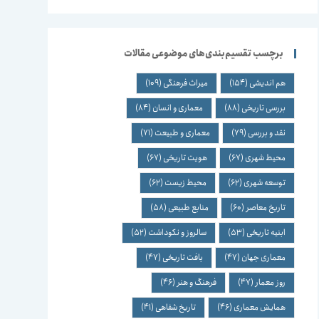
برچسب تقسیم‌بندی‌های موضوعی مقالات
هم اندیشی
(154)
میراث فرهنگی
(109)
بررسی تاریخی
(88)
معماری و انسان
(84)
نقد و بررسی
(79)
معماری و طبیعت
(71)
محیط شهری
(67)
هویت تاریخی
(67)
توسعه شهری
(62)
محیط زیست
(62)
تاریخ معاصر
(60)
منابع طبیعی
(58)
ابنیه تاریخی
(53)
سالروز و نکوداشت
(52)
معماری جهان
(47)
بافت تاریخی
(47)
روز معمار
(47)
فرهنگ و هنر
(46)
همایش معماری
(46)
تاریخ شفاهی
(41)