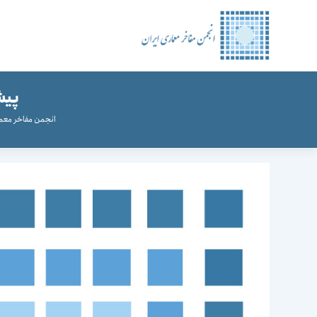
رش
ه
حتوا
پیش
انجمن مفاخر معما