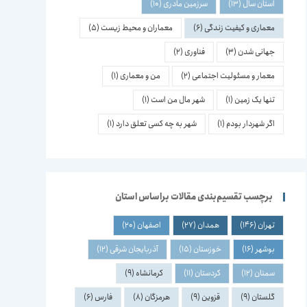
استان سال
(13)
سرزمین مادری
(10)
معماری و کیفیت زندگی
(6)
معماران و محیط زیست
(5)
جهانی شدن
(3)
فناوری
(2)
معمار و مسئولیت اجتماعی
(2)
من و معماری
(1)
تنها یک زمین
(1)
شهر مال من است
(1)
اگر شهردار بودم
(1)
شهر به چه کسی تعلق دارد
(1)
برچسب تقسیم‌بندی مقالات براساس استان
تهران
(146)
همدان
(27)
اصفهان
(20)
بوشهر
(16)
خوزستان
(15)
آذربایجان شرقی
(12)
سمنان
(12)
کردستان
(11)
کرمانشاه
(9)
گلستان
(9)
قزوین
(9)
هرمزگان
(8)
فارس
(6)