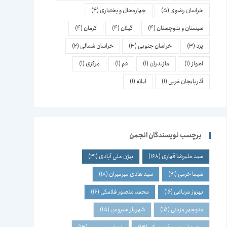
خراسان رضوی
(5)
چهارمحال و بختیاری
(4)
سیستان و بلوچستان
(4)
گیلان
(4)
کرمان
(4)
یزد
(3)
خراسان جنوبی
(3)
خراسان شمالی
(2)
اهواز
(1)
مازندران
(1)
قم
(1)
مرکزی
(1)
آذربایجان غربی
(1)
ایلام
(1)
برچسب نویسندگان انجمن
سید علیرضا قهاری
(168)
بیژن علی آبادی
(31)
شیما خرمی
(21)
سید هادی میرمیران
(18)
بهروز مرباغی
(16)
محمد منصور فلامکی
(16)
منوچهر مزینی
(15)
شهریار سیروس
(15)