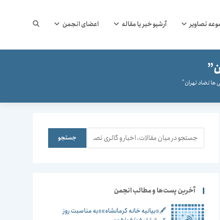
جستجوی
وعه تصاویر
آرشیو خبر یا مقاله
اعضای انجمن
ن”
وب
 ها تضاد تهران”
سایت
جستجو
جستجو
را
آخرین پست‌ها و مطالب انجمن
🖋️«بیانیه خانه کرمانشاه»«به مناسبت روز