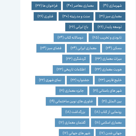
شهرسازی
(41)
معماری معاصر
(40)
فراخوان ها
(32)
معماری سبز
(31)
سنت و مدرنیته
(30)
فناوری
(26)
توسعه پایدار
(26)
باغ ایرانی
(26)
نابودی و تخریب
(25)
دوسالانه کتاب
(24)
مسکن
(24)
معماری ایرانی
(24)
فضای سبز
(24)
میراث معماری
(23)
گردشگری
(23)
هویت معماری
(23)
اطلاعات تاریخی
(23)
خلیج فارس
(23)
جشنواره
(22)
نمای شهری
(22)
شهر های باستانی
(21)
جایزه معماری
(21)
بین الملل
(21)
فناوری های نوین ساختمانی
(19)
رونمایی از کتاب
(18)
بزرگداشت
(18)
معماری اسلامی
(18)
گفتمان معماری
(17)
جهانی شدن
(17)
شهر های جهانی
(17)