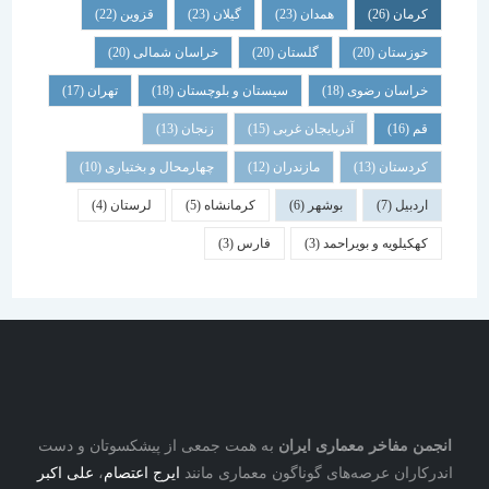
کرمان
(26)
همدان
(23)
گیلان
(23)
قزوین
(22)
خوزستان
(20)
گلستان
(20)
خراسان شمالی
(20)
خراسان رضوی
(18)
سیستان و بلوچستان
(18)
تهران
(17)
قم
(16)
آذربایجان غربی
(15)
زنجان
(13)
کردستان
(13)
مازندران
(12)
چهارمحال و بختیاری
(10)
اردبیل
(7)
بوشهر
(6)
کرمانشاه
(5)
لرستان
(4)
کهکیلویه و بویراحمد
(3)
فارس
(3)
نجمن مفاخر معماری ایران
به همت جمعی از پیشکسوتان و دست
درکاران عرصه‌های گوناگون معماری مانند
ایرج اعتصام
،
علی اکبر