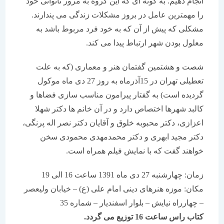
انجام دهیم. به گونه ای که این گروه به مرور ناتوانی خود
را مهمترین عامل در بروز مشکلات زندگی می پندارند.
مشکلی که پیش از آن که به خود فرد مربوط باشد به
معلول بودن شهر ارتباط پیدا می کند.
شصت و هشتمین گفتمان هنر و معماری (که به علت
تعطیلی تهران در 15آذرماه به روز 27 دی ماه موکول
گردیده است) به گفتار پیرامون مناسب سازی فضاها و
کالبد شهرها اختصاص دارد و در آن خانم ها دکتر شهلا
اعزازی، دکتر محبوبه خلوق و آقایان دکتر نصر اله پرنگی،
دکتر مجید ابهری و دکتر محمدمهدی محمودی سخن
خواهند گفت که با نمایش فیلم همراه است.
زمان: چهارشنبه 27 دی ماه 1391 ساعت 16 الی 19
مکان: موزه هنرهای دینی امام علی (ع) – خیابان ولیعصر
– چهارراه نیایش – بلوار اسفندیار – شماره 35
کتاب راس ساعت 16 توزیع می گردد.