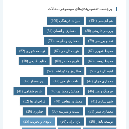
برچسب تقسیم‌بندی‌های موضوعی مقالات
هم اندیشی
(154)
میراث فرهنگی
(109)
بررسی تاریخی
(88)
معماری و انسان
(84)
نقد و بررسی
(79)
معماری و طبیعت
(71)
محیط شهری
(67)
هویت تاریخی
(67)
توسعه شهری
(62)
محیط زیست
(62)
تاریخ معاصر
(60)
منابع طبیعی
(58)
ابنیه تاریخی
(53)
سالروز و نکوداشت
(52)
معماری جهان
(47)
بافت تاریخی
(47)
روز معمار
(47)
فرهنگ و هنر
(46)
همایش معماری
(46)
تاریخ شفاهی
(41)
شهرسازی
(41)
معماری معاصر
(40)
فراخوان ها
(32)
معماری سبز
(31)
سنت و مدرنیته
(30)
فناوری
(26)
توسعه پایدار
(26)
باغ ایرانی
(26)
نابودی و تخریب
(25)