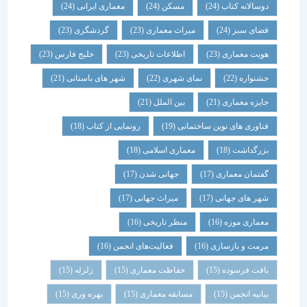
دوسالانه کتاب
(24)
مسکن
(24)
معماری ایرانی
(24)
فضای سبز
(24)
میراث معماری
(23)
گردشگری
(23)
هویت معماری
(23)
اطلاعات تاریخی
(23)
خلیج فارس
(23)
جشنواره
(22)
نمای شهری
(22)
شهر های باستانی
(21)
جایزه معماری
(21)
بین الملل
(21)
فناوری های نوین ساختمانی
(19)
رونمایی از کتاب
(18)
بزرگداشت
(18)
معماری اسلامی
(18)
گفتمان معماری
(17)
جهانی شدن
(17)
شهر های جهانی
(17)
میراث جهانی
(17)
معماری موزه
(16)
منظر تاریخی
(16)
مرمت و بازسازی
(16)
فعالیت‌های انجمن
(16)
بافت فرسوده
(15)
حفاظت معماری
(15)
زلزله
(15)
بیانیه انجمن
(15)
مسابقه معماری
(15)
بهره وری
(15)