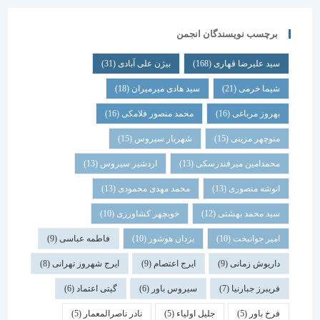
برچسب نویسندگان انجمن
سید علیرضا قهاری
(168)
بیژن علی آبادی
(31)
شیما خرمی
(21)
سید هادی میرمیران
(18)
بهروز مرباغی
(16)
محمد منصور فلامکی
(16)
منوچهر مزینی
(15)
شهریار سیروس
(15)
محمدامین میرفندرسکی
(13)
اردشیر سیروس
(13)
انوشه منصوری
(13)
محمد مهدی محمودی
(13)
سید محمد بهشتی
(12)
خوبچهر کشاورزی
(10)
امیر جوانبخت
(10)
یزدان هوشور
(10)
فاطمه عباسی
(9)
داریوش زمانی
(9)
ایرج اعتصام
(9)
ایرج شهروز تهرانی
(8)
فریبرز جبارنیا
(7)
سیروس باور
(6)
گیتی اعتماد
(6)
فرخ باور
(5)
جلیل اولیاء
(5)
نادر ناصرالمعمار
(5)