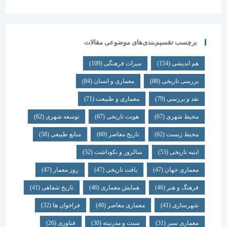
برچسب تقسیم‌بندی‌های موضوعی مقالات
هم اندیشی
(154)
میراث فرهنگی
(109)
بررسی تاریخی
(88)
معماری و انسان
(84)
نقد و بررسی
(79)
معماری و طبیعت
(71)
محیط شهری
(67)
هویت تاریخی
(67)
توسعه شهری
(62)
محیط زیست
(62)
تاریخ معاصر
(60)
منابع طبیعی
(58)
ابنیه تاریخی
(53)
سالروز و نکوداشت
(52)
معماری جهان
(47)
بافت تاریخی
(47)
روز معمار
(47)
فرهنگ و هنر
(46)
همایش معماری
(46)
تاریخ شفاهی
(41)
شهرسازی
(41)
معماری معاصر
(40)
فراخوان ها
(32)
معماری سبز
(31)
سنت و مدرنیته
(30)
فناوری
(26)