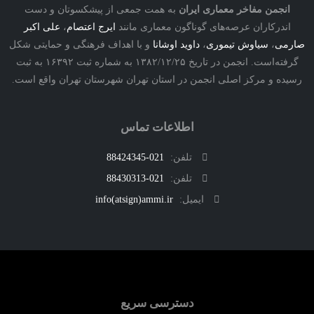
نجمن مفاخر معماری ایران
به همت جمعی از پیشکسوتان و دست
درکاران عرصه‌های گوناگون معماری مانند
ایرج اعتصام
،
علی اکبر
ی
،
سیاوش تیموری
،
داوید اوشانا
و با اهداف فرهنگی و حمایتی شکل
گرفته‌است. انجمن در تاریخ ۱۳۸۲/۱۲/۲۵ به شماره ثبت ۱۶۳۹۲ به ثبت
ه و مرکز اصلی انجمن در استان تهران شهرستان تهران واقع است.
اطلاعات تماس
تلفن:
021-88424345
تلفن:
021-88430313
ایمیل:
info(atsign)ammi.ir
دسترسی سریع