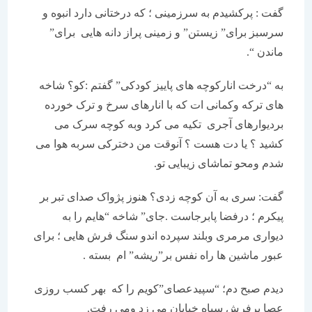
گفت : پرکشیدم به سرزمینی ؛ که درختانی دارد انبوه و
سرسبز برای” زیستن” و زمینی پراز دانه هایی برای”
ماندن “.
به “درخت انارکوچه های پاییز کودکی” گفتم :کو؟ شاخه
های ترکه وکمانی ات که با انارهای سرخ و ترک خورده
بردیوارهای آجری تکیه می کرد وبه کوچه سرک می
کشید ؟ یا دت هست ؟ آنوقت من دخترکی سربه هوا می
شدم ومحو تماشای زیبایی تو.
گفت: سری به آن کوچه زدی؟ هنوز پژواک صدای تبر بر
پیکرم ؛ درفضا پابرجاست .جای” شاخه “هایم را به
دیواری مرمری وبلند سپرده اندو سنگ فرش هایی ؛ برای
عبور ماشین ها راه نفس بر”ریشه” ام بسته .
دیدم صبح دم؛ “سپیدعصای”کویم را که بهر کسب روزی
عصا برفرش سیاه خیابان می زد ومی رفت.