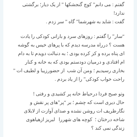
گفتم : می دانم” کوچ گنجشکها ” از یک دیار؛ برگشتی
ندارد!
گفت : شاید به شهرشما” گاه ” سر زدم .
“سار” را گفتم : روزهای سرد و بارانی کودکی را یادت
هست ؟ درراه مدرسه دیدم که با پرهای خیس به گوشه
ای پناه برده و کز کرده بودی ؛ به دنبالت دویدم تا به دام
ام افتادی و درمیان دودستم بودی که به خانه و کنار
بخاری رسیدیم ؛ ومن آن شب از حضورزیبا و لطیف ات ”
راحت خواب کودکی” را از یاد بردم .
وتو صبح فردا درحیاط خانه پر کشیدی و رفتی !
حال دیری است که چشم ؛ بر “پر”های پر نقش و
نگارظریف ات روشن نشده و صدای آوازت از لابلای
شاخه درختان ؛ کوچه های شهررا لبریز ازهیاهوی
زندگی نمی کند ؟