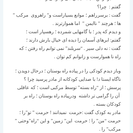
گفتم : چرا؟
گفت : برسرراهم ؛ موانع بسیاراست و” راهروی مرکب ”
ها ؛ هرچند ” ناایمن ” اما هموارترند .
و دیدم که پدر ؛ با گامهایی شمرده ؛ رهسپار است ؛
گفتم: ابرهای آسمان را دیده ای خیال بارش دارند ؛
گفت : نه دلی سیر . “سربلند” نمی توانم راه رفتن ؛ که
راه نا هموارست و زانوانم کم توان .
وباز دیدم کودکی را در پیاده راه بوستان ؛ درحال دویدن ؛
ناگاه ایستا د! با صدایی کودکانه از مادر پرسید چرا ؟
پرسش ؛ از “راه بسته” توسط مرکبی است ؛ که عاقلی
آن را گرامی تر داشته ودرپیاده راه بوستان ؛ راه بر
کودکان بسته .
مادر به کودک گفت :حرمت نمیدانند ! حرمت ” تو”را ؛
حرمت “من” را ؛ حرمت این” زمین” و این “راه”وحتی ”
مرکب” را .