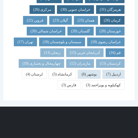
هرمزگان
(31)
خراسان جنوبی
(30)
مرکزی
(26)
کرمان
(26)
همدان
(23)
گیلان
(23)
قزوین
(22)
خوزستان
(20)
گلستان
(20)
خراسان شمالی
(20)
خراسان رضوی
(18)
سیستان و بلوچستان
(18)
تهران
(17)
قم
(16)
آذربایجان غربی
(15)
زنجان
(13)
کردستان
(13)
مازندران
(12)
چهارمحال و بختیاری
(10)
اردبیل
(7)
بوشهر
(6)
کرمانشاه
(5)
لرستان
(4)
کهکیلویه و بویراحمد
(3)
فارس
(3)