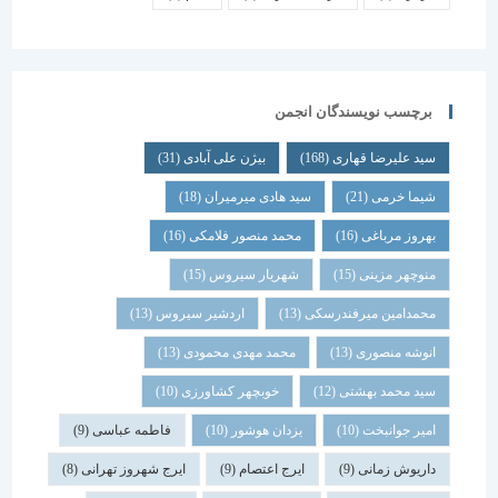
برچسب نویسندگان انجمن
سید علیرضا قهاری
(168)
بیژن علی آبادی
(31)
شیما خرمی
(21)
سید هادی میرمیران
(18)
بهروز مرباغی
(16)
محمد منصور فلامکی
(16)
منوچهر مزینی
(15)
شهریار سیروس
(15)
محمدامین میرفندرسکی
(13)
اردشیر سیروس
(13)
انوشه منصوری
(13)
محمد مهدی محمودی
(13)
سید محمد بهشتی
(12)
خوبچهر کشاورزی
(10)
امیر جوانبخت
(10)
یزدان هوشور
(10)
فاطمه عباسی
(9)
داریوش زمانی
(9)
ایرج اعتصام
(9)
ایرج شهروز تهرانی
(8)