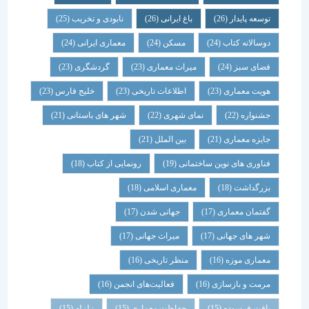
توسعه پایدار
(26)
باغ ایرانی
(26)
نابودی و تخریب
(25)
دوسالانه کتاب
(24)
مسکن
(24)
معماری ایرانی
(24)
فضای سبز
(24)
میراث معماری
(23)
گردشگری
(23)
هویت معماری
(23)
اطلاعات تاریخی
(23)
خلیج فارس
(23)
جشنواره
(22)
نمای شهری
(22)
شهر های باستانی
(21)
جایزه معماری
(21)
بین الملل
(21)
فناوری های نوین ساختمانی
(19)
رونمایی از کتاب
(18)
بزرگداشت
(18)
معماری اسلامی
(18)
گفتمان معماری
(17)
جهانی شدن
(17)
شهر های جهانی
(17)
میراث جهانی
(17)
معماری موزه
(16)
منظر تاریخی
(16)
مرمت و بازسازی
(16)
فعالیت‌های انجمن
(16)
بافت فرسوده
(15)
حفاظت معماری
(15)
زلزله
(15)