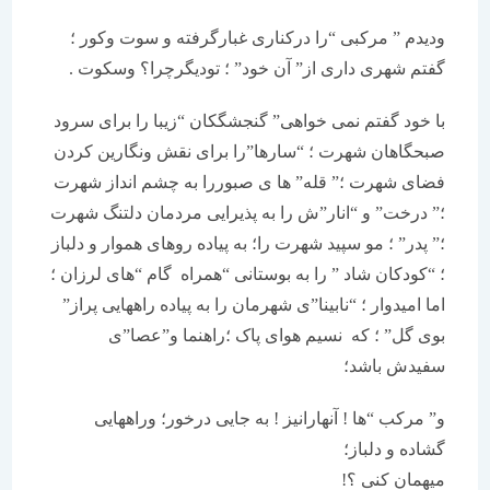
ودیدم ” مرکبی “را درکناری غبارگرفته و سوت وکور ؛
گفتم شهری داری از” آن خود” ؛ تودیگرچرا؟ وسکوت .
با خود گفتم نمی خواهی” گنجشگکان “زیبا را برای سرود
صبحگاهان شهرت ؛ “سارها”را برای نقش ونگارین کردن
فضای شهرت ؛” قله” ها ی صبوررا به چشم انداز شهرت
؛” درخت” و “انار”ش را به پذیرایی مردمان دلتنگ شهرت
؛” پدر” ؛ مو سپید شهرت را؛ به پیاده روهای هموار و دلباز
؛ “کودکان شاد ” را به بوستانی “همراه گام “های لرزان ؛
اما امیدوار ؛ “نابینا”ی شهرمان را به پیاده راههایی پراز”
بوی گل” ؛ که نسیم هوای پاک ؛راهنما و”عصا”ی
سفیدش باشد؛
و” مرکب “ها ! آنهارانیز ! به جایی درخور؛ وراههایی
گشاده و دلباز؛
میهمان کنی ؟!