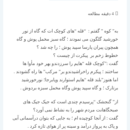
زمان
4 دقیقه مطالعه
مطالعه:
به” کوه ” گفتم : “قله “های کوچک ات که گاه از نور
خورشید گلگون می نمودند ؛ گاه سبز مخمل پوش و گاه
همچون پیران پارسا سپید پوش ؛ را چه شد ؟
خطوط زخم بر پیکرت از چیست ؟
گفت :”کوچک قله “هایم را سرزدندو بهر خود مأوا ها
ساختند ؛ پیکرم راخراشیدندو بر” مرکب” ها راه گشودند .
اما هنوز”بلند قله “هایم استوارند وپابرجا؛ نورخورشید
برتارک ؛ و گاه سپید پوش وگاه مخمل سبزه بردوش .
از” گنجشک “پرسیدم چندی است که جیک جیک های
صبحگاهانت مردم شهر را به نشاط نمی آورد؟
گفت : از آنجا کوچیده ام ؛ به جایی که بتوان درآسمانی آبی
و پاک به پرواز درآمد و سینه پر از هوای تازه کرد .