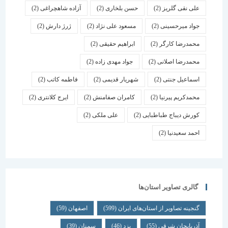
علی نقی گلریز
(2)
حسن بلخاری
(2)
آزاده شاهچراغی
(2)
جواد میرحسینی
(2)
مسعود علی نژاد
(2)
ژرژ دارش
(2)
محمدرضا کارگر
(2)
ابراهیم حقیقی
(2)
محمدرضا اصلانی
(2)
جواد مهدی زاده
(2)
اسماعیل جنتی
(2)
شهریار قدیمی
(2)
فاطمه کاتب
(2)
محمدکریم پیرنیا
(2)
کامران صفامنش
(2)
ایرج کلانتری
(2)
کورش دیباج طباطبایی
(2)
علی ملکی
(2)
احمد سعیدنیا
(2)
گالری تصاویر استان‌ها
گنجینه تصاویر از استان‌های ایران
(599)
اصفهان
(59)
آذربایجان شرقی
(55)
یزد
(46)
سمنان
(39)