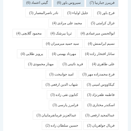
فریبرز جبارنیا
(7)
سیروس باور
(6)
گیتی اعتماد
(6)
فرخ باور
(5)
جلیل اولیاء
(5)
نادر ناصرالمعمار
(5)
غزال کرامتی
(5)
محمد علی مرادی
(4)
ابوالحسن میرعمادی
(4)
ثریا بیرشک
(4)
محمود گلابچی
(4)
نسیم ایرانمنش
(4)
سید حمید میرمیران
(4)
ساناز افتخار زاده
(4)
مهرداد بهمنی
(4)
پرویز طلایی
(4)
علی طاهری
(4)
فرید نائینی
(3)
مهناز محمودی
(3)
فرخ محمدزاده مهر
(3)
امید جوانبخت
(3)
کیکاووس امینی
(3)
شهاب الدین ارفعی
(3)
فاطمه ظفرنژاد
(3)
کتایون تقی زاده
(3)
اسكندر مختاری
(3)
فرامرز پارسی
(3)
عبدالمجید ارفعی
(3)
عبدالعزیز فرمانفرماییان
(3)
فریال جواهریان
(2)
حسین سلطان زاده
(2)