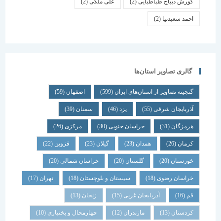
کورش دیباج طباطبایی
(2)
علی ملکی
(2)
احمد سعیدنیا
(2)
گالری تصاویر استان‌ها
گنجینه تصاویر از استان‌های ایران
(599)
اصفهان
(59)
آذربایجان شرقی
(55)
یزد
(46)
سمنان
(39)
هرمزگان
(31)
خراسان جنوبی
(30)
مرکزی
(26)
کرمان
(26)
همدان
(23)
گیلان
(23)
قزوین
(22)
خوزستان
(20)
گلستان
(20)
خراسان شمالی
(20)
خراسان رضوی
(18)
سیستان و بلوچستان
(18)
تهران
(17)
قم
(16)
آذربایجان غربی
(15)
زنجان
(13)
کردستان
(13)
مازندران
(12)
چهارمحال و بختیاری
(10)