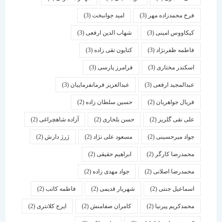
فرخ محمدزاده مهر
(3)
امید جوانبخت
(3)
کیکاووس امینی
(3)
شهاب الدین ارفعی
(3)
فاطمه ظفرنژاد
(3)
کتایون تقی زاده
(3)
اسكندر مختاری
(3)
فرامرز پارسی
(3)
عبدالمجید ارفعی
(3)
عبدالعزیز فرمانفرماییان
(3)
فریال جواهریان
(2)
حسین سلطان زاده
(2)
علی نقی گلریز
(2)
حسن بلخاری
(2)
آزاده شاهچراغی
(2)
جواد میرحسینی
(2)
مسعود علی نژاد
(2)
ژرژ دارش
(2)
محمدرضا کارگر
(2)
ابراهیم حقیقی
(2)
محمدرضا اصلانی
(2)
جواد مهدی زاده
(2)
اسماعیل جنتی
(2)
شهریار قدیمی
(2)
فاطمه کاتب
(2)
محمدکریم پیرنیا
(2)
کامران صفامنش
(2)
ایرج کلانتری
(2)