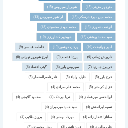
منوچهر مزینی
(15)
شهریار سیروس
(15)
محمدامین میرفندرسکی
(13)
اردشیر سیروس
(13)
انوشه منصوری
(13)
محمد مهدی محمودی
(13)
سید محمد بهشتی
(12)
خوبچهر کشاورزی
(10)
امیر جوانبخت
(10)
یزدان هوشور
(10)
فاطمه عباسی
(9)
داریوش زمانی
(9)
ایرج اعتصام
(9)
ایرج شهروز تهرانی
(8)
فریبرز جبارنیا
(7)
سیروس باور
(6)
گیتی اعتماد
(6)
فرخ باور
(5)
جلیل اولیاء
(5)
نادر ناصرالمعمار
(5)
غزال کرامتی
(5)
محمد علی مرادی
(4)
ابوالحسن میرعمادی
(4)
ثریا بیرشک
(4)
محمود گلابچی
(4)
نسیم ایرانمنش
(4)
سید حمید میرمیران
(4)
ساناز افتخار زاده
(4)
مهرداد بهمنی
(4)
پرویز طلایی
(4)
علی طاهری
(4)
فرید نائینی
(3)
مهناز محمودی
(3)