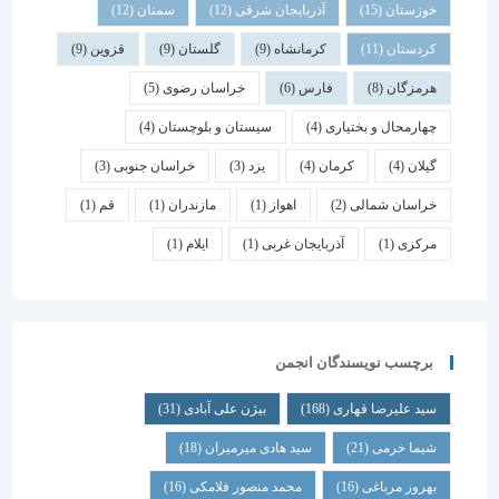
خوزستان
(15)
آذربایجان شرقی
(12)
سمنان
(12)
کردستان
(11)
کرمانشاه
(9)
گلستان
(9)
قزوین
(9)
هرمزگان
(8)
فارس
(6)
خراسان رضوی
(5)
چهارمحال و بختیاری
(4)
سیستان و بلوچستان
(4)
گیلان
(4)
کرمان
(4)
یزد
(3)
خراسان جنوبی
(3)
خراسان شمالی
(2)
اهواز
(1)
مازندران
(1)
قم
(1)
مرکزی
(1)
آذربایجان غربی
(1)
ایلام
(1)
برچسب نویسندگان انجمن
سید علیرضا قهاری
(168)
بیژن علی آبادی
(31)
شیما خرمی
(21)
سید هادی میرمیران
(18)
بهروز مرباغی
(16)
محمد منصور فلامکی
(16)