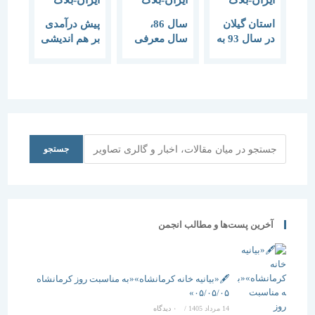
استان گیلان
سال 86،
پیش درآمدی
در سال 93 به
سال معرفی
بر هم اندیشی
ایران و جهان
سمنان به
مشاهیر گیلان
معرفی
ایرانیان و
“گیلان
می‌شود
جهان است
شناخت”
جستجو
جستجو
آخرین پست‌ها و مطالب انجمن
🖋️«بیانیه خانه کرمانشاه»«به مناسبت روز کرمانشاه
۰۵/۰۵/۰۵»
14 مرداد 1405
/
۰ دیدگاه