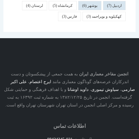
اردبیل
(7)
بوشهر
(6)
کرمانشاه
(5)
لرستان
(4)
کهکیلویه و بویراحمد
(3)
فارس
(3)
نجمن مفاخر معماری ایران
به همت جمعی از پیشکسوتان و دست
درکاران عرصه‌های گوناگون معماری مانند
ایرج اعتصام
،
علی اکبر
ی
،
سیاوش تیموری
،
داوید اوشانا
و با اهداف فرهنگی و حمایتی شکل
گرفته‌است. انجمن در تاریخ ۱۳۸۲/۱۲/۲۵ به شماره ثبت ۱۶۳۹۲ به ثبت
ه و مرکز اصلی انجمن در استان تهران شهرستان تهران واقع است.
اطلاعات تماس