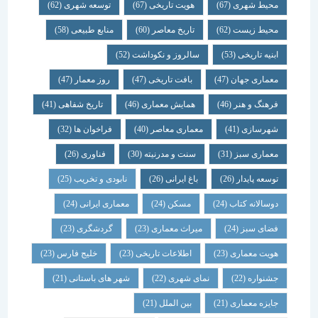
محیط شهری
(67)
هویت تاریخی
(67)
توسعه شهری
(62)
محیط زیست
(62)
تاریخ معاصر
(60)
منابع طبیعی
(58)
ابنیه تاریخی
(53)
سالروز و نکوداشت
(52)
معماری جهان
(47)
بافت تاریخی
(47)
روز معمار
(47)
فرهنگ و هنر
(46)
همایش معماری
(46)
تاریخ شفاهی
(41)
شهرسازی
(41)
معماری معاصر
(40)
فراخوان ها
(32)
معماری سبز
(31)
سنت و مدرنیته
(30)
فناوری
(26)
توسعه پایدار
(26)
باغ ایرانی
(26)
نابودی و تخریب
(25)
دوسالانه کتاب
(24)
مسکن
(24)
معماری ایرانی
(24)
فضای سبز
(24)
میراث معماری
(23)
گردشگری
(23)
هویت معماری
(23)
اطلاعات تاریخی
(23)
خلیج فارس
(23)
جشنواره
(22)
نمای شهری
(22)
شهر های باستانی
(21)
جایزه معماری
(21)
بین الملل
(21)