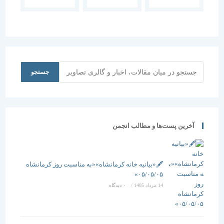
گفتمان
گفتمان هنر و
گفتمان هنر و
معماری با یاد
معماری “نقد
معماری
استاد دکتر
و بررسی هنر
حکمت
محمد امین
و معماری
اسلامی در
میرفندرسکی
معاصر”
هنر و معماری
جستجو
جستجو
آخرین پست‌ها و مطالب انجمن
🖋️«بیانیه خانه کرمانشاه»«به مناسبت روز کرمانشاه
۰۵/۰۵/۰۵»
14 مرداد 1405
/
۰ دیدگاه