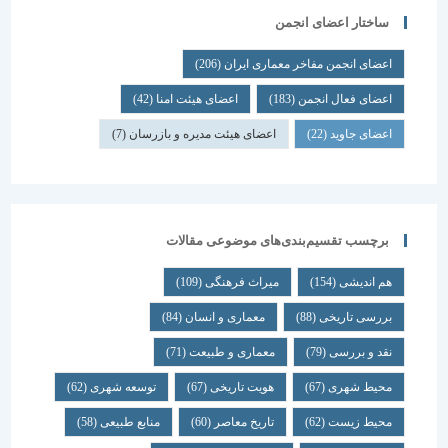
ساختار اعضای انجمن
اعضای انجمن مفاخر معماری ایران
(206)
اعضای فعال انجمن
(183)
اعضای هیئت امنا
(42)
اعضای جاوید
(22)
اعضای هیئت مدیره و بازرسان
(7)
برچسب تقسیم‌بندی‌های موضوعی مقالات
هم اندیشی
(154)
میراث فرهنگی
(109)
بررسی تاریخی
(88)
معماری و انسان
(84)
نقد و بررسی
(79)
معماری و طبیعت
(71)
محیط شهری
(67)
هویت تاریخی
(67)
توسعه شهری
(62)
محیط زیست
(62)
تاریخ معاصر
(60)
منابع طبیعی
(58)