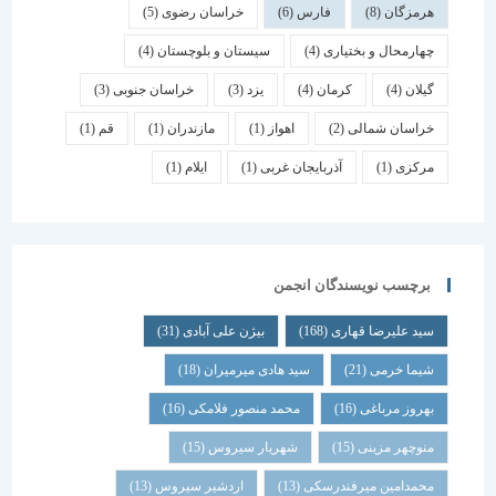
هرمزگان
(8)
فارس
(6)
خراسان رضوی
(5)
چهارمحال و بختیاری
(4)
سیستان و بلوچستان
(4)
گیلان
(4)
کرمان
(4)
یزد
(3)
خراسان جنوبی
(3)
خراسان شمالی
(2)
اهواز
(1)
مازندران
(1)
قم
(1)
مرکزی
(1)
آذربایجان غربی
(1)
ایلام
(1)
برچسب نویسندگان انجمن
سید علیرضا قهاری
(168)
بیژن علی آبادی
(31)
شیما خرمی
(21)
سید هادی میرمیران
(18)
بهروز مرباغی
(16)
محمد منصور فلامکی
(16)
منوچهر مزینی
(15)
شهریار سیروس
(15)
محمدامین میرفندرسکی
(13)
اردشیر سیروس
(13)