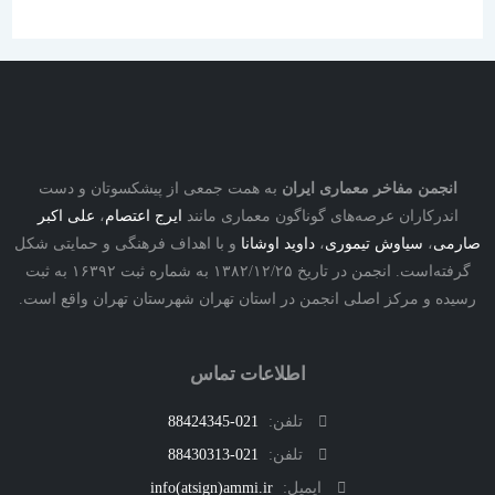
نجمن مفاخر معماری ایران
به همت جمعی از پیشکسوتان و دست
درکاران عرصه‌های گوناگون معماری مانند
ایرج اعتصام
،
علی اکبر
ی
،
سیاوش تیموری
،
داوید اوشانا
و با اهداف فرهنگی و حمایتی شکل
گرفته‌است. انجمن در تاریخ ۱۳۸۲/۱۲/۲۵ به شماره ثبت ۱۶۳۹۲ به ثبت
ه و مرکز اصلی انجمن در استان تهران شهرستان تهران واقع است.
اطلاعات تماس
تلفن:
021-88424345
تلفن:
021-88430313
ایمیل:
info(atsign)ammi.ir