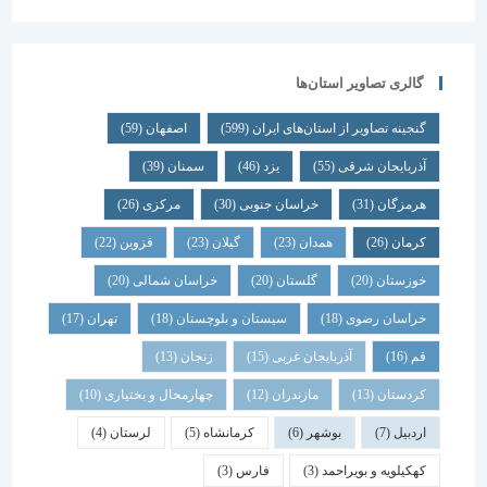
گالری تصاویر استان‌ها
گنجینه تصاویر از استان‌های ایران
(599)
اصفهان
(59)
آذربایجان شرقی
(55)
یزد
(46)
سمنان
(39)
هرمزگان
(31)
خراسان جنوبی
(30)
مرکزی
(26)
کرمان
(26)
همدان
(23)
گیلان
(23)
قزوین
(22)
خوزستان
(20)
گلستان
(20)
خراسان شمالی
(20)
خراسان رضوی
(18)
سیستان و بلوچستان
(18)
تهران
(17)
قم
(16)
آذربایجان غربی
(15)
زنجان
(13)
کردستان
(13)
مازندران
(12)
چهارمحال و بختیاری
(10)
اردبیل
(7)
بوشهر
(6)
کرمانشاه
(5)
لرستان
(4)
کهکیلویه و بویراحمد
(3)
فارس
(3)