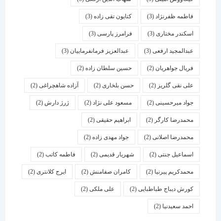
فاطمه ظفرنژاد
(3)
کتایون تقی زاده
(3)
اسكندر مختاری
(3)
فرامرز پارسی
(3)
عبدالمجید ارفعی
(3)
عبدالعزیز فرمانفرماییان
(3)
فریال جواهریان
(2)
حسین سلطان زاده
(2)
علی نقی گلریز
(2)
حسن بلخاری
(2)
آزاده شاهچراغی
(2)
جواد میرحسینی
(2)
مسعود علی نژاد
(2)
ژرژ دارش
(2)
محمدرضا کارگر
(2)
ابراهیم حقیقی
(2)
محمدرضا اصلانی
(2)
جواد مهدی زاده
(2)
اسماعیل جنتی
(2)
شهریار قدیمی
(2)
فاطمه کاتب
(2)
محمدکریم پیرنیا
(2)
کامران صفامنش
(2)
ایرج کلانتری
(2)
کورش دیباج طباطبایی
(2)
علی ملکی
(2)
احمد سعیدنیا
(2)