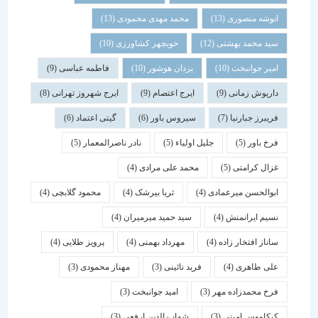
انوشه منصوری
(13)
محمد مهدی محمودی
(13)
سید محمد بهشتی
(12)
خوبچهر کشاورزی
(10)
امیر جوانبخت
(10)
یزدان هوشور
(10)
فاطمه عباسی
(9)
داریوش زمانی
(9)
ایرج اعتصام
(9)
ایرج شهروز تهرانی
(8)
فریبرز جبارنیا
(7)
سیروس باور
(6)
گیتی اعتماد
(6)
فرخ باور
(5)
جلیل اولیاء
(5)
نادر ناصرالمعمار
(5)
غزال کرامتی
(5)
محمد علی مرادی
(4)
ابوالحسن میرعمادی
(4)
ثریا بیرشک
(4)
محمود گلابچی
(4)
نسیم ایرانمنش
(4)
سید حمید میرمیران
(4)
ساناز افتخار زاده
(4)
مهرداد بهمنی
(4)
پرویز طلایی
(4)
علی طاهری
(4)
فرید نائینی
(3)
مهناز محمودی
(3)
فرخ محمدزاده مهر
(3)
امید جوانبخت
(3)
کیکاووس امینی
(3)
شهاب الدین ارفعی
(3)