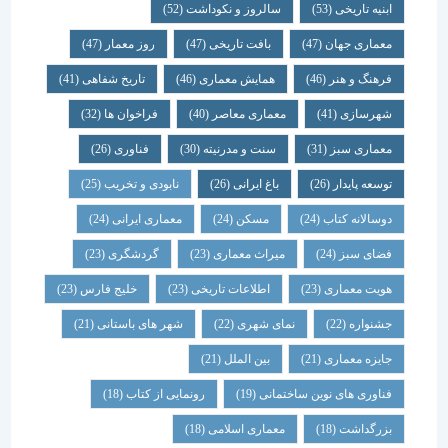
ابنیه تاریخی
(53)
سالروز و نکوداشت
(52)
معماری جهان
(47)
بافت تاریخی
(47)
روز معمار
(47)
فرهنگ و هنر
(46)
همایش معماری
(46)
تاریخ شفاهی
(41)
شهرسازی
(41)
معماری معاصر
(40)
فراخوان ها
(32)
معماری سبز
(31)
سنت و مدرنیته
(30)
فناوری
(26)
توسعه پایدار
(26)
باغ ایرانی
(26)
نابودی و تخریب
(25)
دوسالانه کتاب
(24)
مسکن
(24)
معماری ایرانی
(24)
فضای سبز
(24)
میراث معماری
(23)
گردشگری
(23)
هویت معماری
(23)
اطلاعات تاریخی
(23)
خلیج فارس
(23)
جشنواره
(22)
نمای شهری
(22)
شهر های باستانی
(21)
جایزه معماری
(21)
بین الملل
(21)
فناوری های نوین ساختمانی
(19)
رونمایی از کتاب
(18)
بزرگداشت
(18)
معماری اسلامی
(18)