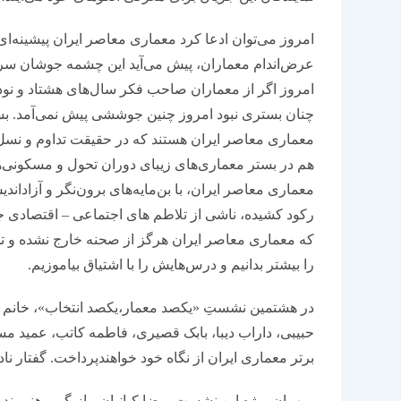
امروز می‌توان ادعا کرد معماری معاصر ایران پیشینه‌ای 
عرض‌اندام معماران، پیش می‌آید این چشمه جوشان سر با
امروز اگر از معماران صاحب فکر سال‌های هشتاد و نود 
چنان بستری نبود امروز چنین جوششی پیش نمی‌آمد. بسیار
معماری معاصر ایران هستند که در حقیقت تداوم و نسل 
هم در بستر معماری‌های زیبای دوران تحول و مسکونی‌ه
معماری معاصر ایران، با بن‌مایه‌های برون‌نگر و آزاد
رکود کشیده، ناشی از تلاطم های اجتماعی – اقتصادی جا
که معماری معاصر ایران هرگز از صحنه خارج نشده و تد
را بیشتر بدانیم و درس‌هایش را با اشتیاق بیاموزیم.
در هشتمین نشستِ «یکصد معمار،‌یکصد انتخاب»، خانم ها 
حبیبی، داراب دیبا، بابک قصیری، فاطمه کاتب، عمید مس
برتر معماری ایران از نگاه خود خواهندپرداخت. گفتار ن
میهمانِ ویژه این نشست، رضا کیانیان، بازیگر و هنرمند