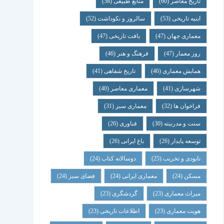
تاریخ معاصر
(60)
منابع طبیعی
(58)
ابنیه تاریخی
(53)
سالروز و نکوداشت
(52)
معماری جهان
(47)
بافت تاریخی
(47)
روز معمار
(47)
فرهنگ و هنر
(46)
همایش معماری
(46)
تاریخ شفاهی
(41)
شهرسازی
(41)
معماری معاصر
(40)
فراخوان ها
(32)
معماری سبز
(31)
سنت و مدرنیته
(30)
فناوری
(26)
توسعه پایدار
(26)
باغ ایرانی
(26)
نابودی و تخریب
(25)
دوسالانه کتاب
(24)
مسکن
(24)
معماری ایرانی
(24)
فضای سبز
(24)
میراث معماری
(23)
گردشگری
(23)
هویت معماری
(23)
اطلاعات تاریخی
(23)