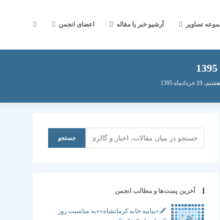
جستجوی
موعه تصاویر
آرشیو خبر یا مقاله
اعضای انجمن
وب
دماه 1395
سایت
جستجو
جستجو
را
آخرین پست‌ها و مطالب انجمن
🖋️«بیانیه خانه کرمانشاه»«به مناسبت روز