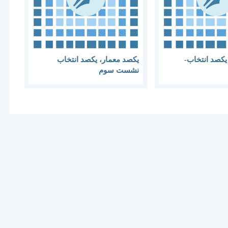
یکصد انتخاب-
یکصد معمار، یکصد انتخاب
نشست سوم