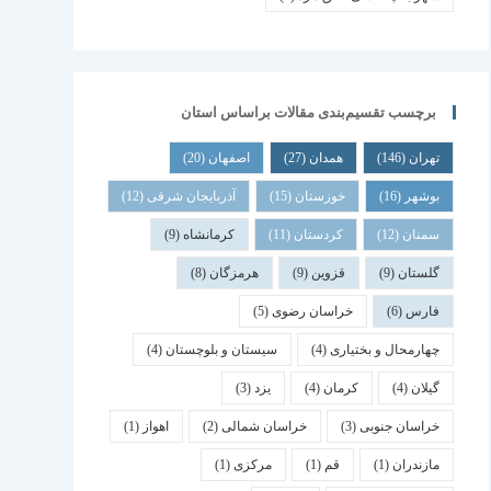
برچسب تقسیم‌بندی مقالات براساس استان
تهران
(146)
همدان
(27)
اصفهان
(20)
بوشهر
(16)
خوزستان
(15)
آذربایجان شرقی
(12)
سمنان
(12)
کردستان
(11)
کرمانشاه
(9)
گلستان
(9)
قزوین
(9)
هرمزگان
(8)
فارس
(6)
خراسان رضوی
(5)
چهارمحال و بختیاری
(4)
سیستان و بلوچستان
(4)
گیلان
(4)
کرمان
(4)
یزد
(3)
خراسان جنوبی
(3)
خراسان شمالی
(2)
اهواز
(1)
مازندران
(1)
قم
(1)
مرکزی
(1)