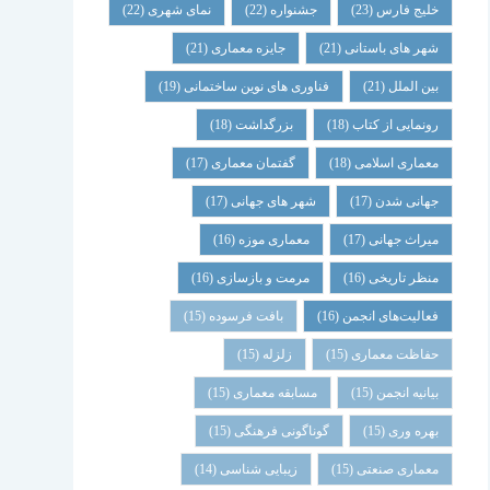
خلیج فارس
(23)
جشنواره
(22)
نمای شهری
(22)
شهر های باستانی
(21)
جایزه معماری
(21)
بین الملل
(21)
فناوری های نوین ساختمانی
(19)
رونمایی از کتاب
(18)
بزرگداشت
(18)
معماری اسلامی
(18)
گفتمان معماری
(17)
جهانی شدن
(17)
شهر های جهانی
(17)
میراث جهانی
(17)
معماری موزه
(16)
منظر تاریخی
(16)
مرمت و بازسازی
(16)
فعالیت‌های انجمن
(16)
بافت فرسوده
(15)
حفاظت معماری
(15)
زلزله
(15)
بیانیه انجمن
(15)
مسابقه معماری
(15)
بهره وری
(15)
گوناگونی فرهنگی
(15)
معماری صنعتی
(15)
زیبایی شناسی
(14)