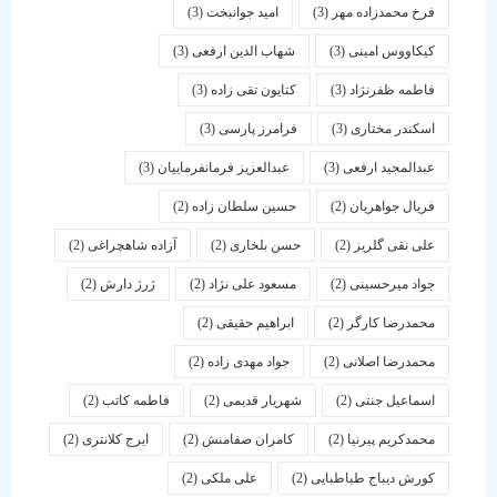
فرخ محمدزاده مهر
(3)
امید جوانبخت
(3)
کیکاووس امینی
(3)
شهاب الدین ارفعی
(3)
فاطمه ظفرنژاد
(3)
کتایون تقی زاده
(3)
اسكندر مختاری
(3)
فرامرز پارسی
(3)
عبدالمجید ارفعی
(3)
عبدالعزیز فرمانفرماییان
(3)
فریال جواهریان
(2)
حسین سلطان زاده
(2)
علی نقی گلریز
(2)
حسن بلخاری
(2)
آزاده شاهچراغی
(2)
جواد میرحسینی
(2)
مسعود علی نژاد
(2)
ژرژ دارش
(2)
محمدرضا کارگر
(2)
ابراهیم حقیقی
(2)
محمدرضا اصلانی
(2)
جواد مهدی زاده
(2)
اسماعیل جنتی
(2)
شهریار قدیمی
(2)
فاطمه کاتب
(2)
محمدکریم پیرنیا
(2)
کامران صفامنش
(2)
ایرج کلانتری
(2)
کورش دیباج طباطبایی
(2)
علی ملکی
(2)