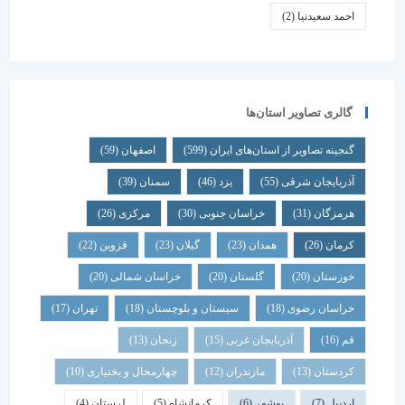
احمد سعیدنیا
(2)
گالری تصاویر استان‌ها
گنجینه تصاویر از استان‌های ایران
(599)
اصفهان
(59)
آذربایجان شرقی
(55)
یزد
(46)
سمنان
(39)
هرمزگان
(31)
خراسان جنوبی
(30)
مرکزی
(26)
کرمان
(26)
همدان
(23)
گیلان
(23)
قزوین
(22)
خوزستان
(20)
گلستان
(20)
خراسان شمالی
(20)
خراسان رضوی
(18)
سیستان و بلوچستان
(18)
تهران
(17)
قم
(16)
آذربایجان غربی
(15)
زنجان
(13)
کردستان
(13)
مازندران
(12)
چهارمحال و بختیاری
(10)
اردبیل
(7)
بوشهر
(6)
کرمانشاه
(5)
لرستان
(4)