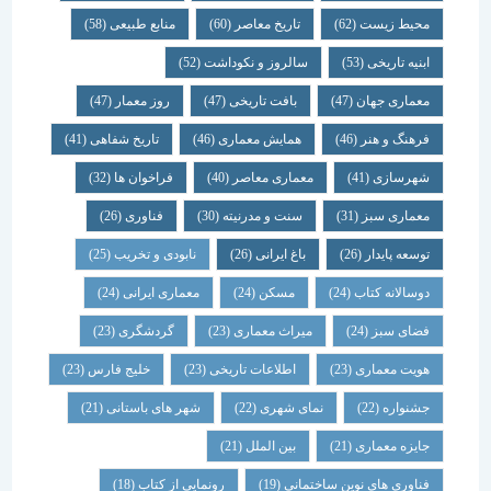
محیط زیست
(62)
تاریخ معاصر
(60)
منابع طبیعی
(58)
ابنیه تاریخی
(53)
سالروز و نکوداشت
(52)
معماری جهان
(47)
بافت تاریخی
(47)
روز معمار
(47)
فرهنگ و هنر
(46)
همایش معماری
(46)
تاریخ شفاهی
(41)
شهرسازی
(41)
معماری معاصر
(40)
فراخوان ها
(32)
معماری سبز
(31)
سنت و مدرنیته
(30)
فناوری
(26)
توسعه پایدار
(26)
باغ ایرانی
(26)
نابودی و تخریب
(25)
دوسالانه کتاب
(24)
مسکن
(24)
معماری ایرانی
(24)
فضای سبز
(24)
میراث معماری
(23)
گردشگری
(23)
هویت معماری
(23)
اطلاعات تاریخی
(23)
خلیج فارس
(23)
جشنواره
(22)
نمای شهری
(22)
شهر های باستانی
(21)
جایزه معماری
(21)
بین الملل
(21)
فناوری های نوین ساختمانی
(19)
رونمایی از کتاب
(18)