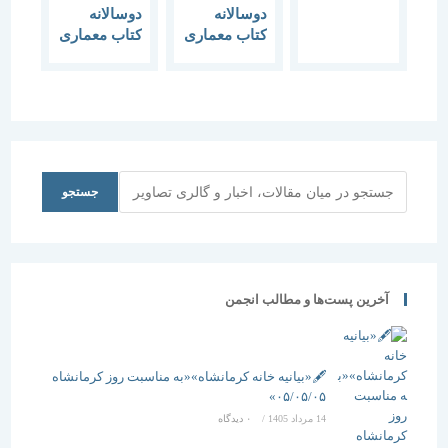
و شهرسازی”
دوسالانه
دوسالانه
( جایزه دکتر
کتاب معماری
کتاب معماری
منوچهر
و شهرسازی
و شهرسازی
مزینی ) تا ۲۰
(جایزه دکتر
(جایزه دکتر
دی ماه تمدید
منوچهر
منوچهر
شد.
مزینی)
مزینی) دوره
پنجم (1397-
1395)
جستجو
جستجو
آخرین پست‌ها و مطالب انجمن
🖋️«بیانیه خانه کرمانشاه»«به مناسبت روز کرمانشاه
۰۵/۰۵/۰۵»
14 مرداد 1405
/
۰ دیدگاه