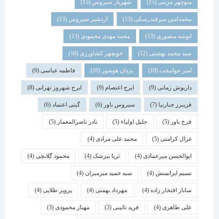
منوچهر مزینی
(15)
شهریار سیروس
(15)
محمدامین میرفندرسکی
(13)
اردشیر سیروس
(13)
انوشه منصوری
(13)
محمد مهدی محمودی
(13)
سید محمد بهشتی
(12)
خوبچهر کشاورزی
(10)
امیر جوانبخت
(10)
یزدان هوشور
(10)
فاطمه عباسی
(9)
داریوش زمانی
(9)
ایرج اعتصام
(9)
ایرج شهروز تهرانی
(8)
فریبرز جبارنیا
(7)
سیروس باور
(6)
گیتی اعتماد
(6)
فرخ باور
(5)
جلیل اولیاء
(5)
نادر ناصرالمعمار
(5)
غزال کرامتی
(5)
محمد علی مرادی
(4)
ابوالحسن میرعمادی
(4)
ثریا بیرشک
(4)
محمود گلابچی
(4)
نسیم ایرانمنش
(4)
سید حمید میرمیران
(4)
ساناز افتخار زاده
(4)
مهرداد بهمنی
(4)
پرویز طلایی
(4)
علی طاهری
(4)
فرید نائینی
(3)
مهناز محمودی
(3)