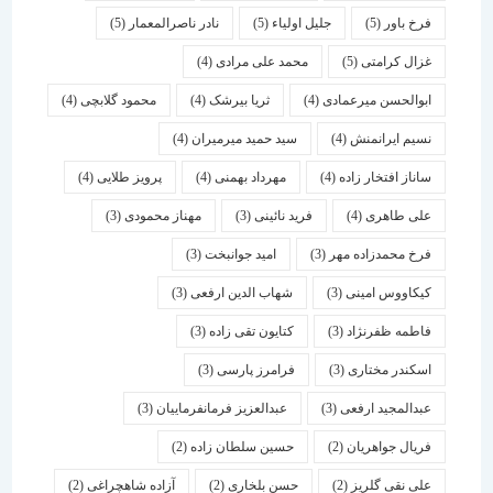
فرخ باور
(5)
جلیل اولیاء
(5)
نادر ناصرالمعمار
(5)
غزال کرامتی
(5)
محمد علی مرادی
(4)
ابوالحسن میرعمادی
(4)
ثریا بیرشک
(4)
محمود گلابچی
(4)
نسیم ایرانمنش
(4)
سید حمید میرمیران
(4)
ساناز افتخار زاده
(4)
مهرداد بهمنی
(4)
پرویز طلایی
(4)
علی طاهری
(4)
فرید نائینی
(3)
مهناز محمودی
(3)
فرخ محمدزاده مهر
(3)
امید جوانبخت
(3)
کیکاووس امینی
(3)
شهاب الدین ارفعی
(3)
فاطمه ظفرنژاد
(3)
کتایون تقی زاده
(3)
اسكندر مختاری
(3)
فرامرز پارسی
(3)
عبدالمجید ارفعی
(3)
عبدالعزیز فرمانفرماییان
(3)
فریال جواهریان
(2)
حسین سلطان زاده
(2)
علی نقی گلریز
(2)
حسن بلخاری
(2)
آزاده شاهچراغی
(2)