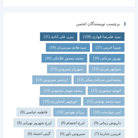
برچسب نویسندگان انجمن
سید علیرضا قهاری
(168)
بیژن علی آبادی
(31)
شیما خرمی
(21)
سید هادی میرمیران
(18)
بهروز مرباغی
(16)
محمد منصور فلامکی
(16)
منوچهر مزینی
(15)
شهریار سیروس
(15)
محمدامین میرفندرسکی
(13)
اردشیر سیروس
(13)
انوشه منصوری
(13)
محمد مهدی محمودی
(13)
سید محمد بهشتی
(12)
خوبچهر کشاورزی
(10)
امیر جوانبخت
(10)
یزدان هوشور
(10)
فاطمه عباسی
(9)
داریوش زمانی
(9)
ایرج اعتصام
(9)
ایرج شهروز تهرانی
(8)
فریبرز جبارنیا
(7)
سیروس باور
(6)
گیتی اعتماد
(6)