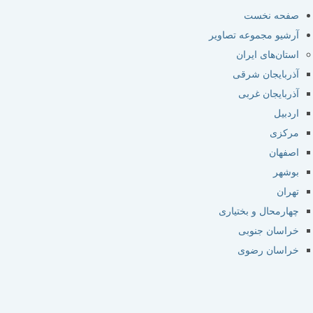
صفحه نخست
آرشیو مجموعه تصاویر
استان‌های ایران
آذربایجان شرقی
آذربایجان غربی
اردبیل
مرکزی
اصفهان
بوشهر
تهران
چهارمحال و بختیاری
خراسان جنوبی
خراسان رضوی
خراسان شمالی
خوزستان
زنجان