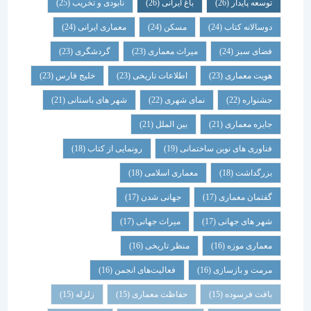
توسعه پایدار
(26)
باغ ایرانی
(26)
نابودی و تخریب
(25)
دوسالانه کتاب
(24)
مسکن
(24)
معماری ایرانی
(24)
فضای سبز
(24)
میراث معماری
(23)
گردشگری
(23)
هویت معماری
(23)
اطلاعات تاریخی
(23)
خلیج فارس
(23)
جشنواره
(22)
نمای شهری
(22)
شهر های باستانی
(21)
جایزه معماری
(21)
بین الملل
(21)
فناوری های نوین ساختمانی
(19)
رونمایی از کتاب
(18)
بزرگداشت
(18)
معماری اسلامی
(18)
گفتمان معماری
(17)
جهانی شدن
(17)
شهر های جهانی
(17)
میراث جهانی
(17)
معماری موزه
(16)
منظر تاریخی
(16)
مرمت و بازسازی
(16)
فعالیت‌های انجمن
(16)
بافت فرسوده
(15)
حفاظت معماری
(15)
زلزله
(15)