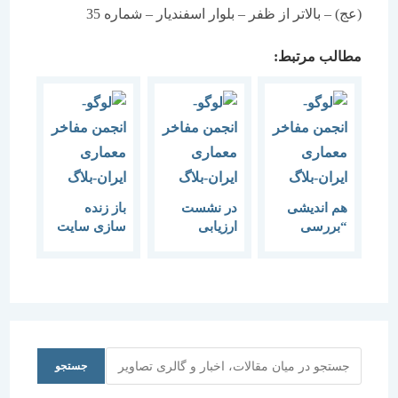
(عج) – بالاتر از ظفر – بلوار اسفندیار – شماره 35
مطالب مرتبط:
هم اندیشی
در نشست
باز زنده
“بررسی
ارزیابی
سازی سایت
زلزله ژاپن و
منشور آتن،
های صنعتی
رفتارشناسی
یادبود منوچهر
مردم در
مزینی برگزار
هنگام زلزله و
می شود
بعد از زلزله”
جستجو
جستجو