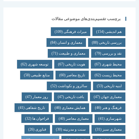
برچسب تقسیم‌بندی‌های موضوعی مقالات
هم اندیشی
(154)
میراث فرهنگی
(109)
بررسی تاریخی
(88)
معماری و انسان
(84)
نقد و بررسی
(79)
معماری و طبیعت
(71)
محیط شهری
(67)
هویت تاریخی
(67)
توسعه شهری
(62)
محیط زیست
(62)
تاریخ معاصر
(60)
منابع طبیعی
(58)
ابنیه تاریخی
(53)
سالروز و نکوداشت
(52)
معماری جهان
(47)
بافت تاریخی
(47)
روز معمار
(47)
فرهنگ و هنر
(46)
همایش معماری
(46)
تاریخ شفاهی
(41)
شهرسازی
(41)
معماری معاصر
(40)
فراخوان ها
(32)
معماری سبز
(31)
سنت و مدرنیته
(30)
فناوری
(26)