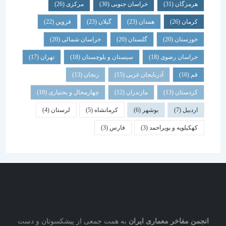
هرمزگان
(31)
خراسان جنوبی
(30)
مرکزی
(26)
کرمان
(26)
همدان
(23)
گیلان
(23)
قزوین
(22)
خوزستان
(20)
گلستان
(20)
خراسان شمالی
(20)
خراسان رضوی
(18)
سیستان و بلوچستان
(18)
تهران
(17)
قم
(16)
آذربایجان غربی
(15)
زنجان
(13)
کردستان
(13)
مازندران
(12)
چهارمحال و بختیاری
(10)
اردبیل
(7)
بوشهر
(6)
کرمانشاه
(5)
لرستان
(4)
کهکیلویه و بویراحمد
(3)
فارس
(3)
انجمن مفاخر معماری ایران
به همت جمعی از پیشکسوتان و دست