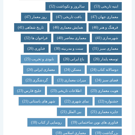
ابنیه تاریخی
(53)
سالروز و نکوداشت
(52)
معماری جهان
(47)
بافت تاریخی
(47)
روز معمار
(47)
فرهنگ و هنر
(46)
همایش معماری
(46)
تاریخ شفاهی
(41)
شهرسازی
(41)
معماری معاصر
(40)
فراخوان ها
(32)
معماری سبز
(31)
سنت و مدرنیته
(30)
فناوری
(26)
توسعه پایدار
(26)
باغ ایرانی
(26)
نابودی و تخریب
(25)
دوسالانه کتاب
(24)
مسکن
(24)
معماری ایرانی
(24)
فضای سبز
(24)
میراث معماری
(23)
گردشگری
(23)
هویت معماری
(23)
اطلاعات تاریخی
(23)
خلیج فارس
(23)
جشنواره
(22)
نمای شهری
(22)
شهر های باستانی
(21)
جایزه معماری
(21)
بین الملل
(21)
فناوری های نوین ساختمانی
(19)
رونمایی از کتاب
(18)
بزرگداشت
(18)
معماری اسلامی
(18)