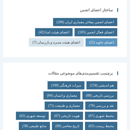
ساختار اعضای انجمن
اعضای انجمن مفاخر معماری ایران
(206)
اعضای فعال انجمن
(183)
اعضای هیئت امنا
(42)
اعضای جاوید
(22)
اعضای هیئت مدیره و بازرسان
(7)
برچسب تقسیم‌بندی‌های موضوعی مقالات
هم اندیشی
(154)
میراث فرهنگی
(109)
بررسی تاریخی
(88)
معماری و انسان
(84)
نقد و بررسی
(79)
معماری و طبیعت
(71)
محیط شهری
(67)
هویت تاریخی
(67)
توسعه شهری
(62)
محیط زیست
(62)
تاریخ معاصر
(60)
منابع طبیعی
(58)