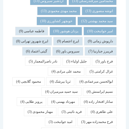
محمدامین میرفندرسکی
(13)
اردشیر سیروس
(13)
انوشه منصوری
(13)
محمد مهدی محمودی
(13)
سید محمد بهشتی
(12)
خوبچهر کشاورزی
(10)
امیر جوانبخت
(10)
یزدان هوشور
(10)
فاطمه عباسی
(9)
داریوش زمانی
(9)
ایرج اعتصام
(9)
ایرج شهروز تهرانی
(8)
فریبرز جبارنیا
(7)
سیروس باور
(6)
گیتی اعتماد
(6)
فرخ باور
(5)
جلیل اولیاء
(5)
نادر ناصرالمعمار
(5)
غزال کرامتی
(5)
محمد علی مرادی
(4)
ابوالحسن میرعمادی
(4)
ثریا بیرشک
(4)
محمود گلابچی
(4)
نسیم ایرانمنش
(4)
سید حمید میرمیران
(4)
ساناز افتخار زاده
(4)
مهرداد بهمنی
(4)
پرویز طلایی
(4)
علی طاهری
(4)
فرید نائینی
(3)
مهناز محمودی
(3)
فرخ محمدزاده مهر
(3)
امید جوانبخت
(3)