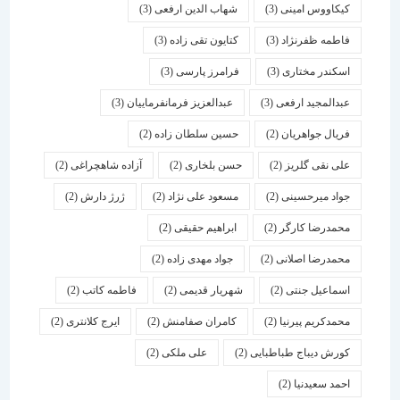
کیکاووس امینی
(3)
شهاب الدین ارفعی
(3)
فاطمه ظفرنژاد
(3)
کتایون تقی زاده
(3)
اسكندر مختاری
(3)
فرامرز پارسی
(3)
عبدالمجید ارفعی
(3)
عبدالعزیز فرمانفرماییان
(3)
فریال جواهریان
(2)
حسین سلطان زاده
(2)
علی نقی گلریز
(2)
حسن بلخاری
(2)
آزاده شاهچراغی
(2)
جواد میرحسینی
(2)
مسعود علی نژاد
(2)
ژرژ دارش
(2)
محمدرضا کارگر
(2)
ابراهیم حقیقی
(2)
محمدرضا اصلانی
(2)
جواد مهدی زاده
(2)
اسماعیل جنتی
(2)
شهریار قدیمی
(2)
فاطمه کاتب
(2)
محمدکریم پیرنیا
(2)
کامران صفامنش
(2)
ایرج کلانتری
(2)
کورش دیباج طباطبایی
(2)
علی ملکی
(2)
احمد سعیدنیا
(2)