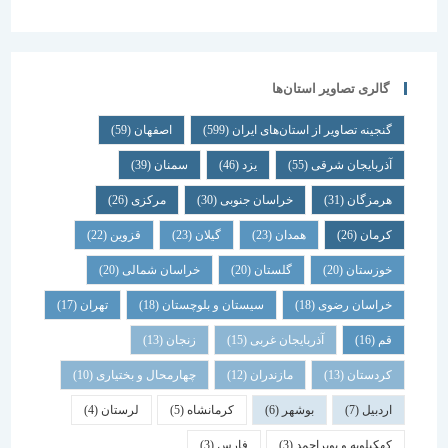
گالری تصاویر استان‌ها
گنجینه تصاویر از استان‌های ایران
(599)
اصفهان
(59)
آذربایجان شرقی
(55)
یزد
(46)
سمنان
(39)
هرمزگان
(31)
خراسان جنوبی
(30)
مرکزی
(26)
کرمان
(26)
همدان
(23)
گیلان
(23)
قزوین
(22)
خوزستان
(20)
گلستان
(20)
خراسان شمالی
(20)
خراسان رضوی
(18)
سیستان و بلوچستان
(18)
تهران
(17)
قم
(16)
آذربایجان غربی
(15)
زنجان
(13)
کردستان
(13)
مازندران
(12)
چهارمحال و بختیاری
(10)
اردبیل
(7)
بوشهر
(6)
کرمانشاه
(5)
لرستان
(4)
کهکیلویه و بویراحمد
(3)
فارس
(3)