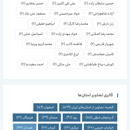
حسین سلطان زاده
(2)
علی نقی گلریز
(2)
حسن بلخاری
(2)
آزاده شاهچراغی
(2)
جواد میرحسینی
(2)
مسعود علی نژاد
(2)
ژرژ دارش
(2)
محمدرضا کارگر
(2)
ابراهیم حقیقی
(2)
محمدرضا اصلانی
(2)
جواد مهدی زاده
(2)
اسماعیل جنتی
(2)
شهریار قدیمی
(2)
فاطمه کاتب
(2)
محمدکریم پیرنیا
(2)
کامران صفامنش
(2)
ایرج کلانتری
(2)
کورش دیباج طباطبایی
(2)
علی ملکی
(2)
احمد سعیدنیا
(2)
گالری تصاویر استان‌ها
گنجینه تصاویر از استان‌های ایران
(599)
اصفهان
(59)
آذربایجان شرقی
(55)
یزد
(46)
سمنان
(39)
هرمزگان
(31)
خراسان جنوبی
(30)
مرکزی
(26)
کرمان
(26)
همدان
(23)