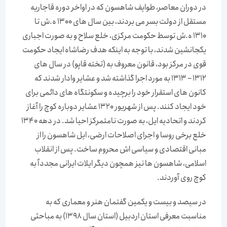
در دوران معاصر، طوایف شاهسون که در اواخر دوره قاجاریه
مستقل از دولت بسر می بردند، بین سال های 1300 ه.ش تا
1310 ه.ش توسط حکومت مرکزی، خلع سلاح و به صورت اجباری
یکجانشین شدند، با توجه به اینکه هدف رضاشاه ایجاد حکومت
قوی در مرکز بود، قانون معروف به (تخته قاپو) در سال های
1312 – 1313 به مورد اجرا گذاشته شد و عشایر وادار شدند که
کانون های استقرار خود را برچیده و سکونتگاه های دائمی برای
خود ایجاد کنند. پس از شهریور 1320 عشایر دوباره کوچ را آغاز
کردند و اتحادیه ایل، به صورت نامتمرکز احیا شد. در دهه 1340
خلع برخی روسا و اجرای اصلاحات ارضی، ایل شاهسون را از
مبانی اقتصادی و سیاسی اش محروم ساخت. پس از انقلاب
اسلامی، شاهسون ها نیز همچون دیگر ایلات ایرانی مجدداً به
کوچ روی آوردند.
در سیصد و بیست و یکمین گفتمان هنر و معماری که به
مناسبت معرفی استان اردبیل (استان سال 1398) به مباحثی