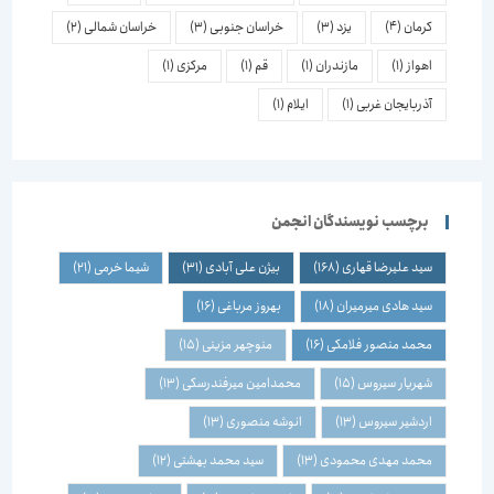
کرمان
(4)
یزد
(3)
خراسان جنوبی
(3)
خراسان شمالی
(2)
اهواز
(1)
مازندران
(1)
قم
(1)
مرکزی
(1)
آذربایجان غربی
(1)
ایلام
(1)
برچسب نویسندگان انجمن
سید علیرضا قهاری
(168)
بیژن علی آبادی
(31)
شیما خرمی
(21)
سید هادی میرمیران
(18)
بهروز مرباغی
(16)
محمد منصور فلامکی
(16)
منوچهر مزینی
(15)
شهریار سیروس
(15)
محمدامین میرفندرسکی
(13)
اردشیر سیروس
(13)
انوشه منصوری
(13)
محمد مهدی محمودی
(13)
سید محمد بهشتی
(12)