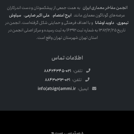
انجمن مفاخر معماری ایران
به همت جمعی از پیشکسوتان و دست اندرکاران
عرصه‌های گوناگون معماری مانند
ایرج اعتصام
،
علی اکبر صارمی
،
سیاوش
تیموری
،
داوید اوشانا
و با اهداف فرهنگی و حمایتی شکل گرفته‌است. انجمن در
تاریخ ۱۳۸۲/۱۲/۲۵ به شماره ثبت ۱۶۳۹۲ به ثبت رسیده و مرکز اصلی انجمن در
استان تهران شهرستان تهران واقع است.
اطلاعات تماس
تلفن:
021-88424345
تلفن:
021-88430313
ایمیل:
info(atsign)ammi.ir
دسترسی سریع