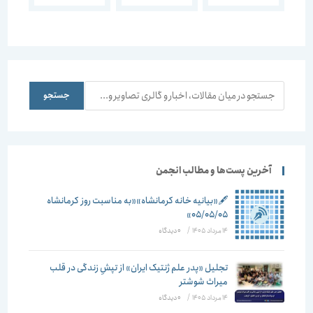
1398
الدین اردبیلی
معماری خانه
دوازدهمین
(اردبیل،
های دوره
دوره
استان سال
قاجار در
ایرانشناسی
1398)
اردبیل
چهارمین
اردبیل،
نشست
استان سال
98 دومین
جستجو
جستجو
نشست
آخرین پست‌ها و مطالب انجمن
🖋️«بیانیه خانه کرمانشاه»«به مناسبت روز کرمانشاه
۰۵/۰۵/۰۵»
14 مرداد 1405
/
۰ دیدگاه
تجلیل «پدر علم ژنتیک ایران» از تپشِ زندگی در قلب
میراث شوشتر
14 مرداد 1405
/
۰ دیدگاه