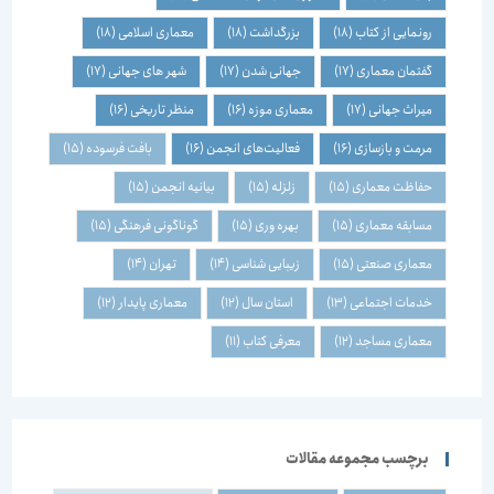
رونمایی از کتاب
(18)
بزرگداشت
(18)
معماری اسلامی
(18)
گفتمان معماری
(17)
جهانی شدن
(17)
شهر های جهانی
(17)
میراث جهانی
(17)
معماری موزه
(16)
منظر تاریخی
(16)
مرمت و بازسازی
(16)
فعالیت‌های انجمن
(16)
بافت فرسوده
(15)
حفاظت معماری
(15)
زلزله
(15)
بیانیه انجمن
(15)
مسابقه معماری
(15)
بهره وری
(15)
گوناگونی فرهنگی
(15)
معماری صنعتی
(15)
زیبایی شناسی
(14)
تهران
(14)
خدمات اجتماعی
(13)
استان سال
(12)
معماری پایدار
(12)
معماری مساجد
(12)
معرفی کتاب
(11)
برچسب مجموعه مقالات