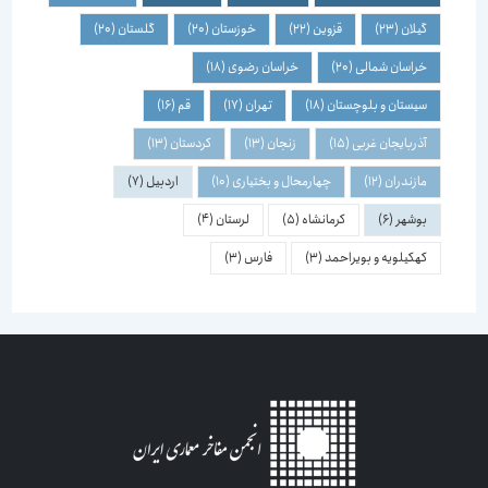
گیلان
(23)
قزوین
(22)
خوزستان
(20)
گلستان
(20)
خراسان شمالی
(20)
خراسان رضوی
(18)
سیستان و بلوچستان
(18)
تهران
(17)
قم
(16)
آذربایجان غربی
(15)
زنجان
(13)
کردستان
(13)
مازندران
(12)
چهارمحال و بختیاری
(10)
اردبیل
(7)
بوشهر
(6)
کرمانشاه
(5)
لرستان
(4)
کهکیلویه و بویراحمد
(3)
فارس
(3)