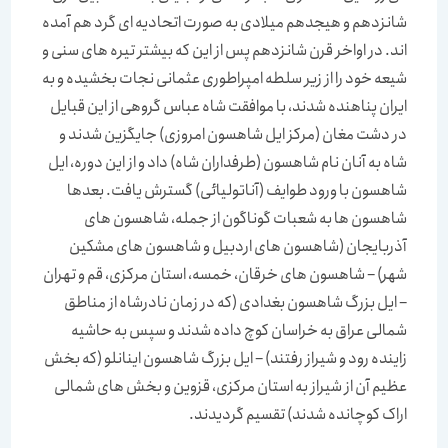
شانزدهم و هیجدهم میلادی به صورت اتحادیه ای گرد هم آمده
اند. در اواخر قرن شانزدهم پس از این که بیشتر تیره های سنی و
شیعه خود را از زیر سلطه امپراطوری عثمانی نجات بخشیده و به
ایران پناهنده شدند، با موافقت شاه عباس گروهی از این قبایل
در دشت مغان (مرکز ایل شاهسون امروزی) جایگزین شدند و
شاه به آنان نام شاهسون (طرفداران شاه) داد و از این دوره، ایل
شاهسون با ورود طوایف (آناتولیائی) گسترش یافت. بعدها
شاهسون ها به شعبات گوناگون از جمله، شاهسون های
آذربایجان (شاهسون های اردبیل و شاهسون های مشکین
شهر) – شاهسون های خرقان، خمسه، استان مرکزی، قم و تهران
– ایل بزرگ شاهسون بغدادی (که در زمان نادرشاه از مناطق
شمالی عراق به خراسان کوچ داده شدند و سپس به حاشیه
زاینده رود و شیراز رفتند) – ایل بزرگ شاهسون اینانلو (که بخش
عظیم آن از شیراز به استان مرکزی، قزوین و بخش های شمالی
اراک کوچانده شدند) تقسیم گردیدند.