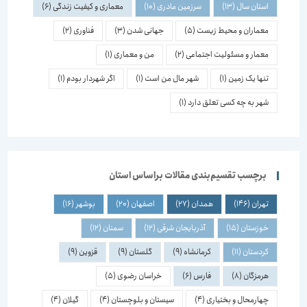
استان سال
(13)
سرزمین مادری
(10)
معماری و کیفیت زندگی
(6)
معماران و محیط زیست
(5)
جهانی شدن
(3)
فناوری
(2)
معمار و مسئولیت اجتماعی
(2)
من و معماری
(1)
تنها یک زمین
(1)
شهر مال من است
(1)
اگر شهردار بودم
(1)
شهر به چه کسی تعلق دارد
(1)
برچسب تقسیم‌بندی مقالات براساس استان
تهران
(146)
همدان
(27)
اصفهان
(20)
بوشهر
(16)
خوزستان
(15)
آذربایجان شرقی
(12)
سمنان
(12)
کردستان
(11)
کرمانشاه
(9)
گلستان
(9)
قزوین
(9)
هرمزگان
(8)
فارس
(6)
خراسان رضوی
(5)
چهارمحال و بختیاری
(4)
سیستان و بلوچستان
(4)
گیلان
(4)