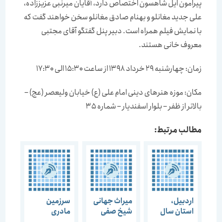
پیرامون ایل شاهسون اختصاص دارد، آقایان میرنبی عزیززاده،
علی جدید مغانلو و بهنام صادق مغانلو سخن خواهند گفت که
با نمایش فیلم همراه است. دبیر پنل گفتگو آقای مجتبی
معروف خانی هستند.
زمان: چهارشنبه 29 خرداد 1398 از ساعت 15:30 الی 17:30
مکان: موزه هنرهای دینی امام علی (ع) خیابان ولیعصر (عج) –
بالاتر از ظفر – بلوار اسفندیار – شماره 35
مطالب مرتبط:
اردبیل،
میراث جهانی
سرزمین
استان سال
شیخ صفی
مادری