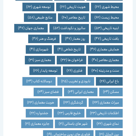
محیط شهری
(67)
هویت تاریخی
(67)
توسعه شهری
(62)
محیط زیست
(62)
تاریخ معاصر
(60)
منابع طبیعی
(58)
ابنیه تاریخی
(53)
سالروز و نکوداشت
(52)
معماری جهان
(47)
بافت تاریخی
(47)
روز معمار
(47)
فرهنگ و هنر
(46)
همایش معماری
(46)
تاریخ شفاهی
(41)
شهرسازی
(41)
معماری معاصر
(40)
فراخوان ها
(32)
معماری سبز
(31)
سنت و مدرنیته
(30)
فناوری
(26)
توسعه پایدار
(26)
باغ ایرانی
(26)
نابودی و تخریب
(25)
دوسالانه کتاب
(24)
مسکن
(24)
معماری ایرانی
(24)
فضای سبز
(24)
میراث معماری
(23)
گردشگری
(23)
هویت معماری
(23)
اطلاعات تاریخی
(23)
خلیج فارس
(23)
جشنواره
(22)
نمای شهری
(22)
شهر های باستانی
(21)
جایزه معماری
(21)
بین الملل
(21)
فناوری های نوین ساختمانی
(19)