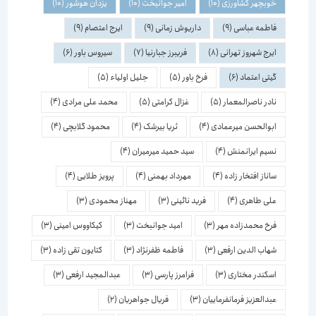
خوبچهر کشاورزی
(10)
امیر جوانبخت
(10)
یزدان هوشور
(10)
فاطمه عباسی
(9)
داریوش زمانی
(9)
ایرج اعتصام
(9)
ایرج شهروز تهرانی
(8)
فریبرز جبارنیا
(7)
سیروس باور
(6)
گیتی اعتماد
(6)
فرخ باور
(5)
جلیل اولیاء
(5)
نادر ناصرالمعمار
(5)
غزال کرامتی
(5)
محمد علی مرادی
(4)
ابوالحسن میرعمادی
(4)
ثریا بیرشک
(4)
محمود گلابچی
(4)
نسیم ایرانمنش
(4)
سید حمید میرمیران
(4)
ساناز افتخار زاده
(4)
مهرداد بهمنی
(4)
پرویز طلایی
(4)
علی طاهری
(4)
فرید نائینی
(3)
مهناز محمودی
(3)
فرخ محمدزاده مهر
(3)
امید جوانبخت
(3)
کیکاووس امینی
(3)
شهاب الدین ارفعی
(3)
فاطمه ظفرنژاد
(3)
کتایون تقی زاده
(3)
اسكندر مختاری
(3)
فرامرز پارسی
(3)
عبدالمجید ارفعی
(3)
عبدالعزیز فرمانفرماییان
(3)
فریال جواهریان
(2)