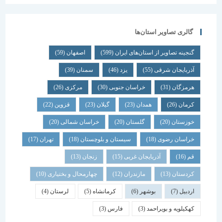
گالری تصاویر استان‌ها
گنجینه تصاویر از استان‌های ایران
(599)
اصفهان
(59)
آذربایجان شرقی
(55)
یزد
(46)
سمنان
(39)
هرمزگان
(31)
خراسان جنوبی
(30)
مرکزی
(26)
کرمان
(26)
همدان
(23)
گیلان
(23)
قزوین
(22)
خوزستان
(20)
گلستان
(20)
خراسان شمالی
(20)
خراسان رضوی
(18)
سیستان و بلوچستان
(18)
تهران
(17)
قم
(16)
آذربایجان غربی
(15)
زنجان
(13)
کردستان
(13)
مازندران
(12)
چهارمحال و بختیاری
(10)
اردبیل
(7)
بوشهر
(6)
کرمانشاه
(5)
لرستان
(4)
کهکیلویه و بویراحمد
(3)
فارس
(3)