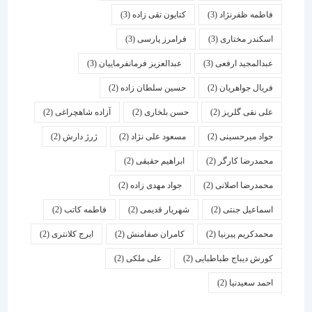
فاطمه ظفرنژاد
(3)
کتایون تقی زاده
(3)
اسكندر مختاری
(3)
فرامرز پارسی
(3)
عبدالمجید ارفعی
(3)
عبدالعزیز فرمانفرماییان
(3)
فریال جواهریان
(2)
حسین سلطان زاده
(2)
علی نقی گلریز
(2)
حسن بلخاری
(2)
آزاده شاهچراغی
(2)
جواد میرحسینی
(2)
مسعود علی نژاد
(2)
ژرژ دارش
(2)
محمدرضا کارگر
(2)
ابراهیم حقیقی
(2)
محمدرضا اصلانی
(2)
جواد مهدی زاده
(2)
اسماعیل جنتی
(2)
شهریار قدیمی
(2)
فاطمه کاتب
(2)
محمدکریم پیرنیا
(2)
کامران صفامنش
(2)
ایرج کلانتری
(2)
کورش دیباج طباطبایی
(2)
علی ملکی
(2)
احمد سعیدنیا
(2)