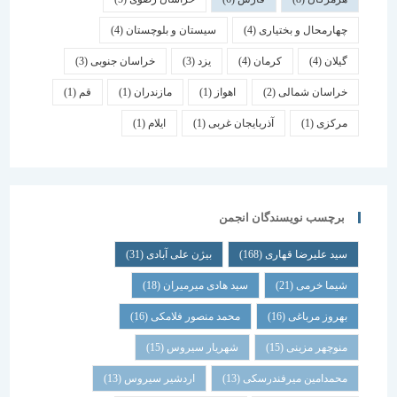
چهارمحال و بختیاری
(4)
سیستان و بلوچستان
(4)
گیلان
(4)
کرمان
(4)
یزد
(3)
خراسان جنوبی
(3)
خراسان شمالی
(2)
اهواز
(1)
مازندران
(1)
قم
(1)
مرکزی
(1)
آذربایجان غربی
(1)
ایلام
(1)
برچسب نویسندگان انجمن
سید علیرضا قهاری
(168)
بیژن علی آبادی
(31)
شیما خرمی
(21)
سید هادی میرمیران
(18)
بهروز مرباغی
(16)
محمد منصور فلامکی
(16)
منوچهر مزینی
(15)
شهریار سیروس
(15)
محمدامین میرفندرسکی
(13)
اردشیر سیروس
(13)