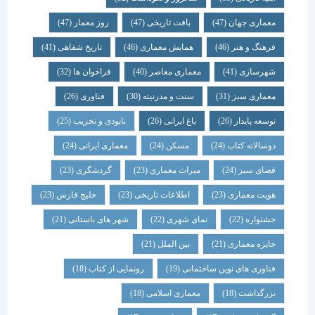
معماری جهان
(47)
بافت تاریخی
(47)
روز معمار
(47)
فرهنگ و هنر
(46)
همایش معماری
(46)
تاریخ شفاهی
(41)
شهرسازی
(41)
معماری معاصر
(40)
فراخوان ها
(32)
معماری سبز
(31)
سنت و مدرنیته
(30)
فناوری
(26)
توسعه پایدار
(26)
باغ ایرانی
(26)
نابودی و تخریب
(25)
دوسالانه کتاب
(24)
مسکن
(24)
معماری ایرانی
(24)
فضای سبز
(24)
میراث معماری
(23)
گردشگری
(23)
هویت معماری
(23)
اطلاعات تاریخی
(23)
خلیج فارس
(23)
جشنواره
(22)
نمای شهری
(22)
شهر های باستانی
(21)
جایزه معماری
(21)
بین الملل
(21)
فناوری های نوین ساختمانی
(19)
رونمایی از کتاب
(18)
بزرگداشت
(18)
معماری اسلامی
(18)