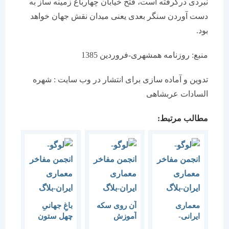
نبردی درگرفته است، فتح خیابان چهارباغ زمینه ساز به
دست آوردن سنگر بعدی یعنی میدان نقش جهان خواهد
بود.
منبع: روزنامه همشهری-فروردین 1385
تدوین و آماده سازی برای انتشار در وب سایت : شهره
السادات عربشاهی
مطالب مرتبط:
معماری
آن روی سکه
باغِ جهانیِ
ایرانی-
آموزش
چهل ستون
اسلامی شیوه
(اصفهان) با