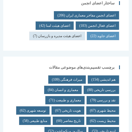
ساختار اعضای انجمن
اعضای انجمن مفاخر معماری ایران
(206)
اعضای فعال انجمن
(183)
اعضای هیئت امنا
(42)
اعضای جاوید
(22)
اعضای هیئت مدیره و بازرسان
(7)
برچسب تقسیم‌بندی‌های موضوعی مقالات
هم اندیشی
(154)
میراث فرهنگی
(109)
بررسی تاریخی
(88)
معماری و انسان
(84)
نقد و بررسی
(79)
معماری و طبیعت
(71)
محیط شهری
(67)
هویت تاریخی
(67)
توسعه شهری
(62)
محیط زیست
(62)
تاریخ معاصر
(60)
منابع طبیعی
(58)
ابنیه تاریخی
(53)
سالروز و نکوداشت
(52)