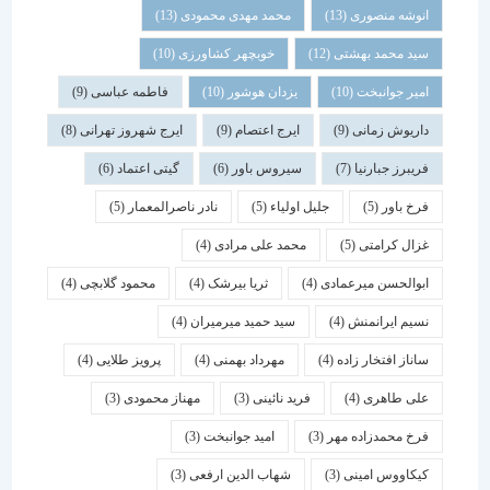
انوشه منصوری
(13)
محمد مهدی محمودی
(13)
سید محمد بهشتی
(12)
خوبچهر کشاورزی
(10)
امیر جوانبخت
(10)
یزدان هوشور
(10)
فاطمه عباسی
(9)
داریوش زمانی
(9)
ایرج اعتصام
(9)
ایرج شهروز تهرانی
(8)
فریبرز جبارنیا
(7)
سیروس باور
(6)
گیتی اعتماد
(6)
فرخ باور
(5)
جلیل اولیاء
(5)
نادر ناصرالمعمار
(5)
غزال کرامتی
(5)
محمد علی مرادی
(4)
ابوالحسن میرعمادی
(4)
ثریا بیرشک
(4)
محمود گلابچی
(4)
نسیم ایرانمنش
(4)
سید حمید میرمیران
(4)
ساناز افتخار زاده
(4)
مهرداد بهمنی
(4)
پرویز طلایی
(4)
علی طاهری
(4)
فرید نائینی
(3)
مهناز محمودی
(3)
فرخ محمدزاده مهر
(3)
امید جوانبخت
(3)
کیکاووس امینی
(3)
شهاب الدین ارفعی
(3)