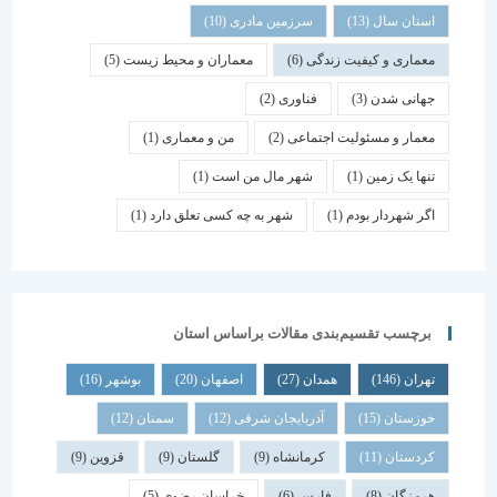
استان سال
(13)
سرزمین مادری
(10)
معماری و کیفیت زندگی
(6)
معماران و محیط زیست
(5)
جهانی شدن
(3)
فناوری
(2)
معمار و مسئولیت اجتماعی
(2)
من و معماری
(1)
تنها یک زمین
(1)
شهر مال من است
(1)
اگر شهردار بودم
(1)
شهر به چه کسی تعلق دارد
(1)
برچسب تقسیم‌بندی مقالات براساس استان
تهران
(146)
همدان
(27)
اصفهان
(20)
بوشهر
(16)
خوزستان
(15)
آذربایجان شرقی
(12)
سمنان
(12)
کردستان
(11)
کرمانشاه
(9)
گلستان
(9)
قزوین
(9)
هرمزگان
(8)
فارس
(6)
خراسان رضوی
(5)