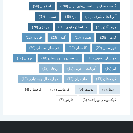
گنجینه تصاویر از استان‌های ایران
(599)
اصفهان
(59)
آذربایجان شرقی
(55)
یزد
(46)
سمنان
(39)
هرمزگان
(31)
خراسان جنوبی
(30)
مرکزی
(26)
کرمان
(26)
همدان
(23)
گیلان
(23)
قزوین
(22)
خوزستان
(20)
گلستان
(20)
خراسان شمالی
(20)
خراسان رضوی
(18)
سیستان و بلوچستان
(18)
تهران
(17)
قم
(16)
آذربایجان غربی
(15)
زنجان
(13)
کردستان
(13)
مازندران
(12)
چهارمحال و بختیاری
(10)
اردبیل
(7)
بوشهر
(6)
کرمانشاه
(5)
لرستان
(4)
کهکیلویه و بویراحمد
(3)
فارس
(3)