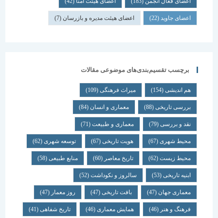
اعضای فعال انجمن
(183)
اعضای هیئت امنا
(42)
اعضای جاوید
(22)
اعضای هیئت مدیره و بازرسان
(7)
برچسب تقسیم‌بندی‌های موضوعی مقالات
هم اندیشی
(154)
میراث فرهنگی
(109)
بررسی تاریخی
(88)
معماری و انسان
(84)
نقد و بررسی
(79)
معماری و طبیعت
(71)
محیط شهری
(67)
هویت تاریخی
(67)
توسعه شهری
(62)
محیط زیست
(62)
تاریخ معاصر
(60)
منابع طبیعی
(58)
ابنیه تاریخی
(53)
سالروز و نکوداشت
(52)
معماری جهان
(47)
بافت تاریخی
(47)
روز معمار
(47)
فرهنگ و هنر
(46)
همایش معماری
(46)
تاریخ شفاهی
(41)