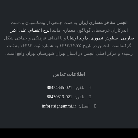
نجمن مفاخر معماری ایران
به همت جمعی از پیشکسوتان و دست
درکاران عرصه‌های گوناگون معماری مانند
ایرج اعتصام
،
علی اکبر
ی
،
سیاوش تیموری
،
داوید اوشانا
و با اهداف فرهنگی و حمایتی شکل
گرفته‌است. انجمن در تاریخ ۱۳۸۲/۱۲/۲۵ به شماره ثبت ۱۶۳۹۲ به ثبت
ه و مرکز اصلی انجمن در استان تهران شهرستان تهران واقع است.
اطلاعات تماس
تلفن:
021-88424345
تلفن:
021-88430313
ایمیل:
info(atsign)ammi.ir