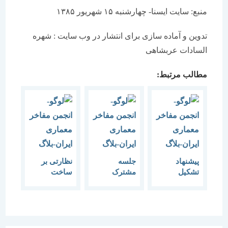
منبع: سایت ایسنا- چهارشنبه ۱۵ شهریور ۱۳۸۵
تدوین و آماده سازی برای انتشار در وب سایت : شهره
السادات عربشاهی
مطالب مرتبط:
پیشنهاد
جلسه
نظارتی بر
تشکیل
مشترک
ساخت
شورای عالی
اعضای
مساجد انجام
معماری
شورای
نمی‌شود
مساجد ارایه
راهبردی
حرف جدیدی
شد
همایش با
در معماری
قطب فناوری
مساجد نداریم