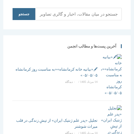
معماری
دانشگاه
جستجو
جستجو
تهران و
شورای
فناوری های
نوین
ساختمان
آخرین پست‌ها و مطالب انجمن
🖋️«بیانیه خانه کرمانشاه»«به مناسبت روز کرمانشاه
۰۵/۰۵/۰۵»
14 مرداد 1405
/
۰ دیدگاه
تجلیل «پدر علم ژنتیک ایران» از تپشِ زندگی در قلب
میراث شوشتر
14 مرداد 1405
/
۰ دیدگاه