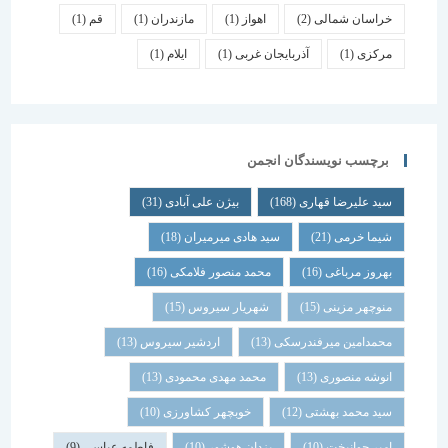
خراسان شمالی
(2)
اهواز
(1)
مازندران
(1)
قم
(1)
مرکزی
(1)
آذربایجان غربی
(1)
ایلام
(1)
برچسب نویسندگان انجمن
سید علیرضا قهاری
(168)
بیژن علی آبادی
(31)
شیما خرمی
(21)
سید هادی میرمیران
(18)
بهروز مرباغی
(16)
محمد منصور فلامکی
(16)
منوچهر مزینی
(15)
شهریار سیروس
(15)
محمدامین میرفندرسکی
(13)
اردشیر سیروس
(13)
انوشه منصوری
(13)
محمد مهدی محمودی
(13)
سید محمد بهشتی
(12)
خوبچهر کشاورزی
(10)
امیر جوانبخت
(10)
یزدان هوشور
(10)
فاطمه عباسی
(9)