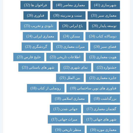
شهرسازی
(41)
معماری معاصر
(40)
فراخوان ها
(32)
معماری سبز
(31)
سنت و مدرنیته
(30)
فناوری
(26)
توسعه پایدار
(26)
باغ ایرانی
(26)
نابودی و تخریب
(25)
دوسالانه کتاب
(24)
مسکن
(24)
معماری ایرانی
(24)
فضای سبز
(24)
میراث معماری
(23)
گردشگری
(23)
هویت معماری
(23)
اطلاعات تاریخی
(23)
خلیج فارس
(23)
جشنواره
(22)
نمای شهری
(22)
شهر های باستانی
(21)
جایزه معماری
(21)
بین الملل
(21)
فناوری های نوین ساختمانی
(19)
رونمایی از کتاب
(18)
بزرگداشت
(18)
معماری اسلامی
(18)
گفتمان معماری
(17)
جهانی شدن
(17)
شهر های جهانی
(17)
میراث جهانی
(17)
معماری موزه
(16)
منظر تاریخی
(16)