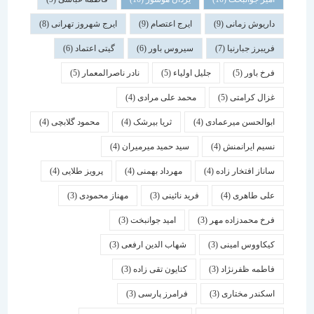
داریوش زمانی
(9)
ایرج اعتصام
(9)
ایرج شهروز تهرانی
(8)
فریبرز جبارنیا
(7)
سیروس باور
(6)
گیتی اعتماد
(6)
فرخ باور
(5)
جلیل اولیاء
(5)
نادر ناصرالمعمار
(5)
غزال کرامتی
(5)
محمد علی مرادی
(4)
ابوالحسن میرعمادی
(4)
ثریا بیرشک
(4)
محمود گلابچی
(4)
نسیم ایرانمنش
(4)
سید حمید میرمیران
(4)
ساناز افتخار زاده
(4)
مهرداد بهمنی
(4)
پرویز طلایی
(4)
علی طاهری
(4)
فرید نائینی
(3)
مهناز محمودی
(3)
فرخ محمدزاده مهر
(3)
امید جوانبخت
(3)
کیکاووس امینی
(3)
شهاب الدین ارفعی
(3)
فاطمه ظفرنژاد
(3)
کتایون تقی زاده
(3)
اسكندر مختاری
(3)
فرامرز پارسی
(3)