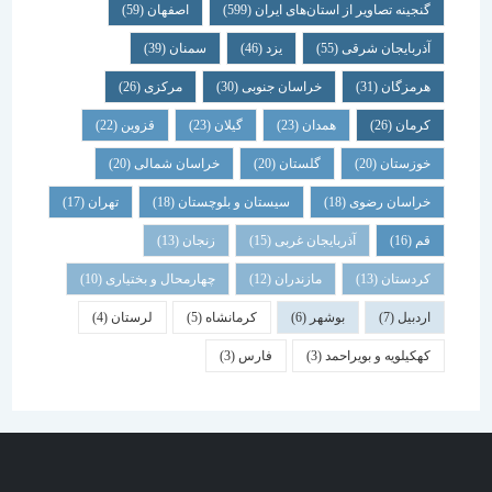
گنجینه تصاویر از استان‌های ایران
(599)
اصفهان
(59)
آذربایجان شرقی
(55)
یزد
(46)
سمنان
(39)
هرمزگان
(31)
خراسان جنوبی
(30)
مرکزی
(26)
کرمان
(26)
همدان
(23)
گیلان
(23)
قزوین
(22)
خوزستان
(20)
گلستان
(20)
خراسان شمالی
(20)
خراسان رضوی
(18)
سیستان و بلوچستان
(18)
تهران
(17)
قم
(16)
آذربایجان غربی
(15)
زنجان
(13)
کردستان
(13)
مازندران
(12)
چهارمحال و بختیاری
(10)
اردبیل
(7)
بوشهر
(6)
کرمانشاه
(5)
لرستان
(4)
کهکیلویه و بویراحمد
(3)
فارس
(3)