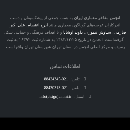
نجمن مفاخر معماری ایران
به همت جمعی از پیشکسوتان و دست
درکاران عرصه‌های گوناگون معماری مانند
ایرج اعتصام
،
علی اکبر
ی
،
سیاوش تیموری
،
داوید اوشانا
و با اهداف فرهنگی و حمایتی شکل
گرفته‌است. انجمن در تاریخ ۱۳۸۲/۱۲/۲۵ به شماره ثبت ۱۶۳۹۲ به ثبت
ه و مرکز اصلی انجمن در استان تهران شهرستان تهران واقع است.
اطلاعات تماس
تلفن:
021-88424345
تلفن:
021-88430313
ایمیل:
info(atsign)ammi.ir