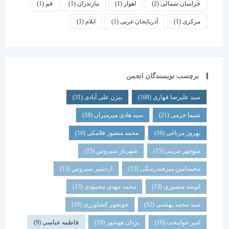
خراسان شمالی
(2)
اهواز
(1)
مازندران
(1)
قم
(1)
مرکزی
(1)
آذربایجان غربی
(1)
ایلام
(1)
برچسب نویسندگان انجمن
سید علیرضا قهاری
(168)
بیژن علی آبادی
(31)
شیما خرمی
(21)
سید هادی میرمیران
(18)
بهروز مرباغی
(16)
محمد منصور فلامکی
(16)
منوچهر مزینی
(15)
شهریار سیروس
(15)
محمدامین میرفندرسکی
(13)
اردشیر سیروس
(13)
انوشه منصوری
(13)
محمد مهدی محمودی
(13)
سید محمد بهشتی
(12)
خوبچهر کشاورزی
(10)
امیر جوانبخت
(10)
یزدان هوشور
(10)
فاطمه عباسی
(9)