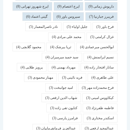
داریوش زمانی
(9)
ایرج اعتصام
(9)
ایرج شهروز تهرانی
(8)
فریبرز جبارنیا
(7)
سیروس باور
(6)
گیتی اعتماد
(6)
فرخ باور
(5)
جلیل اولیاء
(5)
نادر ناصرالمعمار
(5)
غزال کرامتی
(5)
محمد علی مرادی
(4)
ابوالحسن میرعمادی
(4)
ثریا بیرشک
(4)
محمود گلابچی
(4)
نسیم ایرانمنش
(4)
سید حمید میرمیران
(4)
ساناز افتخار زاده
(4)
مهرداد بهمنی
(4)
پرویز طلایی
(4)
علی طاهری
(4)
فرید نائینی
(3)
مهناز محمودی
(3)
فرخ محمدزاده مهر
(3)
امید جوانبخت
(3)
کیکاووس امینی
(3)
شهاب الدین ارفعی
(3)
فاطمه ظفرنژاد
(3)
کتایون تقی زاده
(3)
اسكندر مختاری
(3)
فرامرز پارسی
(3)
عبدالمجید ارفعی
(3)
عبدالعزیز فرمانفرماییان
(3)