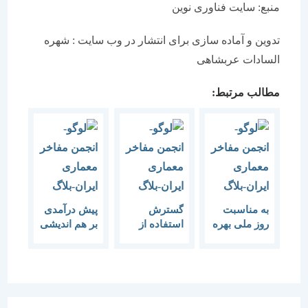
منبع: سایت فناوری نوین
تدوین و آماده سازی برای انتشار در وب سایت : شهره
السادات عربشاهی
مطالب مرتبط:
به مناسبت
گسترش
پیش درآمدی
روز ملی بهره
استفاده از
بر هم اندیشی
وری و بهینه
فناوری نوین
“فناوری های
سازی
ساختمانی
نوین معماری
مصرف و
موضوع هفته
و ساخت”
هفته فناوری
معماری است
های نوین