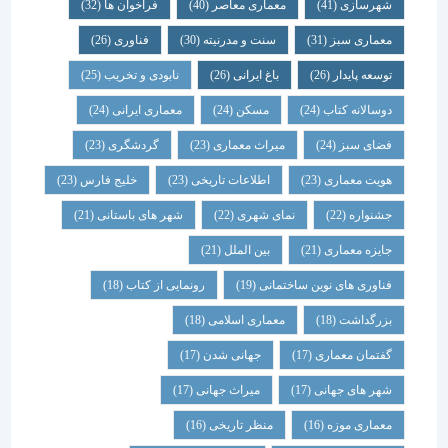
شهرسازی
(41)
معماری معاصر
(40)
فراخوان ها
(32)
معماری سبز
(31)
سنت و مدرنیته
(30)
فناوری
(26)
توسعه پایدار
(26)
باغ ایرانی
(26)
نابودی و تخریب
(25)
دوسالانه کتاب
(24)
مسکن
(24)
معماری ایرانی
(24)
فضای سبز
(24)
میراث معماری
(23)
گردشگری
(23)
هویت معماری
(23)
اطلاعات تاریخی
(23)
خلیج فارس
(23)
جشنواره
(22)
نمای شهری
(22)
شهر های باستانی
(21)
جایزه معماری
(21)
بین الملل
(21)
فناوری های نوین ساختمانی
(19)
رونمایی از کتاب
(18)
بزرگداشت
(18)
معماری اسلامی
(18)
گفتمان معماری
(17)
جهانی شدن
(17)
شهر های جهانی
(17)
میراث جهانی
(17)
معماری موزه
(16)
منظر تاریخی
(16)