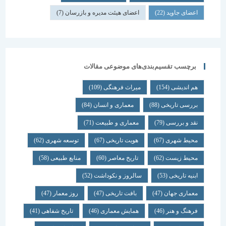
اعضای جاوید
(22)
اعضای هیئت مدیره و بازرسان
(7)
برچسب تقسیم‌بندی‌های موضوعی مقالات
هم اندیشی
(154)
میراث فرهنگی
(109)
بررسی تاریخی
(88)
معماری و انسان
(84)
نقد و بررسی
(79)
معماری و طبیعت
(71)
محیط شهری
(67)
هویت تاریخی
(67)
توسعه شهری
(62)
محیط زیست
(62)
تاریخ معاصر
(60)
منابع طبیعی
(58)
ابنیه تاریخی
(53)
سالروز و نکوداشت
(52)
معماری جهان
(47)
بافت تاریخی
(47)
روز معمار
(47)
فرهنگ و هنر
(46)
همایش معماری
(46)
تاریخ شفاهی
(41)