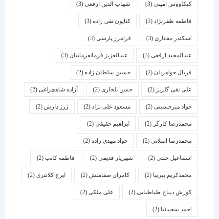
کیکاووس امینی
(3)
شهاب الدین ارفعی
(3)
فاطمه ظفرنژاد
(3)
کتایون تقی زاده
(3)
اسكندر مختاری
(3)
فرامرز پارسی
(3)
عبدالمجید ارفعی
(3)
عبدالعزیز فرمانفرماییان
(3)
فریال جواهریان
(2)
حسین سلطان زاده
(2)
علی نقی گلریز
(2)
حسن بلخاری
(2)
آزاده شاهچراغی
(2)
جواد میرحسینی
(2)
مسعود علی نژاد
(2)
ژرژ دارش
(2)
محمدرضا کارگر
(2)
ابراهیم حقیقی
(2)
محمدرضا اصلانی
(2)
جواد مهدی زاده
(2)
اسماعیل جنتی
(2)
شهریار قدیمی
(2)
فاطمه کاتب
(2)
محمدکریم پیرنیا
(2)
کامران صفامنش
(2)
ایرج کلانتری
(2)
کورش دیباج طباطبایی
(2)
علی ملکی
(2)
احمد سعیدنیا
(2)