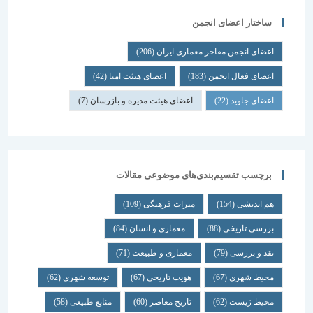
ساختار اعضای انجمن
اعضای انجمن مفاخر معماری ایران
(206)
اعضای فعال انجمن
(183)
اعضای هیئت امنا
(42)
اعضای جاوید
(22)
اعضای هیئت مدیره و بازرسان
(7)
برچسب تقسیم‌بندی‌های موضوعی مقالات
هم اندیشی
(154)
میراث فرهنگی
(109)
بررسی تاریخی
(88)
معماری و انسان
(84)
نقد و بررسی
(79)
معماری و طبیعت
(71)
محیط شهری
(67)
هویت تاریخی
(67)
توسعه شهری
(62)
محیط زیست
(62)
تاریخ معاصر
(60)
منابع طبیعی
(58)