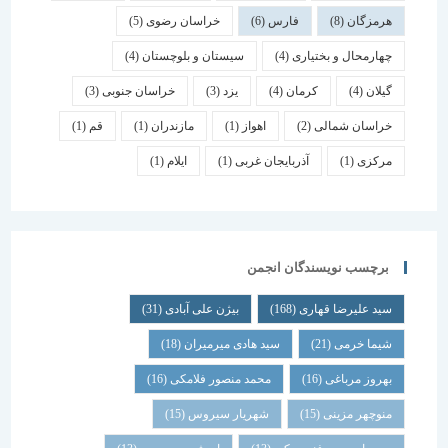
هرمزگان
(8)
فارس
(6)
خراسان رضوی
(5)
چهارمحال و بختیاری
(4)
سیستان و بلوچستان
(4)
گیلان
(4)
کرمان
(4)
یزد
(3)
خراسان جنوبی
(3)
خراسان شمالی
(2)
اهواز
(1)
مازندران
(1)
قم
(1)
مرکزی
(1)
آذربایجان غربی
(1)
ایلام
(1)
برچسب نویسندگان انجمن
سید علیرضا قهاری
(168)
بیژن علی آبادی
(31)
شیما خرمی
(21)
سید هادی میرمیران
(18)
بهروز مرباغی
(16)
محمد منصور فلامکی
(16)
منوچهر مزینی
(15)
شهریار سیروس
(15)