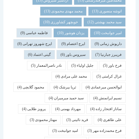
محمدامین میرفندرسکی
(13)
اردشیر سیروس
(13)
انوشه منصوری
(13)
محمد مهدی محمودی
(13)
سید محمد بهشتی
(12)
خوبچهر کشاورزی
(10)
امیر جوانبخت
(10)
یزدان هوشور
(10)
فاطمه عباسی
(9)
داریوش زمانی
(9)
ایرج اعتصام
(9)
ایرج شهروز تهرانی
(8)
فریبرز جبارنیا
(7)
سیروس باور
(6)
گیتی اعتماد
(6)
فرخ باور
(5)
جلیل اولیاء
(5)
نادر ناصرالمعمار
(5)
غزال کرامتی
(5)
محمد علی مرادی
(4)
ابوالحسن میرعمادی
(4)
ثریا بیرشک
(4)
محمود گلابچی
(4)
نسیم ایرانمنش
(4)
سید حمید میرمیران
(4)
ساناز افتخار زاده
(4)
مهرداد بهمنی
(4)
پرویز طلایی
(4)
علی طاهری
(4)
فرید نائینی
(3)
مهناز محمودی
(3)
فرخ محمدزاده مهر
(3)
امید جوانبخت
(3)