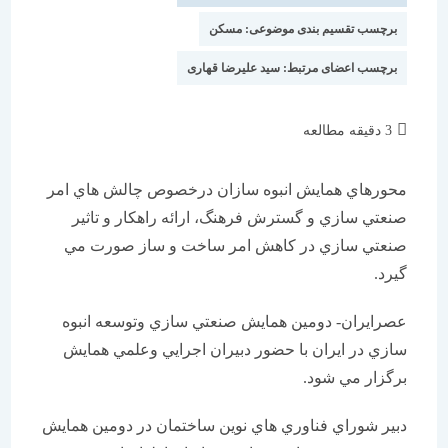
برچسب تقسیم بندی موضوعی:
مسکن
برچسب اعضای مرتبط:
سید علیرضا قهاری
زمان
3 دقیقه مطالعه
مطالعه:
محورهاي همايش انبوه سازان درخصوص چالش هاي امر
صنعتي سازي و گسترش فرهنگ، ارائه راهکار و تاثير
صنعتي سازي در کاهش امر ساخت و ساز صورت مي
گيرد.
عصرایران- دومين همايش صنعتي سازي وتوسعه انبوه
سازي در ايران با حضور دبيران اجرايي وعلمي همايش
برگزار مي شود.
دبير شوراي فناوري هاي نوين ساختمان در دومين همايش