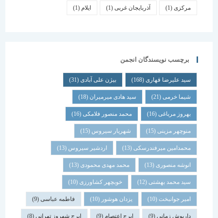
مرکزی
(1)
آذربایجان غربی
(1)
ایلام
(1)
برچسب نویسندگان انجمن
سید علیرضا قهاری
(168)
بیژن علی آبادی
(31)
شیما خرمی
(21)
سید هادی میرمیران
(18)
بهروز مرباغی
(16)
محمد منصور فلامکی
(16)
منوچهر مزینی
(15)
شهریار سیروس
(15)
محمدامین میرفندرسکی
(13)
اردشیر سیروس
(13)
انوشه منصوری
(13)
محمد مهدی محمودی
(13)
سید محمد بهشتی
(12)
خوبچهر کشاورزی
(10)
امیر جوانبخت
(10)
یزدان هوشور
(10)
فاطمه عباسی
(9)
داریوش زمانی
(9)
ایرج اعتصام
(9)
ایرج شهروز تهرانی
(8)