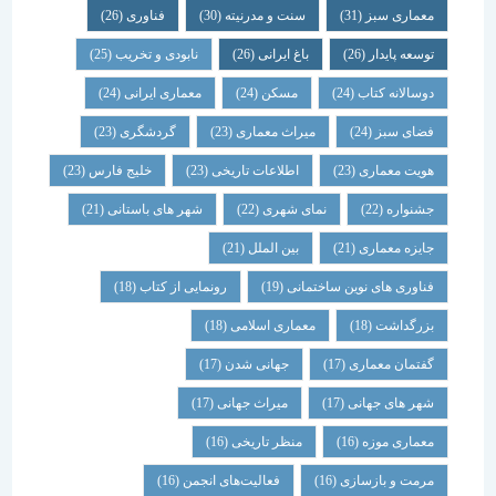
معماری سبز
(31)
سنت و مدرنیته
(30)
فناوری
(26)
توسعه پایدار
(26)
باغ ایرانی
(26)
نابودی و تخریب
(25)
دوسالانه کتاب
(24)
مسکن
(24)
معماری ایرانی
(24)
فضای سبز
(24)
میراث معماری
(23)
گردشگری
(23)
هویت معماری
(23)
اطلاعات تاریخی
(23)
خلیج فارس
(23)
جشنواره
(22)
نمای شهری
(22)
شهر های باستانی
(21)
جایزه معماری
(21)
بین الملل
(21)
فناوری های نوین ساختمانی
(19)
رونمایی از کتاب
(18)
بزرگداشت
(18)
معماری اسلامی
(18)
گفتمان معماری
(17)
جهانی شدن
(17)
شهر های جهانی
(17)
میراث جهانی
(17)
معماری موزه
(16)
منظر تاریخی
(16)
مرمت و بازسازی
(16)
فعالیت‌های انجمن
(16)