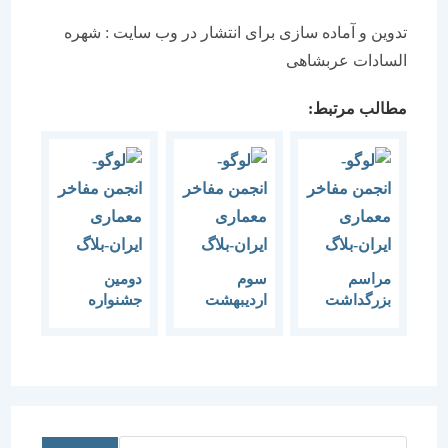
تدوین و آماده سازی برای انتشار در وب سایت : شهره
السادات عربشاهی
مطالب مرتبط:
مراسم
سوم
دومین
بزرگداشت
اردیبهشت
جشنواره
شیخ بهایی و
روز ولادت
روز” معمار”
روز معمار در
شیخ بهایی
با هدف
دانشگاه
نیست اشتباه
بزرگداشت
مازندران
شورای شهر
“شیخ بهایی”
برگزار شد
اصفهان در
تقویم رسمی
ایرانیان!