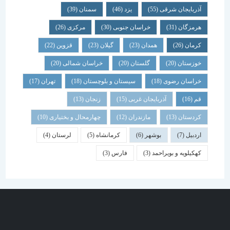
آذربایجان شرقی
(55)
یزد
(46)
سمنان
(39)
هرمزگان
(31)
خراسان جنوبی
(30)
مرکزی
(26)
کرمان
(26)
همدان
(23)
گیلان
(23)
قزوین
(22)
خوزستان
(20)
گلستان
(20)
خراسان شمالی
(20)
خراسان رضوی
(18)
سیستان و بلوچستان
(18)
تهران
(17)
قم
(16)
آذربایجان غربی
(15)
زنجان
(13)
کردستان
(13)
مازندران
(12)
چهارمحال و بختیاری
(10)
اردبیل
(7)
بوشهر
(6)
کرمانشاه
(5)
لرستان
(4)
کهکیلویه و بویراحمد
(3)
فارس
(3)