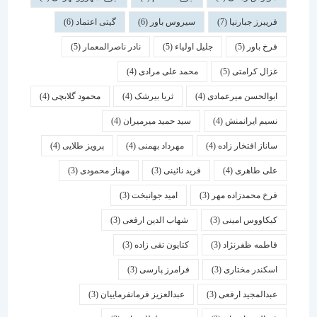
فریبرز جبارنیا
(7)
سیروس باور
(6)
گیتی اعتماد
(6)
فرخ باور
(5)
جلیل اولیاء
(5)
نادر ناصرالمعمار
(5)
غزال کرامتی
(5)
محمد علی مرادی
(4)
ابوالحسن میرعمادی
(4)
ثریا بیرشک
(4)
محمود گلابچی
(4)
نسیم ایرانمنش
(4)
سید حمید میرمیران
(4)
ساناز افتخار زاده
(4)
مهرداد بهمنی
(4)
پرویز طلایی
(4)
علی طاهری
(4)
فرید نائینی
(3)
مهناز محمودی
(3)
فرخ محمدزاده مهر
(3)
امید جوانبخت
(3)
کیکاووس امینی
(3)
شهاب الدین ارفعی
(3)
فاطمه ظفرنژاد
(3)
کتایون تقی زاده
(3)
اسكندر مختاری
(3)
فرامرز پارسی
(3)
عبدالمجید ارفعی
(3)
عبدالعزیز فرمانفرماییان
(3)