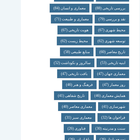
بررسی تاریخی
(88)
معماری و انسان
(84)
نقد و بررسی
(79)
معماری و طبیعت
(71)
محیط شهری
(67)
هویت تاریخی
(67)
توسعه شهری
(62)
محیط زیست
(62)
تاریخ معاصر
(60)
منابع طبیعی
(58)
ابنیه تاریخی
(53)
سالروز و نکوداشت
(52)
معماری جهان
(47)
بافت تاریخی
(47)
روز معمار
(47)
فرهنگ و هنر
(46)
همایش معماری
(46)
تاریخ شفاهی
(41)
شهرسازی
(41)
معماری معاصر
(40)
فراخوان ها
(32)
معماری سبز
(31)
سنت و مدرنیته
(30)
فناوری
(26)
توسعه پایدار
(26)
باغ ایرانی
(26)