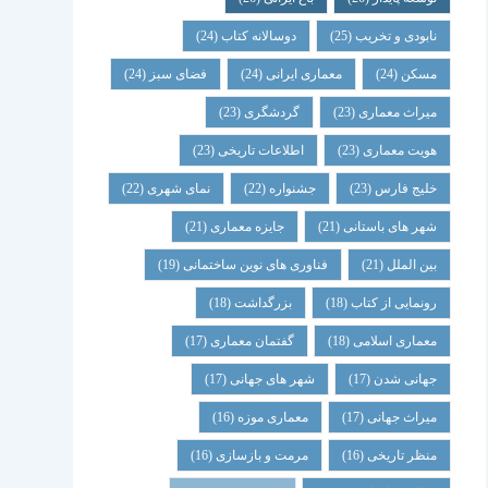
نابودی و تخریب
(25)
دوسالانه کتاب
(24)
مسکن
(24)
معماری ایرانی
(24)
فضای سبز
(24)
میراث معماری
(23)
گردشگری
(23)
هویت معماری
(23)
اطلاعات تاریخی
(23)
خلیج فارس
(23)
جشنواره
(22)
نمای شهری
(22)
شهر های باستانی
(21)
جایزه معماری
(21)
بین الملل
(21)
فناوری های نوین ساختمانی
(19)
رونمایی از کتاب
(18)
بزرگداشت
(18)
معماری اسلامی
(18)
گفتمان معماری
(17)
جهانی شدن
(17)
شهر های جهانی
(17)
میراث جهانی
(17)
معماری موزه
(16)
منظر تاریخی
(16)
مرمت و بازسازی
(16)