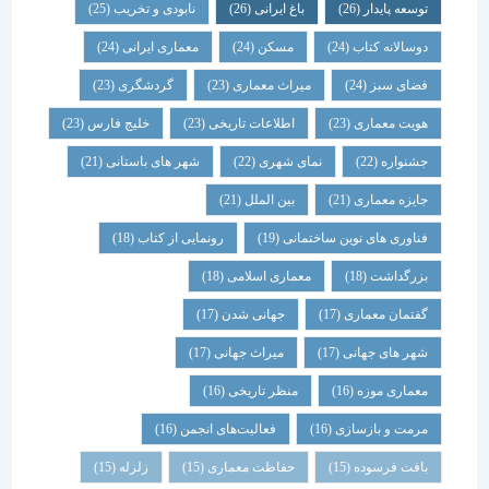
توسعه پایدار
(26)
باغ ایرانی
(26)
نابودی و تخریب
(25)
دوسالانه کتاب
(24)
مسکن
(24)
معماری ایرانی
(24)
فضای سبز
(24)
میراث معماری
(23)
گردشگری
(23)
هویت معماری
(23)
اطلاعات تاریخی
(23)
خلیج فارس
(23)
جشنواره
(22)
نمای شهری
(22)
شهر های باستانی
(21)
جایزه معماری
(21)
بین الملل
(21)
فناوری های نوین ساختمانی
(19)
رونمایی از کتاب
(18)
بزرگداشت
(18)
معماری اسلامی
(18)
گفتمان معماری
(17)
جهانی شدن
(17)
شهر های جهانی
(17)
میراث جهانی
(17)
معماری موزه
(16)
منظر تاریخی
(16)
مرمت و بازسازی
(16)
فعالیت‌های انجمن
(16)
بافت فرسوده
(15)
حفاظت معماری
(15)
زلزله
(15)