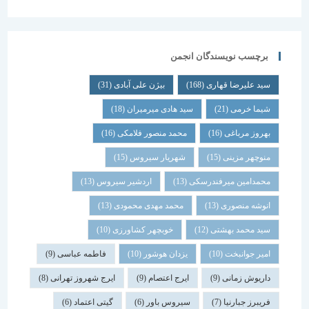
برچسب نویسندگان انجمن
سید علیرضا قهاری
(168)
بیژن علی آبادی
(31)
شیما خرمی
(21)
سید هادی میرمیران
(18)
بهروز مرباغی
(16)
محمد منصور فلامکی
(16)
منوچهر مزینی
(15)
شهریار سیروس
(15)
محمدامین میرفندرسکی
(13)
اردشیر سیروس
(13)
انوشه منصوری
(13)
محمد مهدی محمودی
(13)
سید محمد بهشتی
(12)
خوبچهر کشاورزی
(10)
امیر جوانبخت
(10)
یزدان هوشور
(10)
فاطمه عباسی
(9)
داریوش زمانی
(9)
ایرج اعتصام
(9)
ایرج شهروز تهرانی
(8)
فریبرز جبارنیا
(7)
سیروس باور
(6)
گیتی اعتماد
(6)