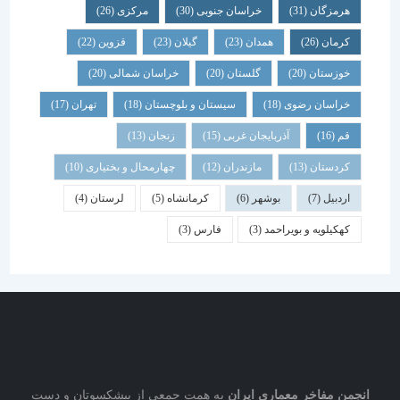
هرمزگان
(31)
خراسان جنوبی
(30)
مرکزی
(26)
کرمان
(26)
همدان
(23)
گیلان
(23)
قزوین
(22)
خوزستان
(20)
گلستان
(20)
خراسان شمالی
(20)
خراسان رضوی
(18)
سیستان و بلوچستان
(18)
تهران
(17)
قم
(16)
آذربایجان غربی
(15)
زنجان
(13)
کردستان
(13)
مازندران
(12)
چهارمحال و بختیاری
(10)
اردبیل
(7)
بوشهر
(6)
کرمانشاه
(5)
لرستان
(4)
کهکیلویه و بویراحمد
(3)
فارس
(3)
نجمن مفاخر معماری ایران
به همت جمعی از پیشکسوتان و دست