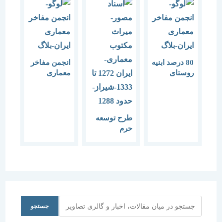
80 درصد ابنیه
انجمن مفاخر
روستای
معماری
سیمین ابرو
خواستار
همدان دارای
نامگذاری دهه
ارزش
ثبت ابنیه و
معماری خاص
جاذبه های
طرح توسعه
است.
تاریخی شد.
حرم
شاهچراغ؛
کارزار
درخواست
ثبت بناهای
ارزشمند به
حدود ۴۲ هزار
و کارزار رسید
جستجو
جستجو