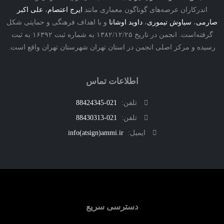
درکاران عرصه‌های گوناگون معماری مانند
ایرج اعتصام
،
علی اکبر
ی
،
سیاوش تیموری
،
داوید اوشانا
و با اهداف فرهنگی و حمایتی شکل
گرفته‌است. انجمن در تاریخ ۱۳۸۲/۱۲/۲۵ به شماره ثبت ۱۶۳۹۲ به ثبت
ه و مرکز اصلی انجمن در استان تهران شهرستان تهران واقع است.
اطلاعات تماس
تلفن:
021-88424345
تلفن:
021-88430313
ایمیل:
info(atsign)ammi.ir
دسترسی سریع