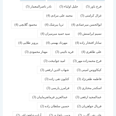
فرخ باور
(5)
جلیل اولیاء
(5)
نادر ناصرالمعمار
(5)
غزال کرامتی
(5)
محمد علی مرادی
(4)
ابوالحسن میرعمادی
(4)
ثریا بیرشک
(4)
محمود گلابچی
(4)
نسیم ایرانمنش
(4)
سید حمید میرمیران
(4)
ساناز افتخار زاده
(4)
مهرداد بهمنی
(4)
پرویز طلایی
(4)
علی طاهری
(4)
فرید نائینی
(3)
مهناز محمودی
(3)
فرخ محمدزاده مهر
(3)
امید جوانبخت
(3)
کیکاووس امینی
(3)
شهاب الدین ارفعی
(3)
فاطمه ظفرنژاد
(3)
کتایون تقی زاده
(3)
اسكندر مختاری
(3)
فرامرز پارسی
(3)
عبدالمجید ارفعی
(3)
عبدالعزیز فرمانفرماییان
(3)
فریال جواهریان
(2)
حسین سلطان زاده
(2)
علی نقی گلریز
(2)
حسن بلخاری
(2)
آزاده شاهچراغی
(2)