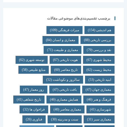
برچسب تقسیم‌بندی‌های موضوعی مقالات
هم اندیشی
(154)
میراث فرهنگی
(109)
بررسی تاریخی
(88)
معماری و انسان
(84)
نقد و بررسی
(79)
معماری و طبیعت
(71)
محیط شهری
(67)
هویت تاریخی
(67)
توسعه شهری
(62)
محیط زیست
(62)
تاریخ معاصر
(60)
منابع طبیعی
(58)
ابنیه تاریخی
(53)
سالروز و نکوداشت
(52)
معماری جهان
(47)
بافت تاریخی
(47)
روز معمار
(47)
فرهنگ و هنر
(46)
همایش معماری
(46)
تاریخ شفاهی
(41)
شهرسازی
(41)
معماری معاصر
(40)
فراخوان ها
(32)
معماری سبز
(31)
سنت و مدرنیته
(30)
فناوری
(26)