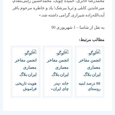
محمدرضا حائری، حمیده چوبک، محمدحسین رایتی‌مقدم،
میرعابدین کابلی و ثریا بیرشک؛ یاد و خاطره‌ مرحوم باقر
آیت‌الله‌زاده شیرازی گرامی داشته شد.»
به نقل از شاسا – 1 شهریوری 90
مطالب مرتبط:
80 درصد ابنیه
خانه «پدر
هویت تاریخی
روستای
چای ایران»
فراموش
سیمین ابرو
ارزش توجه
شده در
همدان دارای
کردن را دارد
بازسازی
ارزش
میادین
معماری خاص
پایتخت