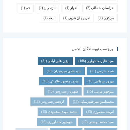
خراسان شمالی
(2)
اهواز
(1)
مازندران
(1)
قم
(1)
مرکزی
(1)
آذربایجان غربی
(1)
ایلام
(1)
برچسب نویسندگان انجمن
سید علیرضا قهاری
(168)
بیژن علی آبادی
(31)
شیما خرمی
(21)
سید هادی میرمیران
(18)
بهروز مرباغی
(16)
محمد منصور فلامکی
(16)
منوچهر مزینی
(15)
شهریار سیروس
(15)
محمدامین میرفندرسکی
(13)
اردشیر سیروس
(13)
انوشه منصوری
(13)
محمد مهدی محمودی
(13)
سید محمد بهشتی
(12)
خوبچهر کشاورزی
(10)