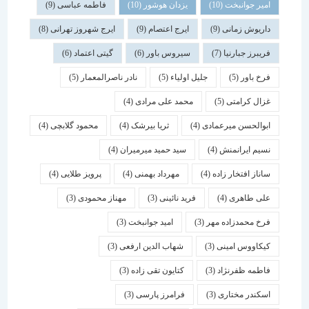
امیر جوانبخت
(10)
یزدان هوشور
(10)
فاطمه عباسی
(9)
داریوش زمانی
(9)
ایرج اعتصام
(9)
ایرج شهروز تهرانی
(8)
فریبرز جبارنیا
(7)
سیروس باور
(6)
گیتی اعتماد
(6)
فرخ باور
(5)
جلیل اولیاء
(5)
نادر ناصرالمعمار
(5)
غزال کرامتی
(5)
محمد علی مرادی
(4)
ابوالحسن میرعمادی
(4)
ثریا بیرشک
(4)
محمود گلابچی
(4)
نسیم ایرانمنش
(4)
سید حمید میرمیران
(4)
ساناز افتخار زاده
(4)
مهرداد بهمنی
(4)
پرویز طلایی
(4)
علی طاهری
(4)
فرید نائینی
(3)
مهناز محمودی
(3)
فرخ محمدزاده مهر
(3)
امید جوانبخت
(3)
کیکاووس امینی
(3)
شهاب الدین ارفعی
(3)
فاطمه ظفرنژاد
(3)
کتایون تقی زاده
(3)
اسكندر مختاری
(3)
فرامرز پارسی
(3)