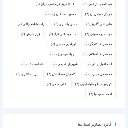
عبدالمجید ارفعی
(3)
عبدالعزیز فرمانفرماییان
(3)
فریال جواهریان
(2)
حسین سلطان زاده
(2)
علی نقی گلریز
(2)
حسن بلخاری
(2)
آزاده شاهچراغی
(2)
جواد میرحسینی
(2)
مسعود علی نژاد
(2)
ژرژ دارش
(2)
محمدرضا کارگر
(2)
ابراهیم حقیقی
(2)
محمدرضا اصلانی
(2)
جواد مهدی زاده
(2)
اسماعیل جنتی
(2)
شهریار قدیمی
(2)
فاطمه کاتب
(2)
محمدکریم پیرنیا
(2)
کامران صفامنش
(2)
ایرج کلانتری
(2)
کورش دیباج طباطبایی
(2)
علی ملکی
(2)
احمد سعیدنیا
(2)
گالری تصاویر استان‌ها