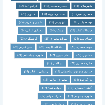
شهرسازی
(41)
معماری معاصر
(40)
فراخوان ها
(32)
معماری سبز
(31)
سنت و مدرنیته
(30)
فناوری
(26)
توسعه پایدار
(26)
باغ ایرانی
(26)
نابودی و تخریب
(25)
دوسالانه کتاب
(24)
مسکن
(24)
معماری ایرانی
(24)
فضای سبز
(24)
میراث معماری
(23)
گردشگری
(23)
هویت معماری
(23)
اطلاعات تاریخی
(23)
خلیج فارس
(23)
جشنواره
(22)
نمای شهری
(22)
شهر های باستانی
(21)
جایزه معماری
(21)
بین الملل
(21)
فناوری های نوین ساختمانی
(19)
رونمایی از کتاب
(18)
بزرگداشت
(18)
معماری اسلامی
(18)
گفتمان معماری
(17)
جهانی شدن
(17)
شهر های جهانی
(17)
میراث جهانی
(17)
معماری موزه
(16)
منظر تاریخی
(16)