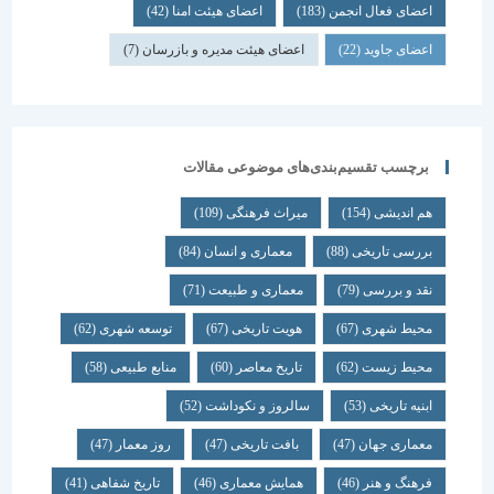
اعضای فعال انجمن
(183)
اعضای هیئت امنا
(42)
اعضای جاوید
(22)
اعضای هیئت مدیره و بازرسان
(7)
برچسب تقسیم‌بندی‌های موضوعی مقالات
هم اندیشی
(154)
میراث فرهنگی
(109)
بررسی تاریخی
(88)
معماری و انسان
(84)
نقد و بررسی
(79)
معماری و طبیعت
(71)
محیط شهری
(67)
هویت تاریخی
(67)
توسعه شهری
(62)
محیط زیست
(62)
تاریخ معاصر
(60)
منابع طبیعی
(58)
ابنیه تاریخی
(53)
سالروز و نکوداشت
(52)
معماری جهان
(47)
بافت تاریخی
(47)
روز معمار
(47)
فرهنگ و هنر
(46)
همایش معماری
(46)
تاریخ شفاهی
(41)