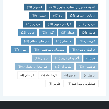
گنجینه تصاویر از استان‌های ایران
(599)
اصفهان
(59)
آذربایجان شرقی
(55)
یزد
(46)
سمنان
(39)
هرمزگان
(31)
خراسان جنوبی
(30)
مرکزی
(26)
کرمان
(26)
همدان
(23)
گیلان
(23)
قزوین
(22)
خوزستان
(20)
گلستان
(20)
خراسان شمالی
(20)
خراسان رضوی
(18)
سیستان و بلوچستان
(18)
تهران
(17)
قم
(16)
آذربایجان غربی
(15)
زنجان
(13)
کردستان
(13)
مازندران
(12)
چهارمحال و بختیاری
(10)
اردبیل
(7)
بوشهر
(6)
کرمانشاه
(5)
لرستان
(4)
کهکیلویه و بویراحمد
(3)
فارس
(3)