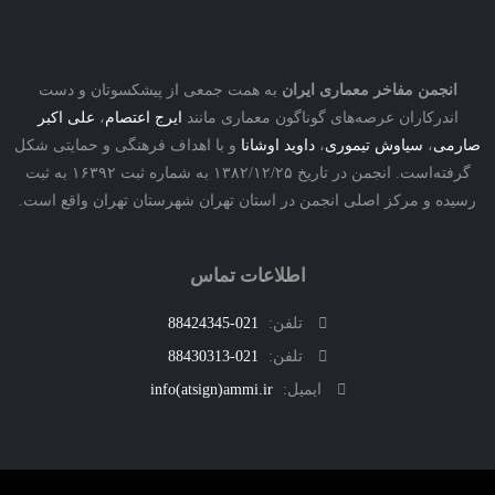
نجمن مفاخر معماری ایران
به همت جمعی از پیشکسوتان و دست
درکاران عرصه‌های گوناگون معماری مانند
ایرج اعتصام
،
علی اکبر
ی
،
سیاوش تیموری
،
داوید اوشانا
و با اهداف فرهنگی و حمایتی شکل
گرفته‌است. انجمن در تاریخ ۱۳۸۲/۱۲/۲۵ به شماره ثبت ۱۶۳۹۲ به ثبت
ه و مرکز اصلی انجمن در استان تهران شهرستان تهران واقع است.
اطلاعات تماس
تلفن:
021-88424345
تلفن:
021-88430313
ایمیل:
info(atsign)ammi.ir