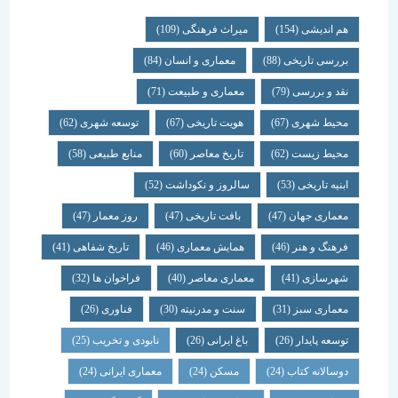
هم اندیشی
(154)
میراث فرهنگی
(109)
بررسی تاریخی
(88)
معماری و انسان
(84)
نقد و بررسی
(79)
معماری و طبیعت
(71)
محیط شهری
(67)
هویت تاریخی
(67)
توسعه شهری
(62)
محیط زیست
(62)
تاریخ معاصر
(60)
منابع طبیعی
(58)
ابنیه تاریخی
(53)
سالروز و نکوداشت
(52)
معماری جهان
(47)
بافت تاریخی
(47)
روز معمار
(47)
فرهنگ و هنر
(46)
همایش معماری
(46)
تاریخ شفاهی
(41)
شهرسازی
(41)
معماری معاصر
(40)
فراخوان ها
(32)
معماری سبز
(31)
سنت و مدرنیته
(30)
فناوری
(26)
توسعه پایدار
(26)
باغ ایرانی
(26)
نابودی و تخریب
(25)
دوسالانه کتاب
(24)
مسکن
(24)
معماری ایرانی
(24)