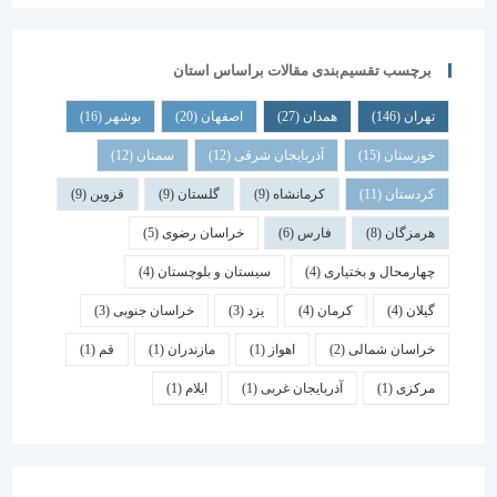
برچسب تقسیم‌بندی مقالات براساس استان
تهران
(146)
همدان
(27)
اصفهان
(20)
بوشهر
(16)
خوزستان
(15)
آذربایجان شرقی
(12)
سمنان
(12)
کردستان
(11)
کرمانشاه
(9)
گلستان
(9)
قزوین
(9)
هرمزگان
(8)
فارس
(6)
خراسان رضوی
(5)
چهارمحال و بختیاری
(4)
سیستان و بلوچستان
(4)
گیلان
(4)
کرمان
(4)
یزد
(3)
خراسان جنوبی
(3)
خراسان شمالی
(2)
اهواز
(1)
مازندران
(1)
قم
(1)
مرکزی
(1)
آذربایجان غربی
(1)
ایلام
(1)