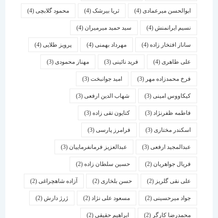
ابوالحسن میرعمادی
(4)
ثریا بیرشک
(4)
محمود گلابچی
(4)
نسیم ایرانمنش
(4)
سید حمید میرمیران
(4)
ساناز افتخار زاده
(4)
مهرداد بهمنی
(4)
پرویز طلایی
(4)
علی طاهری
(4)
فرید نائینی
(3)
مهناز محمودی
(3)
فرخ محمدزاده مهر
(3)
امید جوانبخت
(3)
کیکاووس امینی
(3)
شهاب الدین ارفعی
(3)
فاطمه ظفرنژاد
(3)
کتایون تقی زاده
(3)
اسكندر مختاری
(3)
فرامرز پارسی
(3)
عبدالمجید ارفعی
(3)
عبدالعزیز فرمانفرماییان
(3)
فریال جواهریان
(2)
حسین سلطان زاده
(2)
علی نقی گلریز
(2)
حسن بلخاری
(2)
آزاده شاهچراغی
(2)
جواد میرحسینی
(2)
مسعود علی نژاد
(2)
ژرژ دارش
(2)
محمدرضا کارگر
(2)
ابراهیم حقیقی
(2)