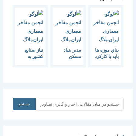
بناي موزه ها
مدیر بنیاد
نیاز صنایع
بايد با كاركرد
مسکن
کشور به
موزه
سمنان:
طراحان
متناسب باشد
معماری
معماری
امروز نیاز به
اجتناب پذیر
حمایت، تدبر
است
و تفکر دارد
جستجو
جستجو