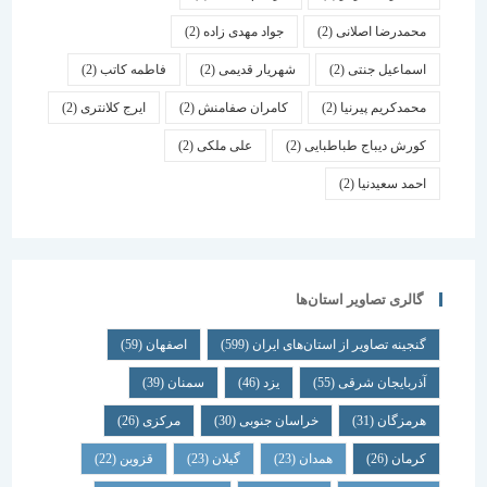
محمدرضا اصلانی
(2)
جواد مهدی زاده
(2)
اسماعیل جنتی
(2)
شهریار قدیمی
(2)
فاطمه کاتب
(2)
محمدکریم پیرنیا
(2)
کامران صفامنش
(2)
ایرج کلانتری
(2)
کورش دیباج طباطبایی
(2)
علی ملکی
(2)
احمد سعیدنیا
(2)
گالری تصاویر استان‌ها
گنجینه تصاویر از استان‌های ایران
(599)
اصفهان
(59)
آذربایجان شرقی
(55)
یزد
(46)
سمنان
(39)
هرمزگان
(31)
خراسان جنوبی
(30)
مرکزی
(26)
کرمان
(26)
همدان
(23)
گیلان
(23)
قزوین
(22)