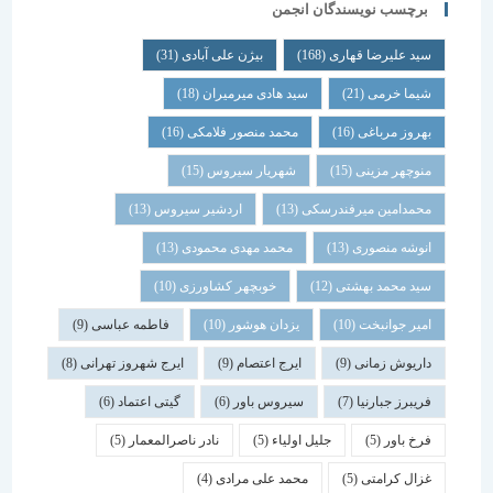
برچسب نویسندگان انجمن
سید علیرضا قهاری
(168)
بیژن علی آبادی
(31)
شیما خرمی
(21)
سید هادی میرمیران
(18)
بهروز مرباغی
(16)
محمد منصور فلامکی
(16)
منوچهر مزینی
(15)
شهریار سیروس
(15)
محمدامین میرفندرسکی
(13)
اردشیر سیروس
(13)
انوشه منصوری
(13)
محمد مهدی محمودی
(13)
سید محمد بهشتی
(12)
خوبچهر کشاورزی
(10)
امیر جوانبخت
(10)
یزدان هوشور
(10)
فاطمه عباسی
(9)
داریوش زمانی
(9)
ایرج اعتصام
(9)
ایرج شهروز تهرانی
(8)
فریبرز جبارنیا
(7)
سیروس باور
(6)
گیتی اعتماد
(6)
فرخ باور
(5)
جلیل اولیاء
(5)
نادر ناصرالمعمار
(5)
غزال کرامتی
(5)
محمد علی مرادی
(4)