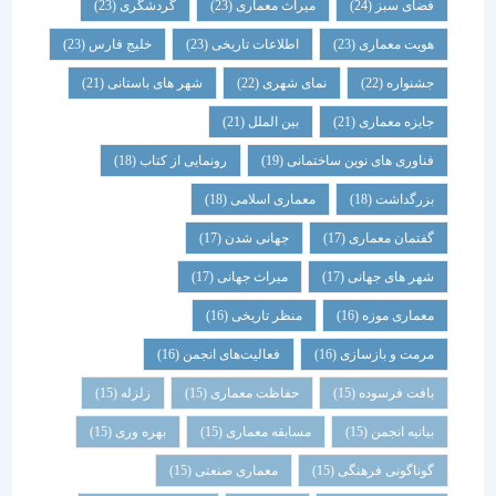
فضای سبز
(24)
میراث معماری
(23)
گردشگری
(23)
هویت معماری
(23)
اطلاعات تاریخی
(23)
خلیج فارس
(23)
جشنواره
(22)
نمای شهری
(22)
شهر های باستانی
(21)
جایزه معماری
(21)
بین الملل
(21)
فناوری های نوین ساختمانی
(19)
رونمایی از کتاب
(18)
بزرگداشت
(18)
معماری اسلامی
(18)
گفتمان معماری
(17)
جهانی شدن
(17)
شهر های جهانی
(17)
میراث جهانی
(17)
معماری موزه
(16)
منظر تاریخی
(16)
مرمت و بازسازی
(16)
فعالیت‌های انجمن
(16)
بافت فرسوده
(15)
حفاظت معماری
(15)
زلزله
(15)
بیانیه انجمن
(15)
مسابقه معماری
(15)
بهره وری
(15)
گوناگونی فرهنگی
(15)
معماری صنعتی
(15)