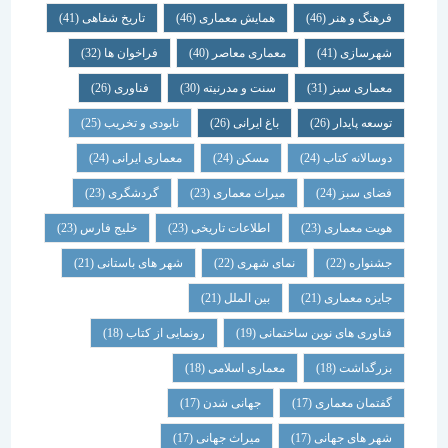
فرهنگ و هنر
(46)
همایش معماری
(46)
تاریخ شفاهی
(41)
شهرسازی
(41)
معماری معاصر
(40)
فراخوان ها
(32)
معماری سبز
(31)
سنت و مدرنیته
(30)
فناوری
(26)
توسعه پایدار
(26)
باغ ایرانی
(26)
نابودی و تخریب
(25)
دوسالانه کتاب
(24)
مسکن
(24)
معماری ایرانی
(24)
فضای سبز
(24)
میراث معماری
(23)
گردشگری
(23)
هویت معماری
(23)
اطلاعات تاریخی
(23)
خلیج فارس
(23)
جشنواره
(22)
نمای شهری
(22)
شهر های باستانی
(21)
جایزه معماری
(21)
بین الملل
(21)
فناوری های نوین ساختمانی
(19)
رونمایی از کتاب
(18)
بزرگداشت
(18)
معماری اسلامی
(18)
گفتمان معماری
(17)
جهانی شدن
(17)
شهر های جهانی
(17)
میراث جهانی
(17)