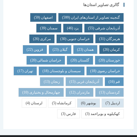
گالری تصاویر استان‌ها
گنجینه تصاویر از استان‌های ایران
(599)
اصفهان
(59)
آذربایجان شرقی
(55)
یزد
(46)
سمنان
(39)
هرمزگان
(31)
خراسان جنوبی
(30)
مرکزی
(26)
کرمان
(26)
همدان
(23)
گیلان
(23)
قزوین
(22)
خوزستان
(20)
گلستان
(20)
خراسان شمالی
(20)
خراسان رضوی
(18)
سیستان و بلوچستان
(18)
تهران
(17)
قم
(16)
آذربایجان غربی
(15)
زنجان
(13)
کردستان
(13)
مازندران
(12)
چهارمحال و بختیاری
(10)
اردبیل
(7)
بوشهر
(6)
کرمانشاه
(5)
لرستان
(4)
کهکیلویه و بویراحمد
(3)
فارس
(3)