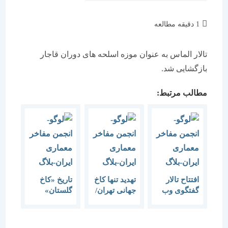
زمان
1 دقیقه مطالعه
مطالعه:
تالار الماس به عنوان موزه اسلحه های دوران قاجار
بازگشایی شد.
مطالب مرتبط:
افتتاح تالار
تهدید تنها کاخ
تاریخ «کاخ
گفتگوی وب
جهانی تهران/
گلستان»
سایت انجمن
دلگیری کاخ
شفاهی
مفاخر
گلستان از
روایت می
معماری ایران
برج دلگشا
‌شود