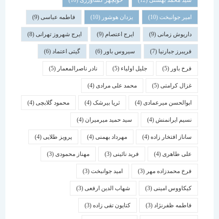
سید محمد بهشتی
(12)
خوبچهر کشاورزی
(10)
امیر جوانبخت
(10)
یزدان هوشور
(10)
فاطمه عباسی
(9)
داریوش زمانی
(9)
ایرج اعتصام
(9)
ایرج شهروز تهرانی
(8)
فریبرز جبارنیا
(7)
سیروس باور
(6)
گیتی اعتماد
(6)
فرخ باور
(5)
جلیل اولیاء
(5)
نادر ناصرالمعمار
(5)
غزال کرامتی
(5)
محمد علی مرادی
(4)
ابوالحسن میرعمادی
(4)
ثریا بیرشک
(4)
محمود گلابچی
(4)
نسیم ایرانمنش
(4)
سید حمید میرمیران
(4)
ساناز افتخار زاده
(4)
مهرداد بهمنی
(4)
پرویز طلایی
(4)
علی طاهری
(4)
فرید نائینی
(3)
مهناز محمودی
(3)
فرخ محمدزاده مهر
(3)
امید جوانبخت
(3)
کیکاووس امینی
(3)
شهاب الدین ارفعی
(3)
فاطمه ظفرنژاد
(3)
کتایون تقی زاده
(3)