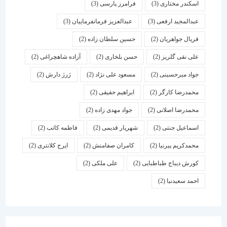
اسكندر مختاری
(3)
فرامرز پارسی
(3)
عبدالمجید ارفعی
(3)
عبدالعزیز فرمانفرماییان
(3)
فریال جواهریان
(2)
حسین سلطان زاده
(2)
علی نقی گلریز
(2)
حسن بلخاری
(2)
آزاده شاهچراغی
(2)
جواد میرحسینی
(2)
مسعود علی نژاد
(2)
ژرژ دارش
(2)
محمدرضا کارگر
(2)
ابراهیم حقیقی
(2)
محمدرضا اصلانی
(2)
جواد مهدی زاده
(2)
اسماعیل جنتی
(2)
شهریار قدیمی
(2)
فاطمه کاتب
(2)
محمدکریم پیرنیا
(2)
کامران صفامنش
(2)
ایرج کلانتری
(2)
کورش دیباج طباطبایی
(2)
علی ملکی
(2)
احمد سعیدنیا
(2)