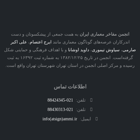
نجمن مفاخر معماری ایران
به همت جمعی از پیشکسوتان و دست
درکاران عرصه‌های گوناگون معماری مانند
ایرج اعتصام
،
علی اکبر
ی
،
سیاوش تیموری
،
داوید اوشانا
و با اهداف فرهنگی و حمایتی شکل
گرفته‌است. انجمن در تاریخ ۱۳۸۲/۱۲/۲۵ به شماره ثبت ۱۶۳۹۲ به ثبت
ه و مرکز اصلی انجمن در استان تهران شهرستان تهران واقع است.
اطلاعات تماس
تلفن:
021-88424345
تلفن:
021-88430313
ایمیل:
info(atsign)ammi.ir