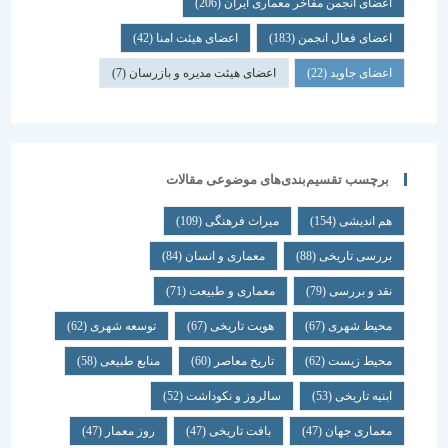
اعضای انجمن مفاخر معماری ایران
(206)
اعضای فعال انجمن
(183)
اعضای هیئت امنا
(42)
اعضای جاوید
(22)
اعضای هیئت مدیره و بازرسان
(7)
برچسب تقسیم‌بندی‌های موضوعی مقالات
هم اندیشی
(154)
میراث فرهنگی
(109)
بررسی تاریخی
(88)
معماری و انسان
(84)
نقد و بررسی
(79)
معماری و طبیعت
(71)
محیط شهری
(67)
هویت تاریخی
(67)
توسعه شهری
(62)
محیط زیست
(62)
تاریخ معاصر
(60)
منابع طبیعی
(58)
ابنیه تاریخی
(53)
سالروز و نکوداشت
(52)
معماری جهان
(47)
بافت تاریخی
(47)
روز معمار
(47)