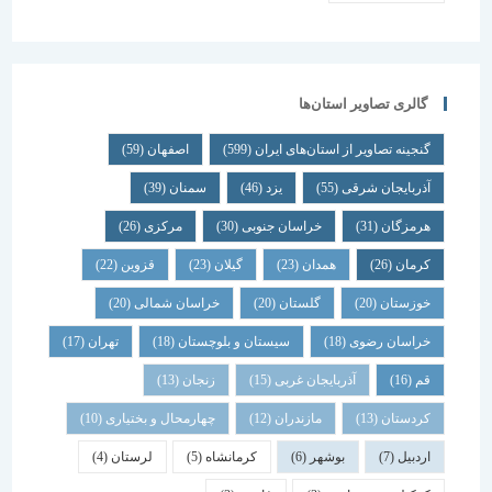
گالری تصاویر استان‌ها
گنجینه تصاویر از استان‌های ایران
(599)
اصفهان
(59)
آذربایجان شرقی
(55)
یزد
(46)
سمنان
(39)
هرمزگان
(31)
خراسان جنوبی
(30)
مرکزی
(26)
کرمان
(26)
همدان
(23)
گیلان
(23)
قزوین
(22)
خوزستان
(20)
گلستان
(20)
خراسان شمالی
(20)
خراسان رضوی
(18)
سیستان و بلوچستان
(18)
تهران
(17)
قم
(16)
آذربایجان غربی
(15)
زنجان
(13)
کردستان
(13)
مازندران
(12)
چهارمحال و بختیاری
(10)
اردبیل
(7)
بوشهر
(6)
کرمانشاه
(5)
لرستان
(4)