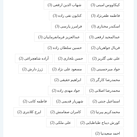
کیکاووس امینی
(3)
شهاب الدین ارفعی
(3)
فاطمه ظفرنژاد
(3)
کتایون تقی زاده
(3)
اسكندر مختاری
(3)
فرامرز پارسی
(3)
عبدالمجید ارفعی
(3)
عبدالعزیز فرمانفرماییان
(3)
فریال جواهریان
(2)
حسین سلطان زاده
(2)
علی نقی گلریز
(2)
حسن بلخاری
(2)
آزاده شاهچراغی
(2)
جواد میرحسینی
(2)
مسعود علی نژاد
(2)
ژرژ دارش
(2)
محمدرضا کارگر
(2)
ابراهیم حقیقی
(2)
محمدرضا اصلانی
(2)
جواد مهدی زاده
(2)
اسماعیل جنتی
(2)
شهریار قدیمی
(2)
فاطمه کاتب
(2)
محمدکریم پیرنیا
(2)
کامران صفامنش
(2)
ایرج کلانتری
(2)
کورش دیباج طباطبایی
(2)
علی ملکی
(2)
احمد سعیدنیا
(2)