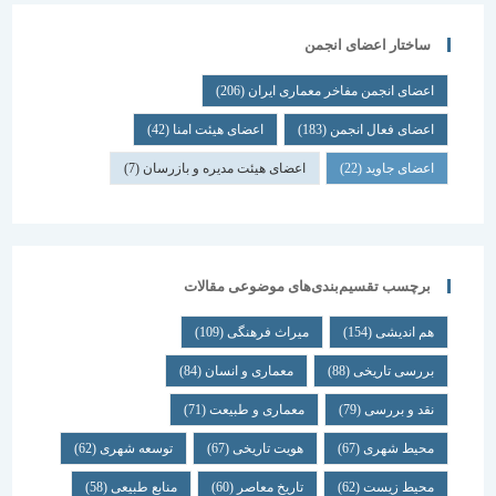
ساختار اعضای انجمن
اعضای انجمن مفاخر معماری ایران
(206)
اعضای فعال انجمن
(183)
اعضای هیئت امنا
(42)
اعضای جاوید
(22)
اعضای هیئت مدیره و بازرسان
(7)
برچسب تقسیم‌بندی‌های موضوعی مقالات
هم اندیشی
(154)
میراث فرهنگی
(109)
بررسی تاریخی
(88)
معماری و انسان
(84)
نقد و بررسی
(79)
معماری و طبیعت
(71)
محیط شهری
(67)
هویت تاریخی
(67)
توسعه شهری
(62)
محیط زیست
(62)
تاریخ معاصر
(60)
منابع طبیعی
(58)