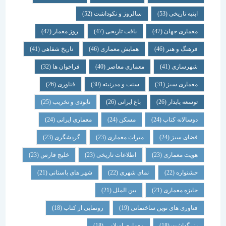
ابنیه تاریخی
(53)
سالروز و نکوداشت
(52)
معماری جهان
(47)
بافت تاریخی
(47)
روز معمار
(47)
فرهنگ و هنر
(46)
همایش معماری
(46)
تاریخ شفاهی
(41)
شهرسازی
(41)
معماری معاصر
(40)
فراخوان ها
(32)
معماری سبز
(31)
سنت و مدرنیته
(30)
فناوری
(26)
توسعه پایدار
(26)
باغ ایرانی
(26)
نابودی و تخریب
(25)
دوسالانه کتاب
(24)
مسکن
(24)
معماری ایرانی
(24)
فضای سبز
(24)
میراث معماری
(23)
گردشگری
(23)
هویت معماری
(23)
اطلاعات تاریخی
(23)
خلیج فارس
(23)
جشنواره
(22)
نمای شهری
(22)
شهر های باستانی
(21)
جایزه معماری
(21)
بین الملل
(21)
فناوری های نوین ساختمانی
(19)
رونمایی از کتاب
(18)
بزرگداشت
(18)
معماری اسلامی
(18)