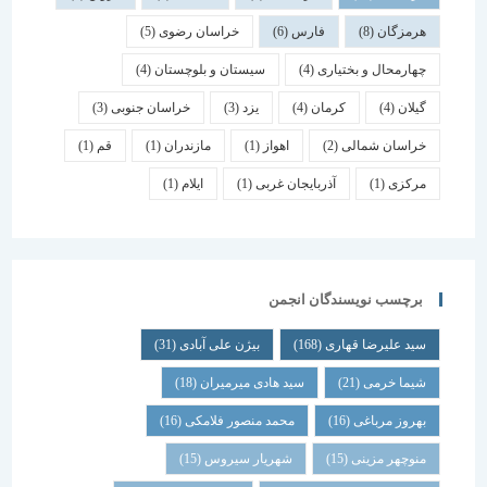
هرمزگان
(8)
فارس
(6)
خراسان رضوی
(5)
چهارمحال و بختیاری
(4)
سیستان و بلوچستان
(4)
گیلان
(4)
کرمان
(4)
یزد
(3)
خراسان جنوبی
(3)
خراسان شمالی
(2)
اهواز
(1)
مازندران
(1)
قم
(1)
مرکزی
(1)
آذربایجان غربی
(1)
ایلام
(1)
برچسب نویسندگان انجمن
سید علیرضا قهاری
(168)
بیژن علی آبادی
(31)
شیما خرمی
(21)
سید هادی میرمیران
(18)
بهروز مرباغی
(16)
محمد منصور فلامکی
(16)
منوچهر مزینی
(15)
شهریار سیروس
(15)