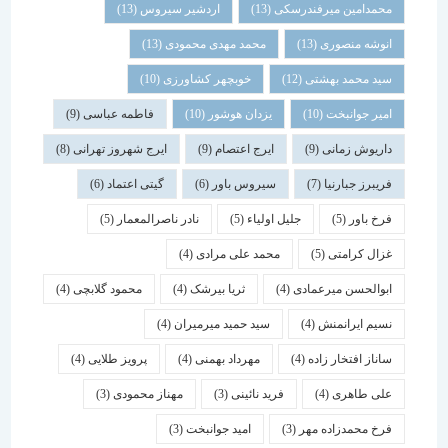
محمدامین میرفندرسکی
(13)
اردشیر سیروس
(13)
انوشه منصوری
(13)
محمد مهدی محمودی
(13)
سید محمد بهشتی
(12)
خوبچهر کشاورزی
(10)
امیر جوانبخت
(10)
یزدان هوشور
(10)
فاطمه عباسی
(9)
داریوش زمانی
(9)
ایرج اعتصام
(9)
ایرج شهروز تهرانی
(8)
فریبرز جبارنیا
(7)
سیروس باور
(6)
گیتی اعتماد
(6)
فرخ باور
(5)
جلیل اولیاء
(5)
نادر ناصرالمعمار
(5)
غزال کرامتی
(5)
محمد علی مرادی
(4)
ابوالحسن میرعمادی
(4)
ثریا بیرشک
(4)
محمود گلابچی
(4)
نسیم ایرانمنش
(4)
سید حمید میرمیران
(4)
ساناز افتخار زاده
(4)
مهرداد بهمنی
(4)
پرویز طلایی
(4)
علی طاهری
(4)
فرید نائینی
(3)
مهناز محمودی
(3)
فرخ محمدزاده مهر
(3)
امید جوانبخت
(3)