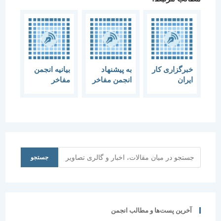
خبرگزاری کار
به پیشنهاد
بیانیه انجمن
ایران
انجمن مفاخر
مفاخر
بزرگداشت
معماری ایران
معماری ایران
روز معمار و
اصفهان،
به مناسبت
هفته معماری
پایتخت دائمی
روز جهانی
عضو انجمن
فرهنگی ایران
معماری و
مفاخر
می شود.
اسکان بشر
معماری
ایران:
جستجو
جستجو
معماران، از
ارائه طرح
های تکراری
غربی
خودداری کنند
آخرین پست‌ها و مطالب انجمن
معماری ایران