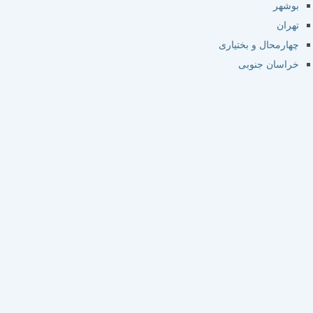
بوشهر
تهران
چهارمحال و بختیاری
خراسان جنوبی
خراسان رضوی
خراسان شمالی
خوزستان
زنجان
سمنان
سیستان و بلوچستان
فارس
قزوین
قم
کردستان
کرمان
کرمانشاه