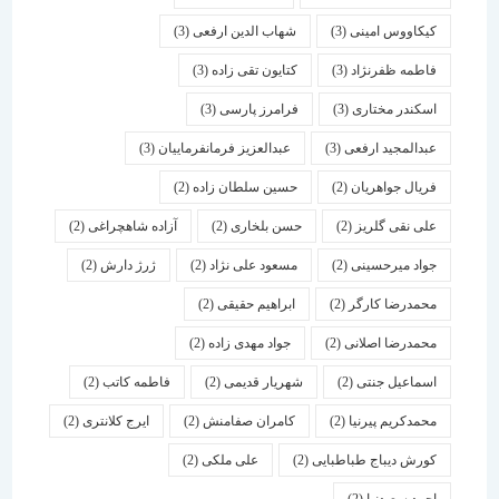
کیکاووس امینی
(3)
شهاب الدین ارفعی
(3)
فاطمه ظفرنژاد
(3)
کتایون تقی زاده
(3)
اسكندر مختاری
(3)
فرامرز پارسی
(3)
عبدالمجید ارفعی
(3)
عبدالعزیز فرمانفرماییان
(3)
فریال جواهریان
(2)
حسین سلطان زاده
(2)
علی نقی گلریز
(2)
حسن بلخاری
(2)
آزاده شاهچراغی
(2)
جواد میرحسینی
(2)
مسعود علی نژاد
(2)
ژرژ دارش
(2)
محمدرضا کارگر
(2)
ابراهیم حقیقی
(2)
محمدرضا اصلانی
(2)
جواد مهدی زاده
(2)
اسماعیل جنتی
(2)
شهریار قدیمی
(2)
فاطمه کاتب
(2)
محمدکریم پیرنیا
(2)
کامران صفامنش
(2)
ایرج کلانتری
(2)
کورش دیباج طباطبایی
(2)
علی ملکی
(2)