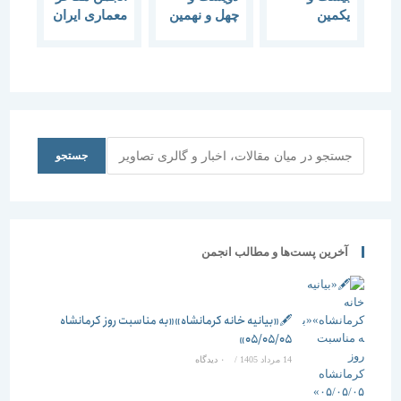
یکمین
چهل و نهمین
معماری ایران
گفتمان هنر و
گفتمان هنر و
در پی حادثه
معماری “نقد
معماری
آتش سوزی
و بررسی هنر
حکمت
در کتابخانه
و معماری
اسلامی در
دانشکده
معاصر”
هنر و معماری
حقوق و علوم
سیاسی
دانشگاه
جستجو
جستجو
تهران بیانیه
ای صادر کرد
آخرین پست‌ها و مطالب انجمن
🖋️«بیانیه خانه کرمانشاه»«به مناسبت روز کرمانشاه
۰۵/۰۵/۰۵»
14 مرداد 1405
/
۰ دیدگاه