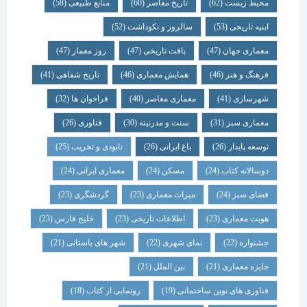
محیط زیست
(62)
تاریخ معاصر
(60)
منابع طبیعی
(58)
ابنیه تاریخی
(53)
سالروز و نکوداشت
(52)
معماری جهان
(47)
بافت تاریخی
(47)
روز معمار
(47)
فرهنگ و هنر
(46)
همایش معماری
(46)
تاریخ شفاهی
(41)
شهرسازی
(41)
معماری معاصر
(40)
فراخوان ها
(32)
معماری سبز
(31)
سنت و مدرنیته
(30)
فناوری
(26)
توسعه پایدار
(26)
باغ ایرانی
(26)
نابودی و تخریب
(25)
دوسالانه کتاب
(24)
مسکن
(24)
معماری ایرانی
(24)
فضای سبز
(24)
میراث معماری
(23)
گردشگری
(23)
هویت معماری
(23)
اطلاعات تاریخی
(23)
خلیج فارس
(23)
جشنواره
(22)
نمای شهری
(22)
شهر های باستانی
(21)
جایزه معماری
(21)
بین الملل
(21)
فناوری های نوین ساختمانی
(19)
رونمایی از کتاب
(18)