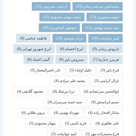
محمدامین میرفندرسکی
(13)
اردشیر سیروس
(13)
انوشه منصوری
(13)
محمد مهدی محمودی
(13)
سید محمد بهشتی
(12)
خوبچهر کشاورزی
(10)
امیر جوانبخت
(10)
یزدان هوشور
(10)
فاطمه عباسی
(9)
داریوش زمانی
(9)
ایرج اعتصام
(9)
ایرج شهروز تهرانی
(8)
فریبرز جبارنیا
(7)
سیروس باور
(6)
گیتی اعتماد
(6)
فرخ باور
(5)
جلیل اولیاء
(5)
نادر ناصرالمعمار
(5)
غزال کرامتی
(5)
محمد علی مرادی
(4)
ابوالحسن میرعمادی
(4)
ثریا بیرشک
(4)
محمود گلابچی
(4)
نسیم ایرانمنش
(4)
سید حمید میرمیران
(4)
ساناز افتخار زاده
(4)
مهرداد بهمنی
(4)
پرویز طلایی
(4)
علی طاهری
(4)
فرید نائینی
(3)
مهناز محمودی
(3)
فرخ محمدزاده مهر
(3)
امید جوانبخت
(3)