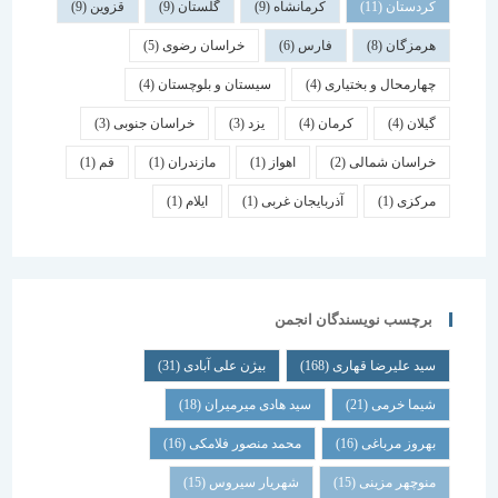
کردستان
(11)
کرمانشاه
(9)
گلستان
(9)
قزوین
(9)
هرمزگان
(8)
فارس
(6)
خراسان رضوی
(5)
چهارمحال و بختیاری
(4)
سیستان و بلوچستان
(4)
گیلان
(4)
کرمان
(4)
یزد
(3)
خراسان جنوبی
(3)
خراسان شمالی
(2)
اهواز
(1)
مازندران
(1)
قم
(1)
مرکزی
(1)
آذربایجان غربی
(1)
ایلام
(1)
برچسب نویسندگان انجمن
سید علیرضا قهاری
(168)
بیژن علی آبادی
(31)
شیما خرمی
(21)
سید هادی میرمیران
(18)
بهروز مرباغی
(16)
محمد منصور فلامکی
(16)
منوچهر مزینی
(15)
شهریار سیروس
(15)