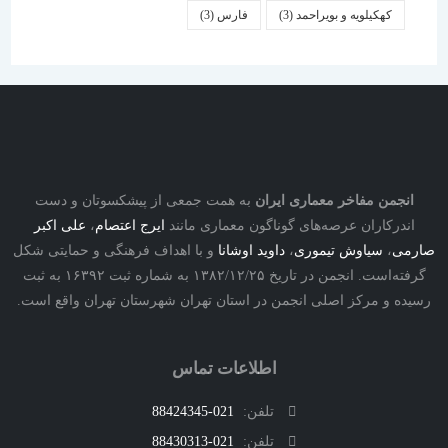
کهکیلویه و بویراحمد
(3)
فارس
(3)
انجمن مفاخر معماری ایران
به همت جمعی از پیشکسوتان و دست
اندرکاران عرصه‌های گوناگون معماری مانند
ایرج اعتصام
،
علی اکبر
ارمی
،
سیاوش تیموری
،
داوید اوشانا
و با اهداف فرهنگی و حمایتی شکل
گرفته‌است. انجمن در تاریخ ۱۳۸۲/۱۲/۲۵ به شماره ثبت ۱۶۳۹۲ به ثبت
رسیده و مرکز اصلی انجمن در استان تهران شهرستان تهران واقع است.
اطلاعات تماس
تلفن:
021-88424345
تلفن:
021-88430313