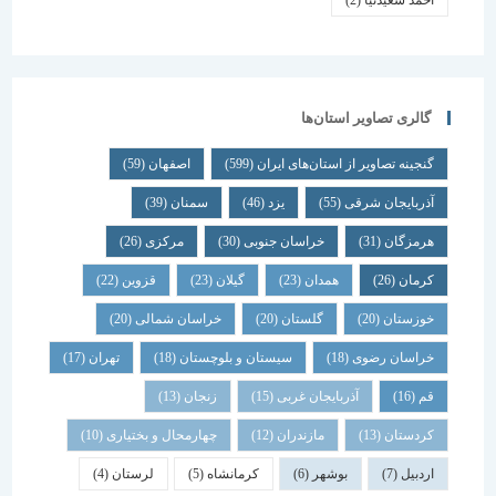
احمد سعیدنیا
(2)
گالری تصاویر استان‌ها
گنجینه تصاویر از استان‌های ایران
(599)
اصفهان
(59)
آذربایجان شرقی
(55)
یزد
(46)
سمنان
(39)
هرمزگان
(31)
خراسان جنوبی
(30)
مرکزی
(26)
کرمان
(26)
همدان
(23)
گیلان
(23)
قزوین
(22)
خوزستان
(20)
گلستان
(20)
خراسان شمالی
(20)
خراسان رضوی
(18)
سیستان و بلوچستان
(18)
تهران
(17)
قم
(16)
آذربایجان غربی
(15)
زنجان
(13)
کردستان
(13)
مازندران
(12)
چهارمحال و بختیاری
(10)
اردبیل
(7)
بوشهر
(6)
کرمانشاه
(5)
لرستان
(4)