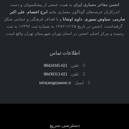
نجمن مفاخر معماری ایران
به همت جمعی از پیشکسوتان و دست
درکاران عرصه‌های گوناگون معماری مانند
ایرج اعتصام
،
علی اکبر
ی
،
سیاوش تیموری
،
داوید اوشانا
و با اهداف فرهنگی و حمایتی شکل
گرفته‌است. انجمن در تاریخ ۱۳۸۲/۱۲/۲۵ به شماره ثبت ۱۶۳۹۲ به ثبت
ه و مرکز اصلی انجمن در استان تهران شهرستان تهران واقع است.
اطلاعات تماس
تلفن:
021-88424345
تلفن:
021-88430313
ایمیل:
info(atsign)ammi.ir
دسترسی سریع