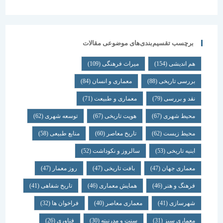
برچسب تقسیم‌بندی‌های موضوعی مقالات
هم اندیشی
(154)
میراث فرهنگی
(109)
بررسی تاریخی
(88)
معماری و انسان
(84)
نقد و بررسی
(79)
معماری و طبیعت
(71)
محیط شهری
(67)
هویت تاریخی
(67)
توسعه شهری
(62)
محیط زیست
(62)
تاریخ معاصر
(60)
منابع طبیعی
(58)
ابنیه تاریخی
(53)
سالروز و نکوداشت
(52)
معماری جهان
(47)
بافت تاریخی
(47)
روز معمار
(47)
فرهنگ و هنر
(46)
همایش معماری
(46)
تاریخ شفاهی
(41)
شهرسازی
(41)
معماری معاصر
(40)
فراخوان ها
(32)
معماری سبز
(31)
سنت و مدرنیته
(30)
فناوری
(26)