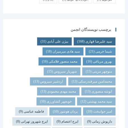
برچسب نویسندگان انجمن
سید علیرضا قهاری
(168)
بیژن علی آبادی
(31)
شیما خرمی
(21)
سید هادی میرمیران
(18)
بهروز مرباغی
(16)
محمد منصور فلامکی
(16)
منوچهر مزینی
(15)
شهریار سیروس
(15)
محمدامین میرفندرسکی
(13)
اردشیر سیروس
(13)
انوشه منصوری
(13)
محمد مهدی محمودی
(13)
سید محمد بهشتی
(12)
خوبچهر کشاورزی
(10)
امیر جوانبخت
(10)
یزدان هوشور
(10)
فاطمه عباسی
(9)
داریوش زمانی
(9)
ایرج اعتصام
(9)
ایرج شهروز تهرانی
(8)