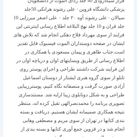
فراز سیگارودی 40 جلد ردای الموت از دانشجویان
پزشکی دانشگاه قزوین · علی رشوند هرانکی 50جلد
سیالان · علی رشوند آوه ۲۰ جلد ۰ علی اصغر میرزایی 10
جلد قران و 10 جلد نهج البلاغه اطلاع رسانی اینترنتی این
فرایند از سوی مهرداد فلاح دهکی انجام شد که تلاش های
ایشان در صفحه دوستداران الموت فیسبوک قابل تقدیر
است.جناب طاهری و پیمان مسعودی با همکاری در
اطلاع رسانی از طریق وبسایتهای اوان و دریاچه اوان در
این فرایند شرکت داشتند طراحی و اجرای پوستر روی
تابلو از سوی گروه هنری ایشتار از دوستان اسماعیل
آزادی صورت گرفت و منصفانه نگاه کنیم، پوسترزیبایی
طراحی و به شکل دوتابلوی زیبا ارایه شد. مستندسازی
تصویری برنامه را محمدنصرالهی تقبل کرده اند، منتظر
نتیجه همکاری صمیمانه ایشان هستیم. دریافت و بسته
بندی کتابها در تهران از سوی مریم و مصطفی وهابی
انجام شد و در قزوین جمع آوری کتابها و بسته بندی از