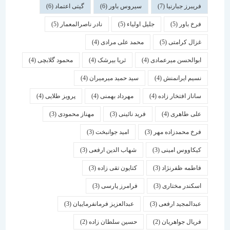
فریبرز جبارنیا
(7)
سیروس باور
(6)
گیتی اعتماد
(6)
فرخ باور
(5)
جلیل اولیاء
(5)
نادر ناصرالمعمار
(5)
غزال کرامتی
(5)
محمد علی مرادی
(4)
ابوالحسن میرعمادی
(4)
ثریا بیرشک
(4)
محمود گلابچی
(4)
نسیم ایرانمنش
(4)
سید حمید میرمیران
(4)
ساناز افتخار زاده
(4)
مهرداد بهمنی
(4)
پرویز طلایی
(4)
علی طاهری
(4)
فرید نائینی
(3)
مهناز محمودی
(3)
فرخ محمدزاده مهر
(3)
امید جوانبخت
(3)
کیکاووس امینی
(3)
شهاب الدین ارفعی
(3)
فاطمه ظفرنژاد
(3)
کتایون تقی زاده
(3)
اسكندر مختاری
(3)
فرامرز پارسی
(3)
عبدالمجید ارفعی
(3)
عبدالعزیز فرمانفرماییان
(3)
فریال جواهریان
(2)
حسین سلطان زاده
(2)