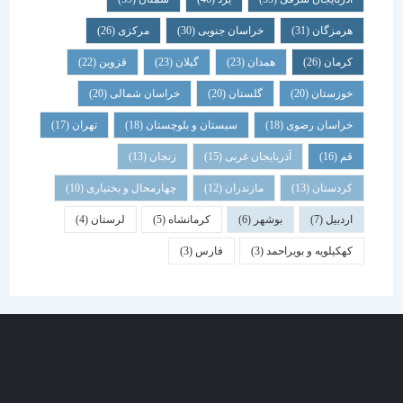
هرمزگان
(31)
خراسان جنوبی
(30)
مرکزی
(26)
کرمان
(26)
همدان
(23)
گیلان
(23)
قزوین
(22)
خوزستان
(20)
گلستان
(20)
خراسان شمالی
(20)
خراسان رضوی
(18)
سیستان و بلوچستان
(18)
تهران
(17)
قم
(16)
آذربایجان غربی
(15)
زنجان
(13)
کردستان
(13)
مازندران
(12)
چهارمحال و بختیاری
(10)
اردبیل
(7)
بوشهر
(6)
کرمانشاه
(5)
لرستان
(4)
کهکیلویه و بویراحمد
(3)
فارس
(3)