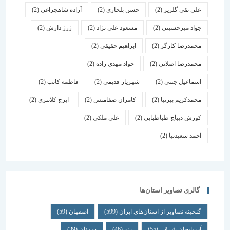
علی نقی گلریز
(2)
حسن بلخاری
(2)
آزاده شاهچراغی
(2)
جواد میرحسینی
(2)
مسعود علی نژاد
(2)
ژرژ دارش
(2)
محمدرضا کارگر
(2)
ابراهیم حقیقی
(2)
محمدرضا اصلانی
(2)
جواد مهدی زاده
(2)
اسماعیل جنتی
(2)
شهریار قدیمی
(2)
فاطمه کاتب
(2)
محمدکریم پیرنیا
(2)
کامران صفامنش
(2)
ایرج کلانتری
(2)
کورش دیباج طباطبایی
(2)
علی ملکی
(2)
احمد سعیدنیا
(2)
گالری تصاویر استان‌ها
گنجینه تصاویر از استان‌های ایران
(599)
اصفهان
(59)
آذربایجان شرقی
(55)
یزد
(46)
سمنان
(39)