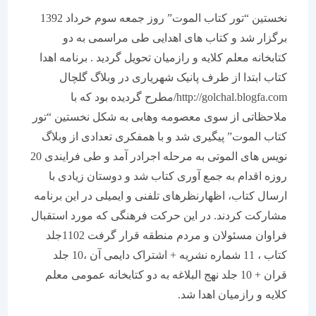
نخستین “تور کتاب الموت” روز جمعه سوم خرداد 1392
برگزار شد و کتاب های اهدایی طی مراسمی به دو
کتابخانه معلم کلایه و رازمیان تحویل گردید . برنامه اهدا
کتاب ابتدا از طرف پانیک شهریاری در وبلاگ گلچال
http://golchal.blogfa.com/مطرح گردیده بود که با
ملاحظاتی از سوی معصومه وهابی به شکل نخستین “تور
کتاب الموت” پیگیری شد و با همفکری تعدادی از وبلاگ
نویس های الموتی به مرحله اجرادر آمد و طی فرایندی 20
روزه اقدام به جمع آوری کتاب شد و دوستان زیادی با
ارسال کتاب، اظهارنظرهای تلفنی و ایمیلی در این برنامه
مشارکت کردند. در این حرکت فرهنگی که مورد استقبال
فراوان مسئولان و مردم منطقه قرار گرفت 1102جلد
کتاب ، 11 شماره نشریه + اشتراک دایمی آن ،10 جلد
قران + 10 جلد نهج البلاغه به دو کتابخانه عمومی معلم
کلایه و رازمیان اهدا شد.