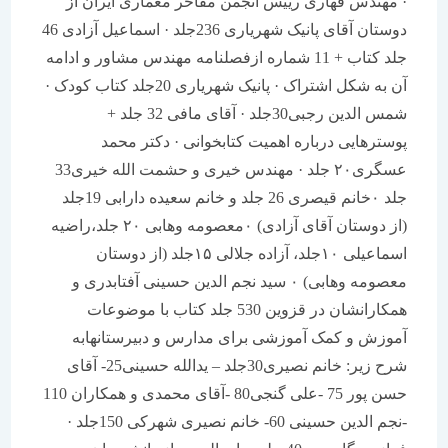
· مهندس قهاری رییس انجمن مفاخر معماری ایران از
دوستان آقای پانیک شهریاری 236جلد · اسماعیل آزادی 46
جلد کتاب + 11 شماره ازفصلنامه مهندس مشاور و ادامه
آن به شکل اشتراک · پانیک شهریاری 20جلد کتاب کودک ·
شمس الدین رجبی30جلد · آقای مافی 32 جلد +
پوسترهایی درباره اهمیت کتابخوانی · دکتر محمد
عسگری۲۰ جلد · مهندس خیری و حشمت الله خیری33
جلد ۰خانم قیصری 26 جلد و خانم سعیده دارابی 19جلد
(از دوستان آقای آزادی) ۰معصومه وهابی ۲۰ جلد،راضیه
اسماعیلی ۱۰جلد، آزاده جلالی ۱۵جلد (از دوستان
معصومه وهابی) ۰ سید نجم الدین حسینی آفتابدری و
همکارانشان در قزوین 530 جلد کتاب با موضوعات
آموزش و کمک آموزشی برای مدارس و دبیرستانهابه
شرح زیر: خانم نصیری30جلد – یدالله حسینی25- آقای
حسن پور 75 -علی گنجی80 -آقای محمدی و همکاران 110
-نجم الدین حسینی 60- خانم نصیری شهرکی 150جلد ·