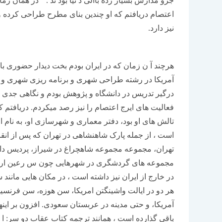
جزو مدارس بسیار رده باالی د نیا بود ند . ” در همان 
اعتصام دریافتم که او چندین بنای مطرح طراحی کرده 
نیز دارد.
هرچند آ ن زمان که در ایران بودم بخت دیدار حضوری با 
آمریکا در رشته طراحی شهری و برنامه ریزی شهری و م
درگیر تدریس در دانشگاه و پژوهش بودم و نگاهی جدی به
فعالیت های ایرج اعتصام را نیز رصد میکردم. دریافتم
تالش های او بود، دفتر معماری و شهرسازی او، به نام ام
است ، از جمله پارک شاهنشاهی در تهران که پس از ان
تهران، مجموعه مجموعه شاهچراغ در شیراز، پردیس دان
مجموعه های گردشگری در شهرهایی چون س رعین اردبیل
در خارج از ایران نیز داشته است ، در مکان هایی مانند 
هر دو در ایالت واشینگتن امریکا، سن هوزه، سن فرنسی
آمریکا، و حتی مدینه در عربستان سعودی. افزون بر اینه
باقی گذارده است ، همانند ترجمه کتاب عقاب دو سر: ا 