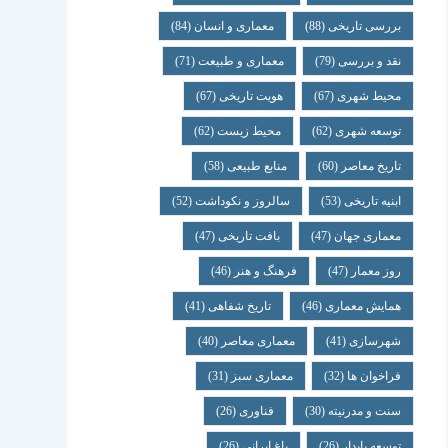
بررسی تاریخی
(88)
معماری و انسان
(84)
نقد و بررسی
(79)
معماری و طبیعت
(71)
محیط شهری
(67)
هویت تاریخی
(67)
توسعه شهری
(62)
محیط زیست
(62)
تاریخ معاصر
(60)
منابع طبیعی
(58)
ابنیه تاریخی
(53)
سالروز و نکوداشت
(52)
معماری جهان
(47)
بافت تاریخی
(47)
روز معمار
(47)
فرهنگ و هنر
(46)
همایش معماری
(46)
تاریخ شفاهی
(41)
شهرسازی
(41)
معماری معاصر
(40)
فراخوان ها
(32)
معماری سبز
(31)
سنت و مدرنیته
(30)
فناوری
(26)
توسعه پایدار
(26)
باغ ایرانی
(26)