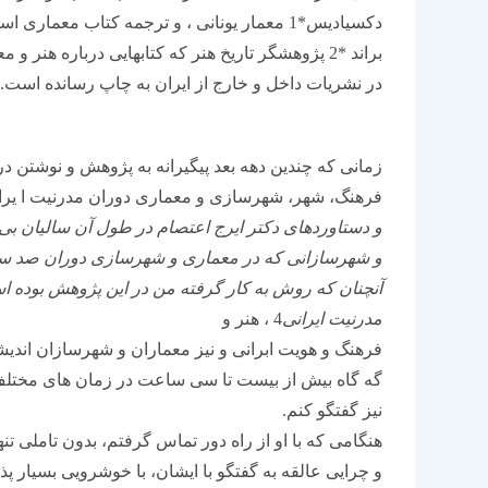
دکسیادیس*1 معمار یونانی ، و ترجمه کتاب معماری اسالمی: فرم عملکرد و معنا اثر رابرت هیلن-
براند *2 پژوهشگر تاریخ هنر که کتابهایی درباره هنر و معماری اسالمی نوشته است ، و نیز چندین مقاله
در نشریات داخل و خارج از ایران به چاپ رسانده است.
زمانی که چندین دهه بعد پیگیرانه به پژوهش و نوشتن درب
فرهنگ، شهر، شهرسازی و معماری دوران مدرنیت ا یرا
و دستاوردهای دکتر ایرج اعتصام در طول آن سالیان ب
و شهرسازانی که در معماری و شهرسازی دوران صد ساله گ
آنچنان که روش به کار گرفته من در این پژوهش بوده است
مدرنیت ایرانی
4 ، هنر و
فرهنگ و هویت ابرانی و نیز معماران و شهرسازان اندیش
گه گاه بیش از بیست تا سی ساعت در زمان های مختلف 
نیز گفتگو کنم.
هنگامی که با او از راه دور تماس گرفتم، بدون تاملی 
و چرایی عالقه به گفتگو با ایشان، با خوشرویی بسیار پذ