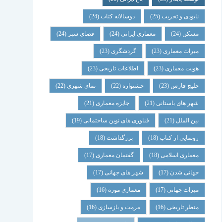
نابودی و تخریب
(25)
دوسالانه کتاب
(24)
مسکن
(24)
معماری ایرانی
(24)
فضای سبز
(24)
میراث معماری
(23)
گردشگری
(23)
هویت معماری
(23)
اطلاعات تاریخی
(23)
خلیج فارس
(23)
جشنواره
(22)
نمای شهری
(22)
شهر های باستانی
(21)
جایزه معماری
(21)
بین الملل
(21)
فناوری های نوین ساختمانی
(19)
رونمایی از کتاب
(18)
بزرگداشت
(18)
معماری اسلامی
(18)
گفتمان معماری
(17)
جهانی شدن
(17)
شهر های جهانی
(17)
میراث جهانی
(17)
معماری موزه
(16)
منظر تاریخی
(16)
مرمت و بازسازی
(16)