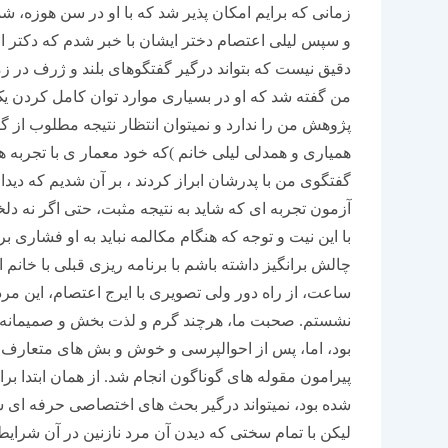
زمانی که برایم امکان پذیر شد که با او در سن هوزه، شم
و سپس لیلی اعتصام دختر ایشان با خبر شدم که دکتر 
دقیق نیست که بتواند درگیر گفتگوهای بلند و ژرف در 
من گفته شد که او در بسیاری موارد توان کامل کردن یک 
پژوهش من را ندارد و نمیتوان انتظار نتیجه مطلوب از گفت
همیاری و همدلی لیلی خانم )که خود معمار ی با تجربه ه
گفتگوی من با پدرشان ابراز کردند ، بر آن شدیم که دیدا
آزمون تجربه ای که شاید به نتیجه مثبت، حتی اگر نه دلخ
با این نیت و توجه که هنگام مکالمه نباید به او فشاری
چالش برانگیز داشته باشم با برنامه ریزی قبلی با خانم 
ساعت، از راه دور ولی تصویری با ایرج اعتصام، این مرد 
نشستم. صحبت ما، هرچند گرم و لذت بخش و صمیمانه، 
بود، اما، پس از احوالپرسی و خوش و بش های متعارف،
پیرامون مقوله های گوناگون انجام شد. از همان ابتدا ب
شده بود، نمیتواند درگیر بحث های اختصاصی حرفه ای ش
لیکن با تمام سختی که دیدن آن مرد نازنین در آن شر