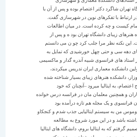
از استادهای دانشکده معماری و شهرسازی
ه تهران شاگرد دکتر اعتصام بوده و پس از آن با
در ارتباط با تفکرهای نوین در شهرسازی گفت.
عتصام کیست و چه کرده است. در میان اطالعات
هنرهای زیبای دانشگاه تهران بود ه و پس از
است. این نکته نظر مرا جلب کرد چو ن می دانستم
های دهه سی و حتی چهل خورشیدی که تمایل به
ر استاد های فرانسوی شبیه آندره گدار و ماکسیمی
لین دانشکده معماری ایران تدریس میکردند،
زار، دانشکده هنرهای زیبای بسیار شناخته شده
اعتصام، به ایتالیا میرود –آنچنان که خود
ران و همچنین معلمان مان در فرانسه درس خوانده
ان فرانسوی و یک مجله هم تازه درآمده بود
 دوموس من به سیستم ایتالیایی جذب شدم و کنجکاو
اشته باشد و در این مورد شروع به مطالعه
م گرفتم که به ایتالیا بروم، دانشگاه های ایتالیا