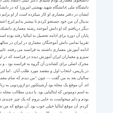
دانشجوی معماری بودم شنیدم. دکتر گیتی اعتماد یکی 
دانشگاه ملی )دانشگاه شهید بهشتی امروز( که در دانشگا
ایشان در دفتر معماری او کار میکرده است از او برایم 
بدنبال آن من خود جستجو کردم تا بیشتر بدانم ایرج ا
دیگر دریافتم که او دانش آموخته رشته معماری دانشکده 
پایان آن دوره برای ادامه تحصیل به ایتالیا رفته بوده 
تقریبا تمامی دانش آموختگان معماری در ایران در سال
ادامه آموزش معماری داشتند به فرانسه می رفتند. تاثی
سیرو و معماران ایران آموزش دیده در فرانسه که در او
محرک اصلی برای کشاندن آن گروه به فرانسه بود ، و بو
در پاریس، انتخاب اول و مقصد مورد طلب آنان . اما ایرج 
سالیان بعد به من گفت — چون “من دیدم که تمام معما
اند. آن موقع یک مجله بود آرشیتکتور دو اژوردویی به زب
به اسم دوموس که ایتالیایی بود. با دیدن مطالب مجله
بودم و دلم میخواست به جایی بروم که یک چیز جدیدی د
کردم. آن موقع ایتالیا خیلی خوب بود. آن موقع که من تصمی