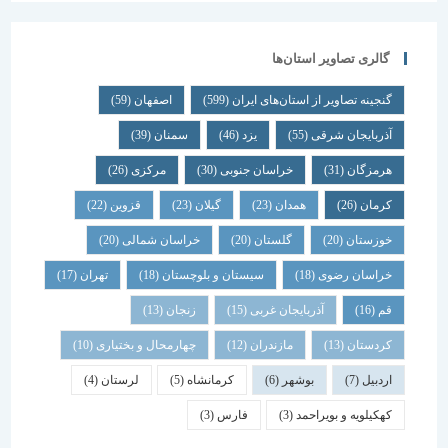
گالری تصاویر استان‌ها
گنجینه تصاویر از استان‌های ایران
(599)
اصفهان
(59)
آذربایجان شرقی
(55)
یزد
(46)
سمنان
(39)
هرمزگان
(31)
خراسان جنوبی
(30)
مرکزی
(26)
کرمان
(26)
همدان
(23)
گیلان
(23)
قزوین
(22)
خوزستان
(20)
گلستان
(20)
خراسان شمالی
(20)
خراسان رضوی
(18)
سیستان و بلوچستان
(18)
تهران
(17)
قم
(16)
آذربایجان غربی
(15)
زنجان
(13)
کردستان
(13)
مازندران
(12)
چهارمحال و بختیاری
(10)
اردبیل
(7)
بوشهر
(6)
کرمانشاه
(5)
لرستان
(4)
کهکیلویه و بویراحمد
(3)
فارس
(3)