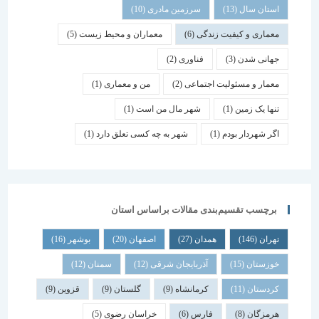
استان سال
(13)
سرزمین مادری
(10)
معماری و کیفیت زندگی
(6)
معماران و محیط زیست
(5)
جهانی شدن
(3)
فناوری
(2)
معمار و مسئولیت اجتماعی
(2)
من و معماری
(1)
تنها یک زمین
(1)
شهر مال من است
(1)
اگر شهردار بودم
(1)
شهر به چه کسی تعلق دارد
(1)
برچسب تقسیم‌بندی مقالات براساس استان
تهران
(146)
همدان
(27)
اصفهان
(20)
بوشهر
(16)
خوزستان
(15)
آذربایجان شرقی
(12)
سمنان
(12)
کردستان
(11)
کرمانشاه
(9)
گلستان
(9)
قزوین
(9)
هرمزگان
(8)
فارس
(6)
خراسان رضوی
(5)