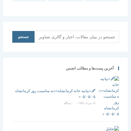
مزینی ) تا ۲۰
(جایزه دکتر
چهارشنبه
دی ماه تمدید
منوچهر
(باغ جهانی
شد.
مزینی )
اکبریه بیرجند
اطلاعیه
)
شماره 2
جستجو
جستجو
آخرین پست‌ها و مطالب انجمن
🖋️«بیانیه خانه کرمانشاه»«به مناسبت روز کرمانشاه
۰۵/۰۵/۰۵»
14 مرداد 1405
/
۰ دیدگاه