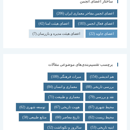
ساختار اعضای انجمن
اعضای انجمن مفاخر معماری ایران
(206)
اعضای فعال انجمن
(183)
اعضای هیئت امنا
(42)
اعضای جاوید
(22)
اعضای هیئت مدیره و بازرسان
(7)
برچسب تقسیم‌بندی‌های موضوعی مقالات
هم اندیشی
(154)
میراث فرهنگی
(109)
بررسی تاریخی
(88)
معماری و انسان
(84)
نقد و بررسی
(79)
معماری و طبیعت
(71)
محیط شهری
(67)
هویت تاریخی
(67)
توسعه شهری
(62)
محیط زیست
(62)
تاریخ معاصر
(60)
منابع طبیعی
(58)
ابنیه تاریخی
(53)
سالروز و نکوداشت
(52)