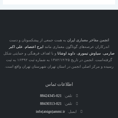
نجمن مفاخر معماری ایران
به همت جمعی از پیشکسوتان و دست
درکاران عرصه‌های گوناگون معماری مانند
ایرج اعتصام
،
علی اکبر
ی
،
سیاوش تیموری
،
داوید اوشانا
و با اهداف فرهنگی و حمایتی شکل
گرفته‌است. انجمن در تاریخ ۱۳۸۲/۱۲/۲۵ به شماره ثبت ۱۶۳۹۲ به ثبت
ه و مرکز اصلی انجمن در استان تهران شهرستان تهران واقع است.
اطلاعات تماس
تلفن:
021-88424345
تلفن:
021-88430313
ایمیل:
info(atsign)ammi.ir