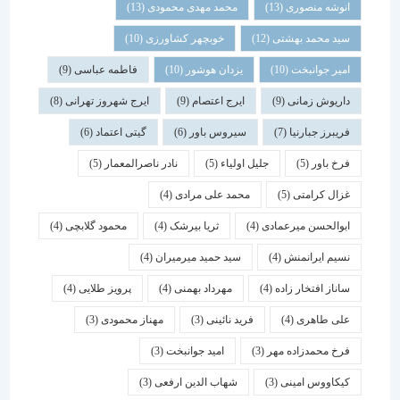
انوشه منصوری
(13)
محمد مهدی محمودی
(13)
سید محمد بهشتی
(12)
خوبچهر کشاورزی
(10)
امیر جوانبخت
(10)
یزدان هوشور
(10)
فاطمه عباسی
(9)
داریوش زمانی
(9)
ایرج اعتصام
(9)
ایرج شهروز تهرانی
(8)
فریبرز جبارنیا
(7)
سیروس باور
(6)
گیتی اعتماد
(6)
فرخ باور
(5)
جلیل اولیاء
(5)
نادر ناصرالمعمار
(5)
غزال کرامتی
(5)
محمد علی مرادی
(4)
ابوالحسن میرعمادی
(4)
ثریا بیرشک
(4)
محمود گلابچی
(4)
نسیم ایرانمنش
(4)
سید حمید میرمیران
(4)
ساناز افتخار زاده
(4)
مهرداد بهمنی
(4)
پرویز طلایی
(4)
علی طاهری
(4)
فرید نائینی
(3)
مهناز محمودی
(3)
فرخ محمدزاده مهر
(3)
امید جوانبخت
(3)
کیکاووس امینی
(3)
شهاب الدین ارفعی
(3)