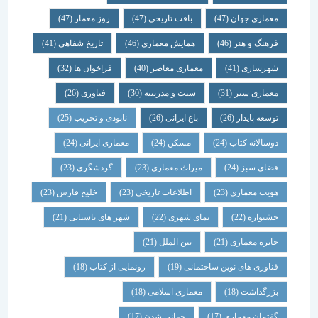
معماری جهان
(47)
بافت تاریخی
(47)
روز معمار
(47)
فرهنگ و هنر
(46)
همایش معماری
(46)
تاریخ شفاهی
(41)
شهرسازی
(41)
معماری معاصر
(40)
فراخوان ها
(32)
معماری سبز
(31)
سنت و مدرنیته
(30)
فناوری
(26)
توسعه پایدار
(26)
باغ ایرانی
(26)
نابودی و تخریب
(25)
دوسالانه کتاب
(24)
مسکن
(24)
معماری ایرانی
(24)
فضای سبز
(24)
میراث معماری
(23)
گردشگری
(23)
هویت معماری
(23)
اطلاعات تاریخی
(23)
خلیج فارس
(23)
جشنواره
(22)
نمای شهری
(22)
شهر های باستانی
(21)
جایزه معماری
(21)
بین الملل
(21)
فناوری های نوین ساختمانی
(19)
رونمایی از کتاب
(18)
بزرگداشت
(18)
معماری اسلامی
(18)
گفتمان معماری
(17)
جهانی شدن
(17)