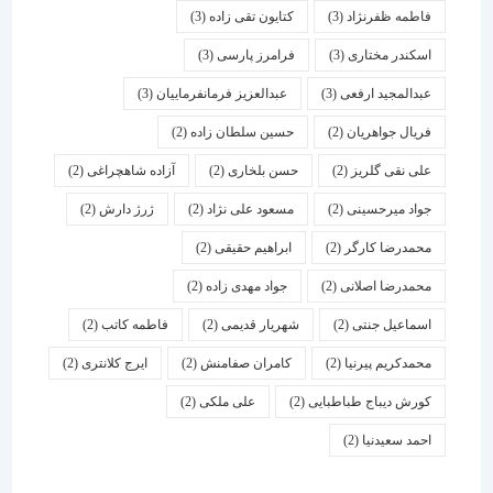
فاطمه ظفرنژاد
(3)
کتایون تقی زاده
(3)
اسكندر مختاری
(3)
فرامرز پارسی
(3)
عبدالمجید ارفعی
(3)
عبدالعزیز فرمانفرماییان
(3)
فریال جواهریان
(2)
حسین سلطان زاده
(2)
علی نقی گلریز
(2)
حسن بلخاری
(2)
آزاده شاهچراغی
(2)
جواد میرحسینی
(2)
مسعود علی نژاد
(2)
ژرژ دارش
(2)
محمدرضا کارگر
(2)
ابراهیم حقیقی
(2)
محمدرضا اصلانی
(2)
جواد مهدی زاده
(2)
اسماعیل جنتی
(2)
شهریار قدیمی
(2)
فاطمه کاتب
(2)
محمدکریم پیرنیا
(2)
کامران صفامنش
(2)
ایرج کلانتری
(2)
کورش دیباج طباطبایی
(2)
علی ملکی
(2)
احمد سعیدنیا
(2)